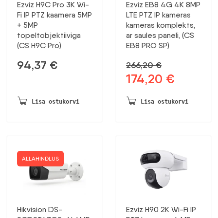
Ezviz H9C Pro 3K Wi-
Ezviz EB8 4G 4K 8MP
Fi IP PTZ kaamera 5MP
LTE PTZ IP kameras
+ 5MP
kameras komplekts,
topeltobjektiiviga
ar saules paneli, (CS
(CS H9C Pro)
EB8 PRO SP)
94,37
€
266,20
€
174,20
€
Algne
Praegune
hind
hind
oli:
on:
Lisa ostukorvi
Lisa ostukorvi
266,20 €.
174,20 €.
ALLAHINDLUS
Hikvision DS-
Ezviz H90 2K Wi-Fi IP