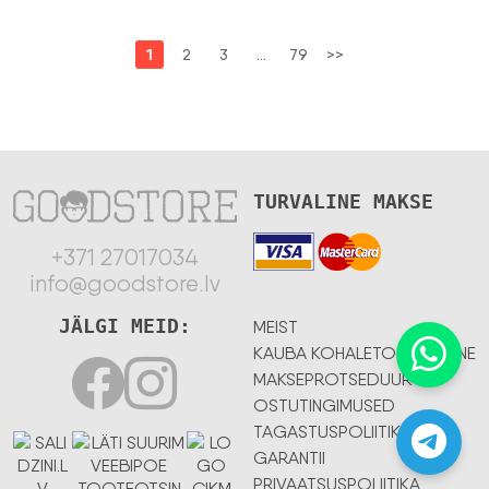
1
2
3
…
79
>>
TURVALINE MAKSE
+371 27017034
info@goodstore.lv
JÄLGI MEID:
MEIST
KAUBA KOHALETOIMETAMINE
MAKSEPROTSEDUUR
OSTUTINGIMUSED
TAGASTUSPOLIITIKA
GARANTII
PRIVAATSUSPOLIITIKA