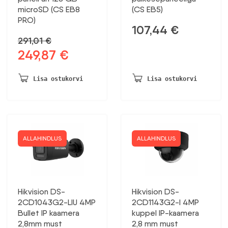
microSD (CS EB8
(CS EB5)
PRO)
107,44
€
291,01
€
249,87
€
Algne
Praegune
hind
hind
oli:
on:
Lisa ostukorvi
Lisa ostukorvi
291,01 €.
249,87 €.
ALLAHINDLUS
ALLAHINDLUS
Hikvision DS-
Hikvision DS-
2CD1043G2-LIU 4MP
2CD1143G2-I 4MP
Bullet IP kaamera
kuppel IP-kaamera
2,8mm must
2,8 mm must