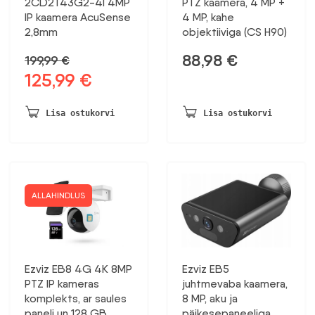
2CD2T43G2-4I 4MP
PTZ kaamera, 4 MP +
IP kaamera AcuSense
4 MP, kahe
2,8mm
objektiiviga (CS H90)
88,98
€
199,99
€
125,99
€
Algne
Praegune
hind
hind
oli:
on:
Lisa ostukorvi
Lisa ostukorvi
199,99 €.
125,99 €.
ALLAHINDLUS
Ezviz EB8 4G 4K 8MP
Ezviz EB5
PTZ IP kameras
juhtmevaba kaamera,
komplekts, ar saules
8 MP, aku ja
paneli un 128 GB
päikesepaneeliga