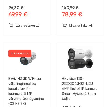
96,80
€
140,99
€
69,99
€
78,99
€
Algne
Praegune
Algne
Praegune
hind
hind
hind
hind
oli:
on:
oli:
on:
Lisa ostukorvi
Lisa ostukorvi
96,80 €.
69,99 €.
140,99 €.
78,99 €.
ALLAHINDLUS
Ezviz H3 3K WiFi-ga
Hikvision DS-
välistingimustes
2CD2043G2-LI2U
kasutatav IP-
4MP Bullet IP kamera
kaamera, 5 MP,
Smart Hybrid 2.8mm
värviline öönägemine
balta
(CS H3 3K)