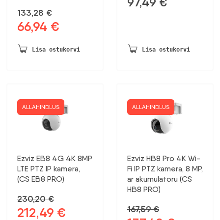
97,49
€
133,28
€
66,94
€
Algne
Praegune
hind
hind
oli:
on:
Lisa ostukorvi
Lisa ostukorvi
133,28 €.
66,94 €.
ALLAHINDLUS
ALLAHINDLUS
Ezviz EB8 4G 4K 8MP
Ezviz HB8 Pro 4K Wi-
LTE PTZ IP kamera,
Fi IP PTZ kamera, 8 MP,
(CS EB8 PRO)
ar akumulatoru (CS
HB8 PRO)
230,20
€
167,59
€
212,49
€
Algne
Praegune