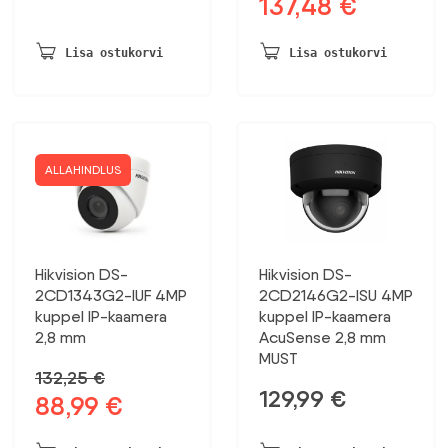
137,48
€
Algne
Praegune
hind
hind
hind
hind
oli:
on:
oli:
on:
230,20 €.
212,49 €.
Lisa ostukorvi
Lisa ostukorvi
167,59 €.
137,48 €.
ALLAHINDLUS
Hikvision DS-
Hikvision DS-
2CD1343G2-IUF 4MP
2CD2146G2-ISU 4MP
kuppel IP-kaamera
kuppel IP-kaamera
2,8 mm
AcuSense 2,8 mm
MUST
132,25
€
129,99
€
88,99
€
Algne
Praegune
hind
hind