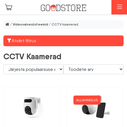
Skip to main content
M
/
Videovalvesüsteemid
/ CCTV kaamerad
Atvērt filtrus
CCTV Kaamerad
ALLAHINDLUS