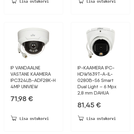
oli:
on:
Lisa ostukorvi
Lisa ostukorvi
132,25 €.
88,99 €.
IP VANDAALNE
IP-KAAMERA IPC-
VASTANE KAAMERA
HDW1639T-A-IL-
IPC324LB-ADF28K-H
0280B-S6 Smart
4MP UNIVIEW
Dual Light – 6 Mpx
2,8 mm DAHUA
71,98
€
81,45
€
Lisa ostukorvi
Lisa ostukorvi