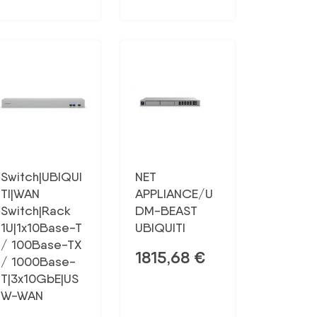
Switch|UBIQUI
NET
TI|WAN
APPLIANCE/U
Switch|Rack
DM-BEAST
1U|1x10Base-T
UBIQUITI
/ 100Base-TX
1815,68
€
/ 1000Base-
T|3x10GbE|US
W-WAN