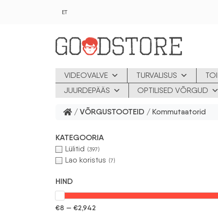
Skip to main content
ET
VIDEOVALVE
TURVALISUS
TOI
JUURDEPÄÄS
OPTILISED VÕRGUD
/
VÕRGUSTOOTEID
/ Kommutaatorid
KATEGOORIA
Lülitid
(397)
Lao koristus
(7)
HIND
€8 — €2,942