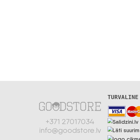
TURVALINE
+371 27017034
info@goodstore.lv