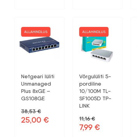
ALLAHINDLUS
ALLAHINDLUS
Netgeari lüliti
Võrgulüliti 5-
Unmanaged
pordiline
Plus 8xGE –
10/100M TL-
GS108GE
SF1005D TP-
LINK
38,53
€
25,00
€
11,16
€
Algne
Praegune
7,99
€
hind
hind
Algne
Praegune
oli:
on:
hind
hind