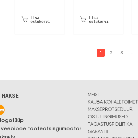
38,53 €.
25,00 €.
oli:
on:
11,16 €.
7,99 €.
Lisa
Lisa
ostukorvi
ostukorvi
1
2
3
…
MEIST
 MAKSE
KAUBA KOHALETOIMET
MAKSEPROTSEDUUR
OSTUTINGIMUSED
TAGASTUSPOLIITIKA
GARANTII