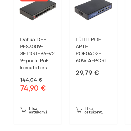
Dahua DH-
LÜLITI POE
PFS3009-
APTI-
8ET1GT-96-V2
POE0402-
9-portu PoE
60W 4-PORT
komutators
29,79
€
144,04
€
74,90
€
Algne
Praegune
hind
hind
oli:
on:
144,04 €.
74,90 €.
Lisa
Lisa
ostukorvi
ostukorvi