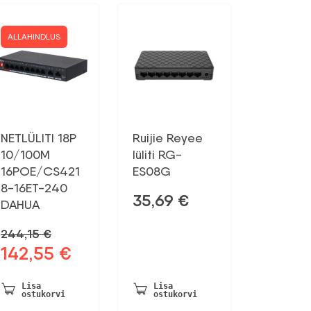
ALLAHINDLUS
NETLÜLITI 18P
Ruijie Reyee
10/100M
lüliti RG-
16POE/CS421
ES08G
8-16ET-240
35,69
€
DAHUA
244,15
€
142,55
€
Algne
Praegune
hind
hind
oli:
on:
Lisa
Lisa
ostukorvi
ostukorvi
244,15 €.
142,55 €.