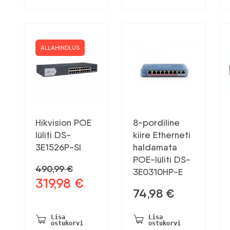
ALLAHINDLUS
Hikvision POE
8-pordiline
lüliti DS-
kiire Etherneti
3E1526P-SI
haldamata
POE-lüliti DS-
490,99
€
3E0310HP-E
319,98
€
Algne
Praegune
74,98
€
hind
hind
oli:
on:
490,99 €.
319,98 €.
Lisa
Lisa
ostukorvi
ostukorvi