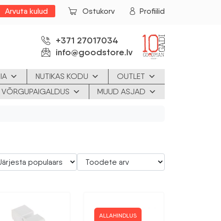
Arvuta kulud
Ostukorv
Profiilid
+371 27017034
info@goodstore.lv
IA
NUTIKAS KODU
OUTLET
JA VÕRGUPAIGALDUS
MUUD ASJAD
ALLAHINDLUS