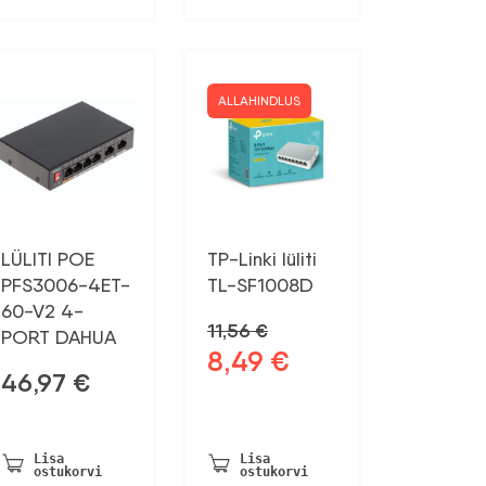
ALLAHINDLUS
LÜLITI POE
TP-Linki lüliti
PFS3006-4ET-
TL-SF1008D
60-V2 4-
11,56
€
PORT DAHUA
8,49
€
Algne
Praegune
46,97
€
hind
hind
oli:
on:
11,56 €.
8,49 €.
Lisa
Lisa
ostukorvi
ostukorvi