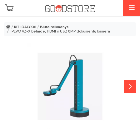
Pereiti prie pagrindinio turinio
M
/
KITI DALYKAI
/
Biuro reikmenys
/ IPEVO VZ-X belaidė, HDMI ir USB 8MP dokumentų kamera