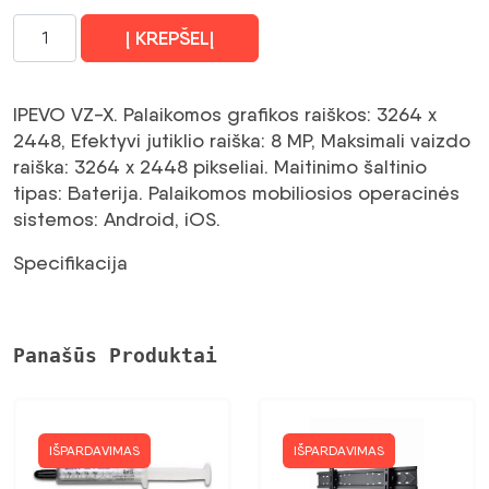
produkto
Į KREPŠELĮ
kiekis:
IPEVO
VZ-
IPEVO VZ-X. Palaikomos grafikos raiškos: 3264 x
X
2448, Efektyvi jutiklio raiška: 8 MP, Maksimali vaizdo
Wireless,
raiška: 3264 x 2448 pikseliai. Maitinimo šaltinio
HDMI
tipas: Baterija. Palaikomos mobiliosios operacinės
un
sistemos: Android, iOS.
USB
8MP
Specifikacija
Documentu
kamera
Panašūs Produktai
IŠPARDAVIMAS
IŠPARDAVIMAS