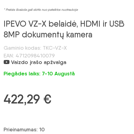
* Prekės išvaizda gali skirtis nuo pateiktos nuotraukoje
IPEVO VZ-X belaidė, HDMI ir USB
8MP dokumentų kamera
Gaminio kodas: TKC-VZ-X
EAN: 4712098410079
Vaizdo įrašo apžvalga
Piegādes laiks: 7-10 Augustā
422,29
€
Prieinamumas: 10