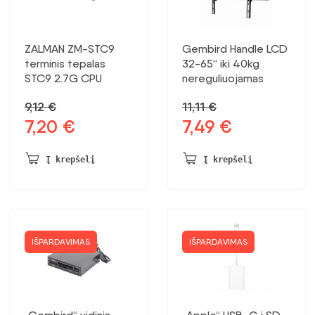
ZALMAN ZM-STC9
Gembird Handle LCD
terminis tepalas
32-65“ iki 40kg
STC9 2.7G CPU
nereguliuojamas
9,12
€
11,11
€
7,20
€
7,49
€
Pradinė
Dabartinė
Pradinė
Dabartinė
kaina
kaina:
kaina
kaina:
buvo:
7,20 €.
buvo:
7,49 €.
Į krepšelį
Į krepšelį
9,12 €.
11,11 €.
IŠPARDAVIMAS
IŠPARDAVIMAS