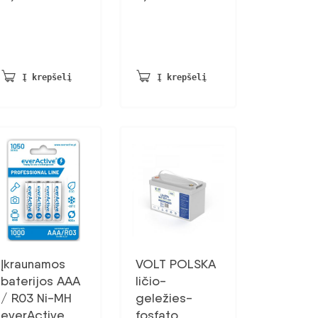
Į krepšelį
Į krepšelį
Įkraunamos
VOLT POLSKA
baterijos AAA
ličio-
/ R03 Ni-MH
geležies-
everActive
fosfato