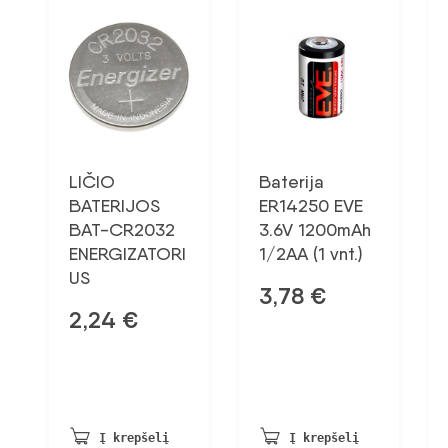
LIČIO
Baterija
BATERIJOS
ER14250 EVE
BAT-CR2032
3.6V 1200mAh
ENERGIZATORI
1/2AA (1 vnt.)
US
3,78
€
2,24
€
Į krepšelį
Į krepšelį