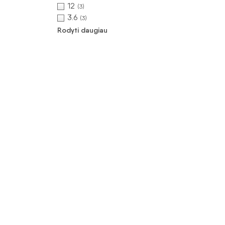
12
(3)
3.6
(3)
Rodyti daugiau