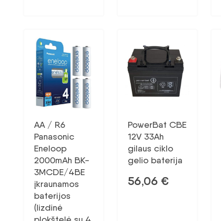
AA / R6
PowerBat CBE
Panasonic
12V 33Ah
Eneloop
gilaus ciklo
2000mAh BK-
gelio baterija
3MCDE/4BE
56,06
€
įkraunamos
baterijos
(lizdinė
plokštelė su 4