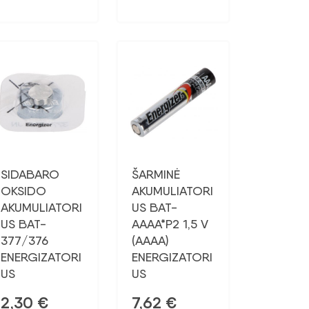
SIDABARO
ŠARMINĖ
OKSIDO
AKUMULIATORI
AKUMULIATORI
US BAT-
US BAT-
AAAA*P2 1,5 V
377/376
(AAAA)
ENERGIZATORI
ENERGIZATORI
US
US
2,30
€
7,62
€