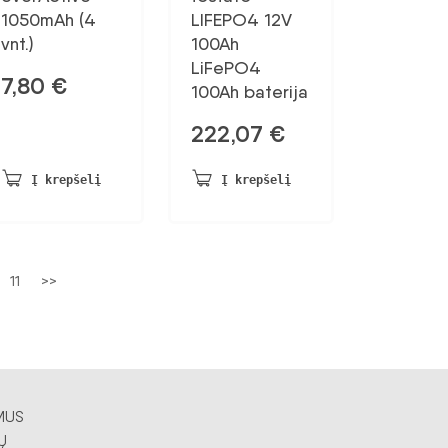
1050mAh (4
LIFEPO4 12V
vnt.)
100Ah
LiFePO4
7,80
€
100Ah baterija
222,07
€
Į krepšelį
Į krepšelį
11
>>
MUS
Ų