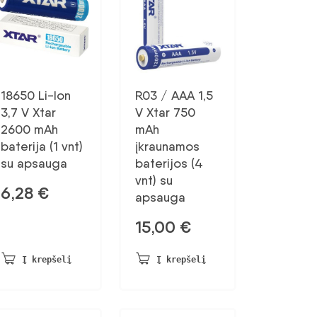
18650 Li-Ion
R03 / AAA 1,5
3,7 V Xtar
V Xtar 750
2600 mAh
mAh
baterija (1 vnt)
įkraunamos
su apsauga
baterijos (4
vnt) su
6,28
€
apsauga
15,00
€
Į krepšelį
Į krepšelį