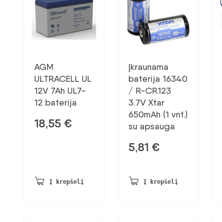
AGM
Įkraunama
ULTRACELL UL
baterija 16340
12V 7Ah UL7-
/ R-CR123
12 baterija
3.7V Xtar
650mAh (1 vnt.)
18,55
€
su apsauga
5,81
€
Į krepšelį
Į krepšelį