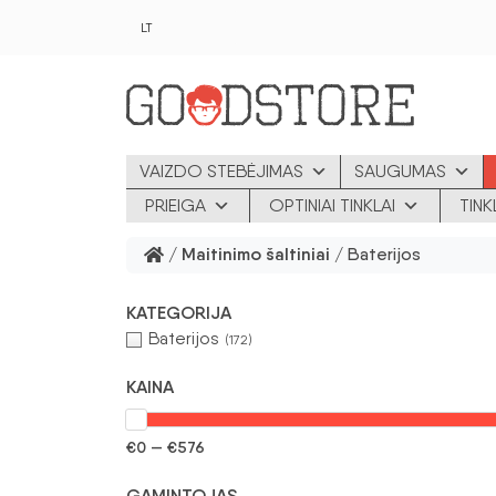
Pereiti prie pagrindinio turinio
LT
VAIZDO STEBĖJIMAS
SAUGUMAS
PRIEIGA
OPTINIAI TINKLAI
TIN
/
Maitinimo šaltiniai
/ Baterijos
KATEGORIJA
Baterijos
(172)
KAINA
€0 — €576
GAMINTOJAS