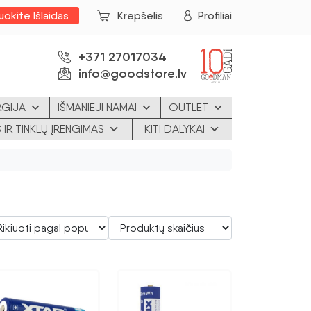
uokite Išlaidas
Krepšelis
Profiliai
+371 27017034
info@goodstore.lv
RGIJA
IŠMANIEJI NAMAI
OUTLET
 IR TINKLŲ ĮRENGIMAS
KITI DALYKAI