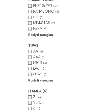
ENERGIZER
(49)
PANASONIC
(4)
GP
(3)
MINKŠTAS
(2)
RENATA
(1)
Rodyti daugiau
TIPAS
AA
(6)
AAA
(5)
LR03
(4)
LR6
(4)
6LR61
(3)
Rodyti daugiau
ĮTAMPA (V)
3
(24)
1.5
(22)
6
(4)