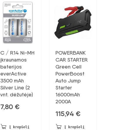
C / R14 Ni-MH
POWERBANK
įkraunamos
CAR STARTER
baterijos
Green Cell
everActive
PowerBoost
3500 mAh
Auto Jump
Silver Line (2
Starter
vnt. dėžutėje)
16000mAh
2000A
7,80
€
115,94
€
Į krepšelį
Į krepšelį