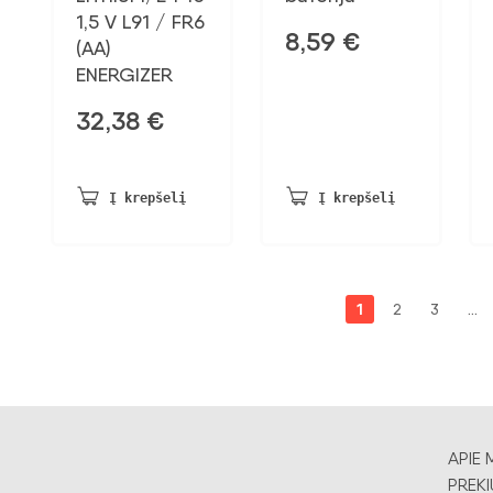
1,5 V L91 / FR6
8,59
€
(AA)
ENERGIZER
32,38
€
Į krepšelį
Į krepšelį
1
2
3
…
APIE 
PREKI