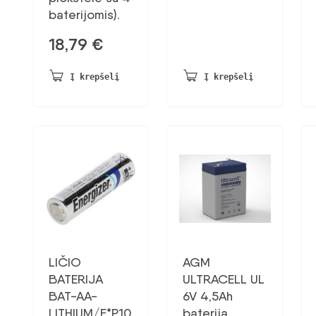
baterijomis).
18,79
€
Į krepšelį
Į krepšelį
LIČIO
AGM
BATERIJA
ULTRACELL UL
BAT-AA-
6V 4,5Ah
LITHIUM/E*P10
baterija