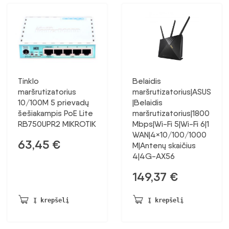
Tinklo
Belaidis
maršrutizatorius
maršrutizatorius|ASUS
10/100M 5 prievadų
|Belaidis
šešiakampis PoE Lite
maršrutizatorius|1800
RB750UPR2 MIKROTIK
Mbps|Wi-Fi 5|Wi-Fi 6|1
WAN|4×10/100/1000
63,45
€
M|Antenų skaičius
4|4G-AX56
149,37
€
Į krepšelį
Į krepšelį