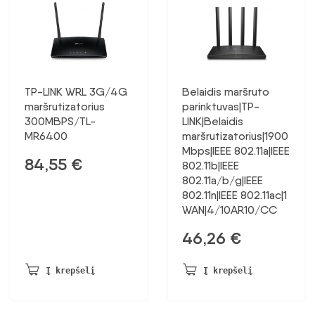
TP-LINK WRL 3G/4G
Belaidis maršruto
maršrutizatorius
parinktuvas|TP-
300MBPS/TL-
LINK|Belaidis
MR6400
maršrutizatorius|1900
Mbps|IEEE 802.11a|IEEE
84,55
€
802.11b|IEEE
802.11a/b/g|IEEE
802.11n|IEEE 802.11ac|1
WAN|4/10AR10/CC
46,26
€
Į krepšelį
Į krepšelį