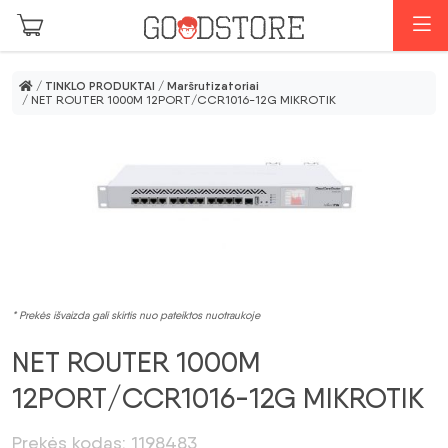
Pereiti prie pagrindinio turinio
M
/
TINKLO PRODUKTAI
/
Maršrutizatoriai
/ NET ROUTER 1000M 12PORT/CCR1016-12G MIKROTIK
* Prekės išvaizda gali skirtis nuo pateiktos nuotraukoje
NET ROUTER 1000M
12PORT/CCR1016-12G MIKROTIK
Prekės kodas: 1198483