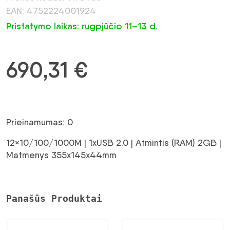
EAN: 4752224001924
Pristatymo laikas: rugpjūčio 11–13 d.
690,31
€
Prieinamumas: 0
12×10/100/1000M | 1xUSB 2.0 | Atmintis (RAM) 2GB |
Matmenys 355x145x44mm
Panašūs Produktai