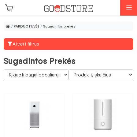
Pereiti prie pagrindinio turinio
M
/
PARDUOTUVĖS
/ Sugadintos prekės
Atvert filtrus
Sugadintos Prekės