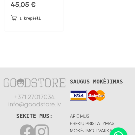
45,05
€
Į krepšelį
SAUGUS MOKĖJIMAS
+371 27017034
info@goodstore.lv
SEKITE MUS:
APIE MUS
PREKIŲ PRISTATYMAS
MOKĖJIMO TVARKA