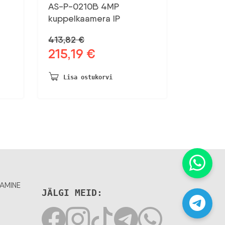
AS-P-0210B 4MP
kuppelkaamera IP
413,82
€
215,19
€
Algne
Praegune
hind
hind
oli:
on:
Lisa ostukorvi
413,82 €.
215,19 €.
AMINE
JÄLGI MEID: