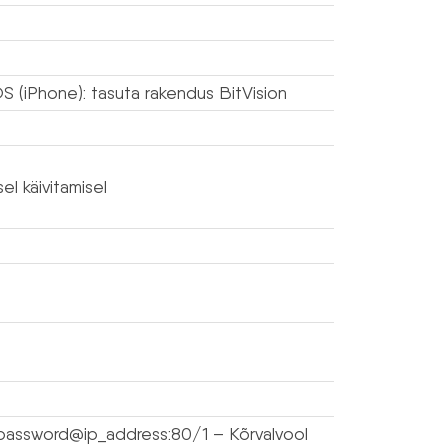
OS (iPhone): tasuta rakendus BitVision
l käivitamisel
password@ip_address:80/1 – Kõrvalvool