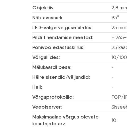
Objektiiv:
2,8 mm
Nähtavusnurk:
95°
LED-valge valguse ulatus:
25 mee
Pildi tihendamise meetod:
H.265+
Põhivoo edastuskiirus:
25 kaa
Võrguliides:
10/100
Mälukaardi pesa:
-
Häire sisendid/väljundid:
-
Heli:
-
Võrguprotokollid:
TCP/IP
Veebiserver:
Sissee
Maksimaalne võrgus olevate
10
kasutajate arv: