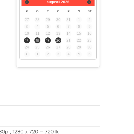
augustil
2026
P
O
T
C
P
S
ST
27
28
29
30
31
1
2
3
4
5
6
7
8
9
10
11
12
13
14
15
16
17
18
19
20
21
22
23
24
25
26
27
28
29
30
31
1
2
3
4
5
6
0p , 1280 x 720 – 720 lk