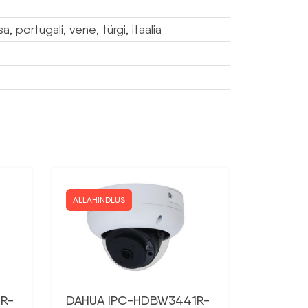
a, portugali, vene, türgi, itaalia
ALLAHINDLUS
R-
DAHUA IPC-HDBW3441R-