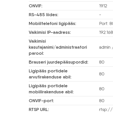
ONVIF:
19.12
RS-485 liides:
-
Mobiiltelefoni ligipääs:
Port: 8
Vaikimisi IP-aadress:
192.168
Vaikimisi
kasutajanimi/administraatori
admin /
parool:
Brauseri juurdepääsupordid:
80
Ligipääs portidele
80
arvutirakenduse abil:
Ligipääs portidele
80
mobiilirakenduse abil:
ONVIF-port:
80
RTSP URL:
rtsp:/