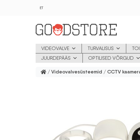
Skip to main content
ET
VIDEOVALVE
TURVALISUS
TOI
JUURDEPÄÄS
OPTILISED VÕRGUD
/
Videovalvesüsteemid
/
CCTV kaamer