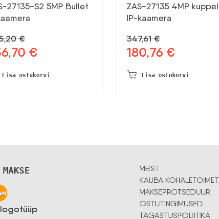
S-27135-S2 5MP Bullet
ZAS-27135 4MP kuppel
 kaamera
IP-kaamera
5,20
€
347,61
€
36,70
€
180,76
€
gne
Praegune
Algne
Praegune
d
hind
hind
hind
on:
oli:
on:
Lisa ostukorvi
Lisa ostukorvi
,20 €.
236,70 €.
347,61 €.
180,76 €.
MEIST
 MAKSE
KAUBA KOHALETOIMET
MAKSEPROTSEDUUR
OSTUTINGIMUSED
TAGASTUSPOLIITIKA