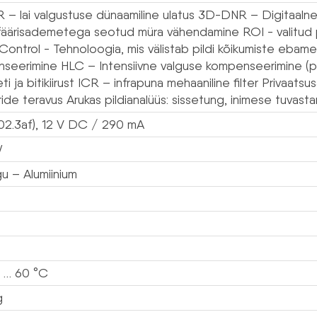
– lai valgustuse dünaamiline ulatus 3D-DNR – Digitaal
äärisademetega seotud müra vähendamine ROI - valitud p
 Control - Tehnoloogia, mis välistab pildi kõikumiste eba
seerimine HLC – Intensiivne valguse kompenseerimine (pu
eti ja bitikiirust ICR – infrapuna mehaaniline filter Privaat
ide teravus Arukas pildianalüüs: sissetung, inimese tuvasta
02.3af), 12 V DC / 290 mA
W
u – Alumiinium
 … 60 °C
g