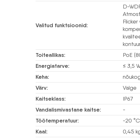
D-WDR 
Atmosf
Flicker
Valitud funktsioonid:
kompen
kvalite
kontuur
Toiteallikas:
PoE (8
Energiatarve:
≤ 3,5 
Keha:
nõukog
Värv:
Valge
Kaitseklass:
IP67
Vandalismivastane kaitse:
-
Töötemperatuur:
-20 °C
Kaal:
0,45 k