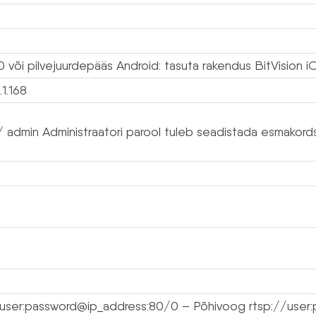
0 või pilvejuurdepääs Android: tasuta rakendus BitVision i
.1.168
 admin Administraatori parool tuleb seadistada esmakordse
/user:password@ip_address:80/0 – Põhivoog rtsp://user: