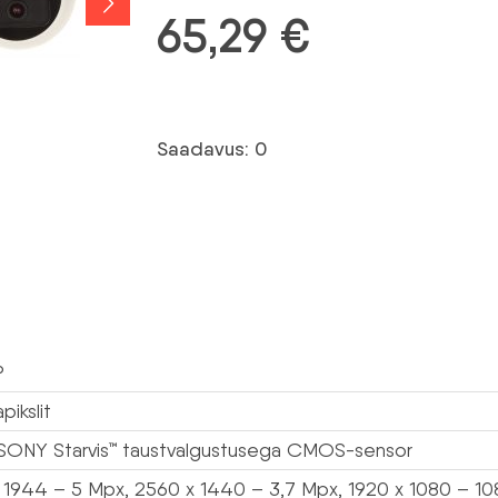
65,29
€
Saadavus: 0
P
ikslit
 SONY Starvis™ taustvalgustusega CMOS-sensor
 1944 – 5 Mpx, 2560 x 1440 – 3,7 Mpx, 1920 x 1080 – 108