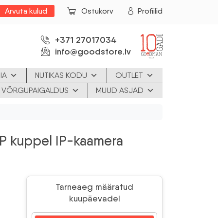
Arvuta kulud
Ostukorv
Profiilid
+371 27017034
info@goodstore.lv
IA
NUTIKAS KODU
OUTLET
JA VÕRGUPAIGALDUS
MUUD ASJAD
P kuppel IP-kaamera
Tarneaeg määratud
kuupäevadel