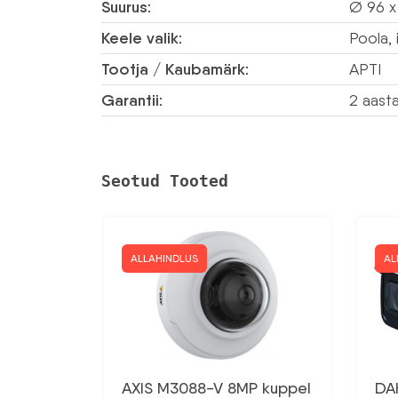
Suurus:
Ø 96 x
Keele valik:
Poola, 
Tootja / Kaubamärk:
APTI
Garantii:
2 aast
Seotud Tooted
ALLAHINDLUS
AL
AXIS M3088-V 8MP kuppel
DA