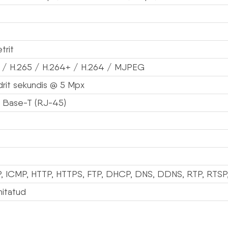
trit
 / H.265 / H.264+ / H.264 / MJPEG
drit sekundis @ 5 Mpx
 Base-T (RJ-45)
, ICMP, HTTP, HTTPS, FTP, DHCP, DNS, DDNS, RTP, RTSP
hitatud