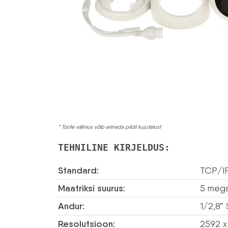
* Toote välimus võib erineda pildil kujutatust
TEHNILINE KIRJELDUS:
Standard:
TCP/I
Maatriksi suurus:
5 megap
Andur:
1/2,8”
Resolutsioon:
2592 x