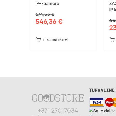
IP-kaamera
ZA
IP
674,53
€
546,36
€
45
Algne
Praegune
2
hind
hind
Al
oli:
on:
hin
674,53 €.
546,36 €.
oli:
Lisa ostukorvi
455
TURVALINE
+371 27017034