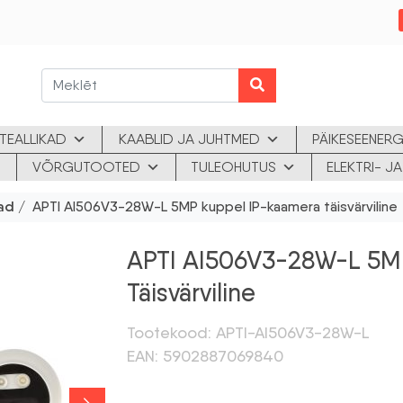
TEALLIKAD
KAABLID JA JUHTMED
PÄIKESEENERG
VÕRGUTOOTED
TULEOHUTUS
ELEKTRI- 
ad
/ APTI AI506V3-28W-L 5MP kuppel IP-kaamera täisvärviline
APTI AI506V3-28W-L 5M
Täisvärviline
Tootekood: APTI-AI506V3-28W-L
EAN: 5902887069840