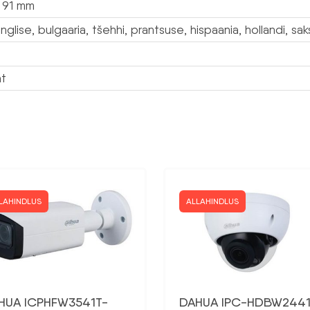
 91 mm
inglise, bulgaaria, tšehhi, prantsuse, hispaania, hollandi, saks
at
LAHINDLUS
ALLAHINDLUS
HUA ICPHFW3541T-
DAHUA IPC-HDBW2441