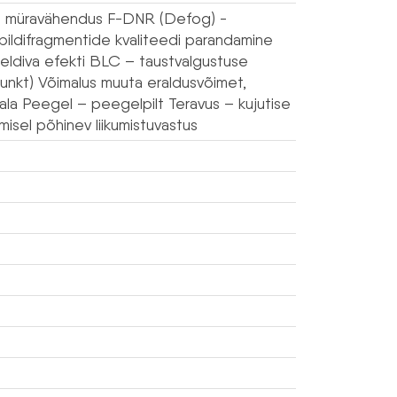
ne müravähendus F-DNR (Defog) -
ildifragmentide kvaliteedi parandamine
meeldiva efekti BLC – taustvalgustuse
nkt) Võimalus muuta eraldusvõimet,
susala Peegel – peegelpilt Teravus – kujutise
misel põhinev liikumistuvastus