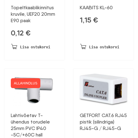
Topeltkaablikinnitus
KAABITS KL-60
kruvile, UEF20 20mm
1,15
€
E90 paak
0,12
€
Lisa ostukorvi
Lisa ostukorvi
ALLAHINDLUS
Lahtivõetav T-
GETFORT CAT.6 RJ45
ühendus torudele
pistik (silindriga)
25mm PVC IP40
RJ45-G / RJ45-G
-5C/+60C hall