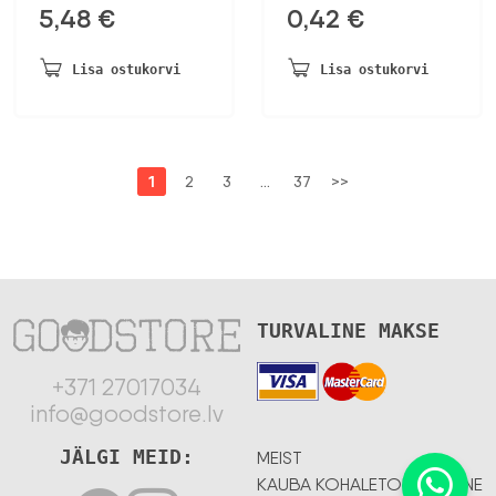
5,48
€
0,42
€
Lisa ostukorvi
Lisa ostukorvi
1
2
3
…
37
>>
TURVALINE MAKSE
+371 27017034
info@goodstore.lv
JÄLGI MEID:
MEIST
KAUBA KOHALETOIMETAMINE