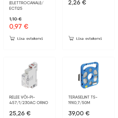
2,26
€
(ELETTROCANALI)/
ECTI25
1,10
€
0,97
€
Algne
Praegune
hind
hind
oli:
on:
Lisa ostukorvi
Lisa ostukorvi
1,10 €.
0,97 €.
RELEE VÕI-PI-
TERASELINT TS-
457/1/230AC ORNO
19X0,7/50M
25,26
€
39,00
€