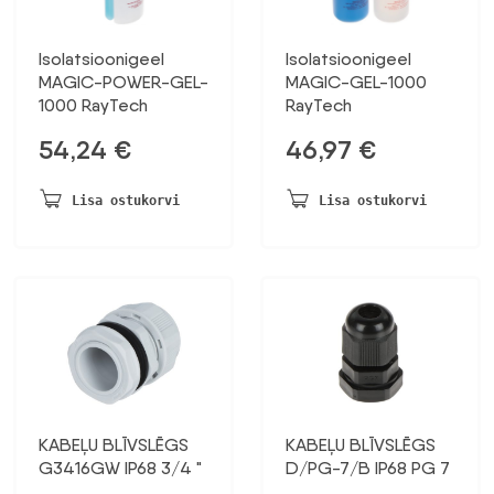
Isolatsioonigeel
Isolatsioonigeel
MAGIC-POWER-GEL-
MAGIC-GEL-1000
1000 RayTech
RayTech
54,24
€
46,97
€
Lisa ostukorvi
Lisa ostukorvi
KABEĻU BLĪVSLĒGS
KABEĻU BLĪVSLĒGS
G3416GW IP68 3/4 "
D/PG-7/B IP68 PG 7