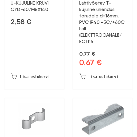
U-KUJULINE KRUVI
Lahtivõetav T-
CYB-60/M8X140
kujuline ühendus
torudele d=16mm,
2,58
€
PVC IP40 -5C/+60C
hall
(ELEKTTROCANALI)/
ECTI16
0,77
€
0,67
€
Algne
Praegune
hind
hind
oli:
on:
Lisa ostukorvi
Lisa ostukorvi
0,77 €.
0,67 €.