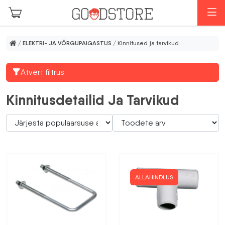
Skip to main content
M
/
ELEKTRI- JA VÕRGUPAIGASTUS
/ Kinnitused ja tarvikud
Atvērt filtrus
Kinnitusdetailid Ja Tarvikud
ALLAHINDLUS