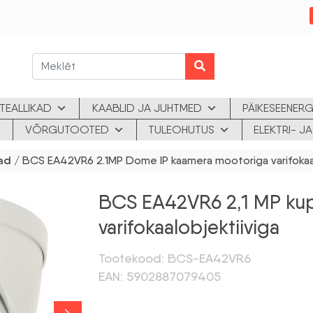
TEALLIKAD
KAABLID JA JUHTMED
PÄIKESEENERG
VÕRGUTOOTED
TULEOHUTUS
ELEKTRI- 
ad
/ BCS EA42VR6 2.1MP Dome IP kaamera mootoriga varifokaal
BCS EA42VR6 2,1 MP kup
varifokaalobjektiiviga
Tootekood: BCS-EA42VR6
EAN: 5902887079405