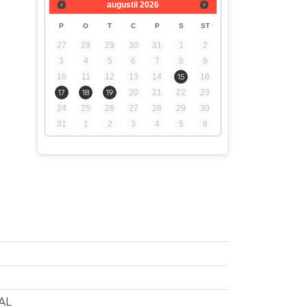
augustil
2026
P
O
T
C
P
S
ST
27
28
29
30
31
1
2
3
4
5
6
7
8
9
10
11
12
13
14
15
16
17
18
19
20
21
22
23
24
25
26
27
28
29
30
31
1
2
3
4
5
6
PAL