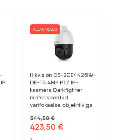
ALLAHINDLUS
-
Hikvision DS-2DE4425IW-
IP
DE-T5 4MP PTZ IP-
kaamera Darkfighter
motoriseeritud
varifokaalse objektiiviga
544,50
€
423,50
€
Algne
Praegune
hind
hind