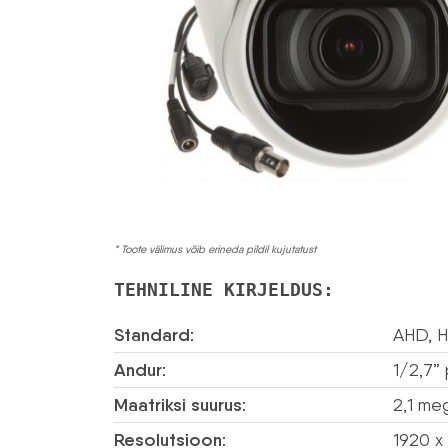
* Toote välimus võib erineda pildil kujutatust
TEHNILINE KIRJELDUS:
Standard:
AHD, H
Andur:
1/2,7”
Maatriksi suurus:
2,1 meg
Resolutsioon:
1920 x