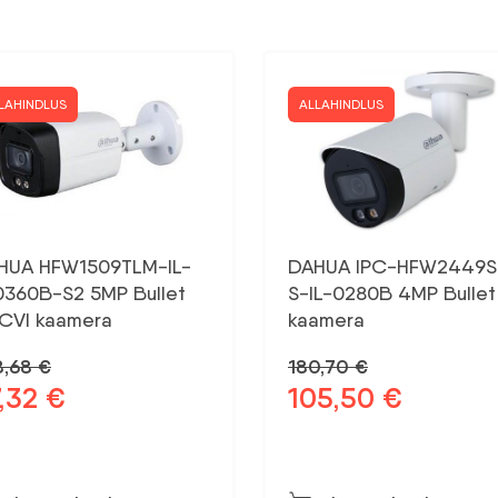
LAHINDLUS
ALLAHINDLUS
HUA HFW1509TLM-IL-
DAHUA IPC-HFW2449S
0360B-S2 5MP Bullet
S-IL-0280B 4MP Bullet 
CVI kaamera
kaamera
8,68
€
180,70
€
7,32
€
105,50
€
gne
Praegune
Algne
Praegune
d
hind
hind
hind
on:
oli:
on:
,68 €.
77,32 €.
180,70 €.
105,50 €.