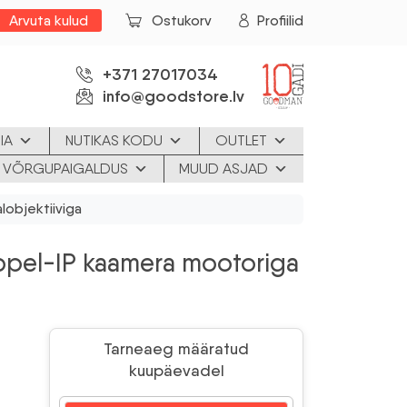
Arvuta kulud
Ostukorv
Profiilid
+371 27017034
info@goodstore.lv
IA
NUTIKAS KODU
OUTLET
JA VÕRGUPAIGALDUS
MUUD ASJAD
objektiiviga
pel-IP kaamera mootoriga
Tarneaeg määratud
kuupäevadel