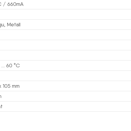
C / 660mA
u, Metall
 … 60 °C
x 105 mm
n
at