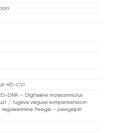
ooni
nult HD-CVI
s 2D-DNR – Digitaalne mürasummutus
taust / tugeva valguse kompensatsioon
reguleerimine Peegel – peegelpilt