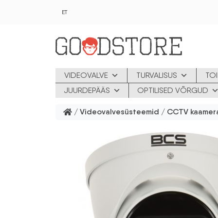
Skip to main content
ET
VIDEOVALVE
TURVALISUS
TOI
JUURDEPÄÄS
OPTILISED VÕRGUD
/
Videovalvesüsteemid
/
CCTV kaamer