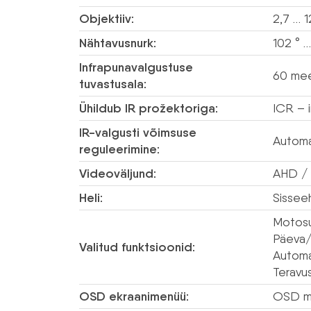
Objektiiv:
2,7 … 
Nähtavusnurk:
102 ° …
Infrapunavalgustuse
60 mee
tuvastusala:
Ühildub IR prožektoriga:
ICR – i
IR-valgusti võimsuse
Autom
reguleerimine:
Videoväljund:
AHD / 
Heli:
Sisseeh
Motosu
Päeva/
Valitud funktsioonid:
Automa
Teravus
OSD ekraanimenüü:
OSD me