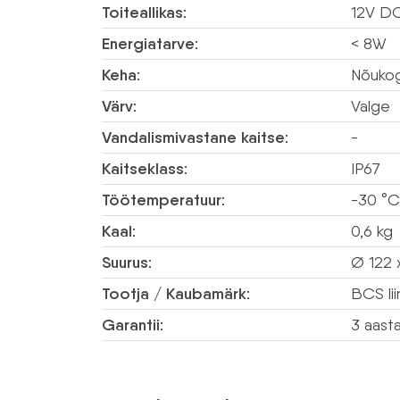
Toiteallikas:
12V D
Energiatarve:
< 8W
Keha:
Nõukog
Värv:
Valge
Vandalismivastane kaitse:
-
Kaitseklass:
IP67
Töötemperatuur:
-30 °C
Kaal:
0,6 kg
Suurus:
Ø 122 
Tootja / Kaubamärk:
BCS lii
Garantii:
3 aast