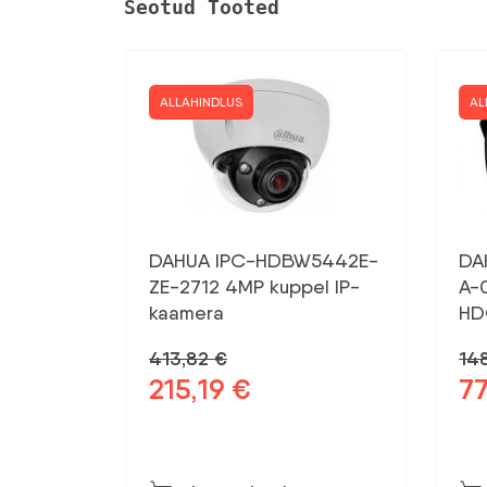
Seotud Tooted
ALLAHINDLUS
AL
DAHUA IPC-HDBW5442E-
DA
ZE-2712 4MP kuppel IP-
A-
kaamera
HD
413,82
€
14
215,19
€
7
Algne
Praegune
Al
hind
hind
hin
oli:
on:
oli:
413,82 €.
215,19 €.
148