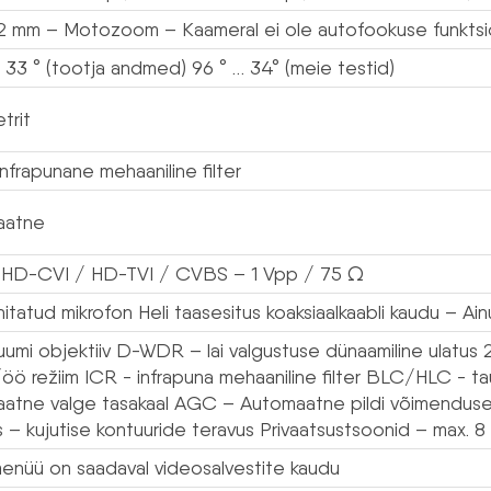
12 mm – Motozoom – Kaameral ei ole autofookuse funktsi
 33 ° (tootja andmed) 96 ° … 34° (meie testid)
trit
nfrapunane mehaaniline filter
aatne
HD-CVI / HD-TVI / CVBS – 1 Vpp / 75 Ω
itatud mikrofon Heli taasesitus koaksiaalkaabli kaudu – Ai
umi objektiiv D-WDR – lai valgustuse dünaamiline ulatu
öö režiim ICR - infrapuna mehaaniline filter BLC/HLC - 
atne valge tasakaal AGC – Automaatne pildi võimenduse 
 – kujutise kontuuride teravus Privaatsustsoonid – max. 8
nüü on saadaval videosalvestite kaudu