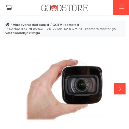
Skip to main content
M
/
Videovalvesüsteemid
/
CCTV kaamerad
/ DAHUA IPC-HFW2831T-ZS-27135-S2 8,3 MP IP-kaamera mootoriga
varifokaalobjektiiviga