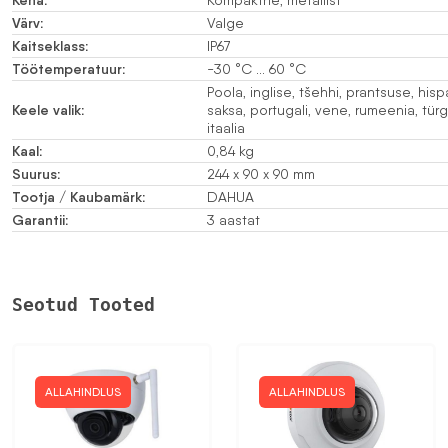
Värv:
Valge
Kaitseklass:
IP67
Töötemperatuur:
-30 °C … 60 °C
Poola, inglise, tšehhi, prantsuse, hisp
Keele valik:
saksa, portugali, vene, rumeenia, türgi
itaalia
Kaal:
0,84 kg
Suurus:
244 x 90 x 90 mm
Tootja / Kaubamärk:
DAHUA
Garantii:
3 aastat
Seotud Tooted
ALLAHINDLUS
ALLAHINDLUS