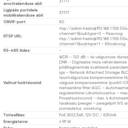
37777
arvutirakenduse abil:
Ligipääs portidele
37777
mobiilirakenduse abil:
ONVIF-port:
80
rtsp://admin:hasło@192.168.1.108:55
channel=1&subtype=0 – Peavoog
RTSP URL:
rtsp://admin:hasło@192.168.1.108:55
channel=1&subtype=1 – Kõrvalvoog
RS-485 liides:
-
WDR – 120 dB – lai valgustuse dünaa
DNR – Digitaalse müra vähendamise 
pildifragmentide kvaliteedi paranda
iga – Network Attached Storage BL
taustvalgustuse kompenseerimine HL
Valitud funktsioonid:
valguse kompenseerimine (punkt) ICR
mehaaniline filter AGC – Automaatne
reguleerimine Liikumistuvastus – max.
Privaatsustsoonid – max. 4 Automaat
tasakaalu peegel – peegelpilt IVS an
jooneületus, sissetung
Toiteallikas:
PoE (802.3af), 12V DC / 830mA
Energiatarve:
≤ 9,9 W
Keha:
Kompaktne, metallist