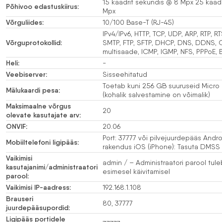
15 kaadrit sekundis @ 8 Mpx 25 kaadr
Põhivoo edastuskiirus:
Mpx
Võrguliides:
10/100 Base-T (RJ-45)
IPv4/IPv6, HTTP, TCP, UDP, ARP, RTP, R
Võrguprotokollid:
SMTP, FTP, SFTP, DHCP, DNS, DDNS, Q
multisaade, ICMP, IGMP, NFS, PPPoE, 
Heli:
-
Veebiserver:
Sisseehitatud
Toetab kuni 256 GB suuruseid Micro
Mälukaardi pesa:
(kohalik salvestamine on võimalik)
Maksimaalne võrgus
20
olevate kasutajate arv:
ONVIF:
20.06
Port: 37777 või pilvejuurdepääs Andr
Mobiiltelefoni ligipääs:
rakendus iOS (iPhone): Tasuta DMSS
Vaikimisi
admin / – Administraatori parool tul
kasutajanimi/administraatori
esimesel käivitamisel
parool:
Vaikimisi IP-aadress:
192.168.1.108
Brauseri
80, 37777
juurdepääsupordid:
Ligipääs portidele