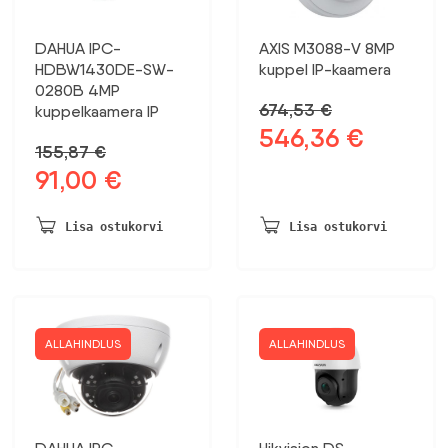
DAHUA IPC-
AXIS M3088-V 8MP
HDBW1430DE-SW-
kuppel IP-kaamera
0280B 4MP
674,53
€
kuppelkaamera IP
546,36
€
Algne
Praegune
155,87
€
hind
hind
91,00
€
Algne
Praegune
oli:
on:
hind
hind
674,53 €.
546,36 €.
oli:
on:
Lisa ostukorvi
Lisa ostukorvi
155,87 €.
91,00 €.
ALLAHINDLUS
ALLAHINDLUS