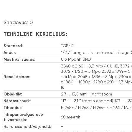
Saadavus: 0
TEHNILINE KIRJELDUS:
Standard:
TCP/IP
Andur:
1/2,7” progressiivse skaneerimiseg
Maatriksi suurus:
8,3 Mpx 4K UHD
3840 x 2160 – 8,3 Mpx 4K UHD, 3072 
3072 x 1728 – 5 Mpx, 2592 x 1944 – 5
Resolutsioon:
– 4 Mpx, 2048 x 1536 – 3 Mpx, 2304 x
x 1080 – 1080p , 1280 x 960 – 1,3 Mp
lk
Objektiiv:
2,7 … 13,5 mm – Motozoom
Nähtavusnurk:
113 ° … 31 ° (tootja andmed) 107 ° … 3
Tihendus:
H.265+ / H.265 / H.264+ / H.264 / MJ
Infrapunavalgustuse
60 meetrit
tuvastusala:
Häire sisendid/väljundid:
-