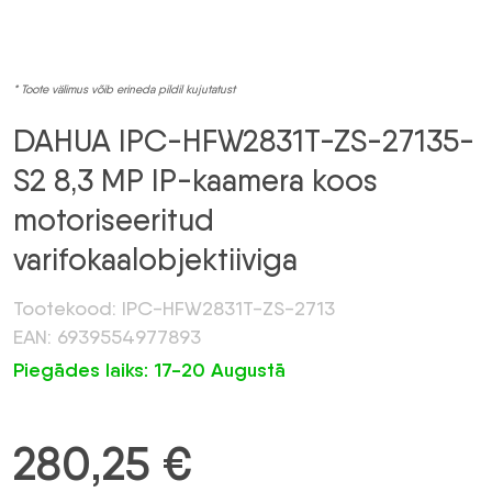
* Toote välimus võib erineda pildil kujutatust
DAHUA IPC-HFW2831T-ZS-27135-
S2 8,3 MP IP-kaamera koos
motoriseeritud
varifokaalobjektiiviga
Tootekood: IPC-HFW2831T-ZS-2713
EAN: 6939554977893
Piegādes laiks: 17-20 Augustā
280,25
€