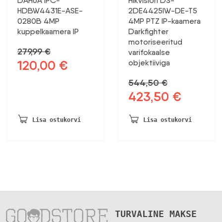
DAHUA IPC-
Hikvision DS-
HDBW4431E-ASE-
2DE4425IW-DE-T5
0280B 4MP
4MP PTZ IP-kaamera
kuppelkaamera IP
Darkfighter
motoriseeritud
279,99
€
varifokaalse
120,00
€
objektiiviga
Algne
Praegune
hind
hind
544,50
€
oli:
on:
423,50
€
Algne
Praegune
279,99 €.
120,00 €.
hind
hind
oli:
on:
Lisa ostukorvi
Lisa ostukorvi
544,50 €.
423,50 €.
TURVALINE MAKSE