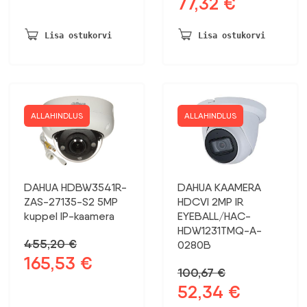
77,32
€
Algne
Praegune
oli:
on:
hind
hind
550,38 €.
445,81 €.
oli:
on:
Lisa ostukorvi
Lisa ostukorvi
148,68 €.
77,32 €.
ALLAHINDLUS
ALLAHINDLUS
DAHUA HDBW3541R-
DAHUA KAAMERA
ZAS-27135-S2 5MP
HDCVI 2MP IR
kuppel IP-kaamera
EYEBALL/HAC-
HDW1231TMQ-A-
455,20
€
0280B
165,53
€
Algne
Praegune
100,67
€
hind
hind
52,34
€
Algne
Praegune
oli:
on:
hind
hind