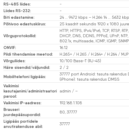
RS-485 liides:
-
Liides RS-232:
-
Biti edastamine:
24 … 9472 kbps – H.264 14 … 5632 kb
Põhivoo edastuskiirus:
25 kaadrit sekundis 1920 x 1080 juur
HTTP, HTTPS, IPv4/IPv6, TCP, RTSP, RTP
Võrguprotokollid:
DHCP, DNS, DDNS, PPPoE, UPnP, NTP, 
802.1x, multisaade, ICMP, IGMP, SNMP
ONVIF:
16.12
Pildi tihendamise meetod:
H.265+ / H.265 / H.264+ / H.264 / MJ
Võrguliides:
10/100 Base-T (RJ-45)
Häire sisendid/väljundid:
2 / 2
37777 port Android: tasuta rakendu
Mobiiltelefoni ligipääs:
(iPhone): tasuta rakendus DMSS
Vaikimisi
kasutajanimi/administraatori
admin / –
parool:
Vaikimisi IP-aadress:
192.168.1.108
Brauseri
80, 37777
juurdepääsupordid:
Ligipääs portidele
37777
arvutirakenduse abil: