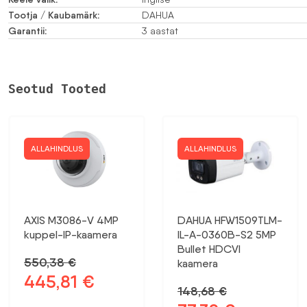
Tootja / Kaubamärk:
DAHUA
Garantii:
3 aastat
Seotud Tooted
ALLAHINDLUS
ALLAHINDLUS
AXIS M3086-V 4MP
DAHUA HFW1509TLM-
kuppel-IP-kaamera
IL-A-0360B-S2 5MP
Bullet HDCVI
550,38
€
kaamera
445,81
€
Algne
Praegune
148,68
€
hind
hind