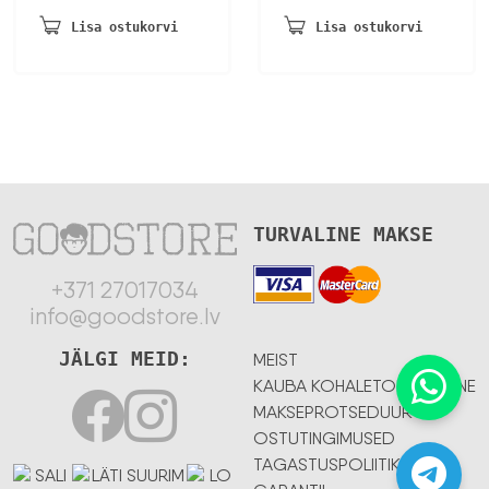
455,20 €.
165,53 €.
oli:
on:
Lisa ostukorvi
Lisa ostukorvi
100,67 €.
52,34 €.
TURVALINE MAKSE
+371 27017034
info@goodstore.lv
JÄLGI MEID:
MEIST
KAUBA KOHALETOIMETAMINE
MAKSEPROTSEDUUR
OSTUTINGIMUSED
TAGASTUSPOLIITIKA