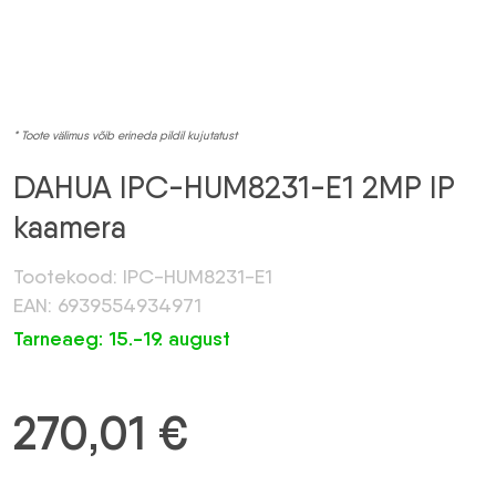
* Toote välimus võib erineda pildil kujutatust
DAHUA IPC-HUM8231-E1 2MP IP
kaamera
Tootekood: IPC-HUM8231-E1
EAN: 6939554934971
Tarneaeg: 15.-19. august
270,01
€