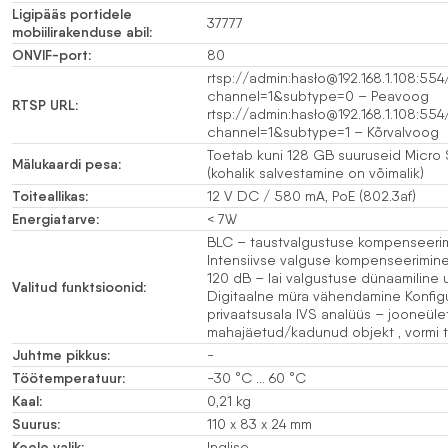
Ligipääs portidele
37777
mobiilirakenduse abil:
ONVIF-port:
80
rtsp://admin:hasło@192.168.1.108:55
channel=1&subtype=0 – Peavoog
RTSP URL:
rtsp://admin:hasło@192.168.1.108:55
channel=1&subtype=1 – Kõrvalvoog
Toetab kuni 128 GB suuruseid Micro
Mälukaardi pesa:
(kohalik salvestamine on võimalik)
Toiteallikas:
12 V DC / 580 mA, PoE (802.3af)
Energiatarve:
< 7W
BLC – taustvalgustuse kompenseeri
Intensiivse valguse kompenseerimin
120 dB – lai valgustuse dünaamiline
Valitud funktsioonid:
Digitaalne müra vähendamine Konfigu
privaatsusala IVS analüüs – jooneület
mahajäetud/kadunud objekt , vormi 
Juhtme pikkus:
-
Töötemperatuur:
-30 °C … 60 °C
Kaal:
0,21 kg
Suurus:
110 x 83 x 24 mm
Keele valik:
Inglise