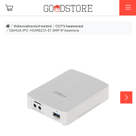
Skip to main content
M
/
Videovalvesüsteemid
/
CCTV kaamerad
/ DAHUA IPC-HUM8231-E1 2MP IP kaamera