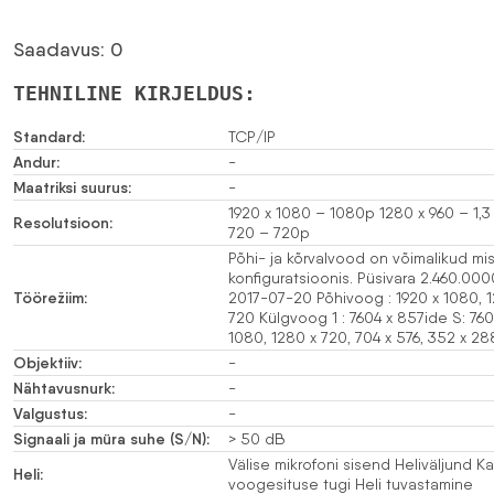
Saadavus: 0
TEHNILINE KIRJELDUS:
Standard:
TCP/IP
Andur:
-
Maatriksi suurus:
-
1920 x 1080 – 1080p 1280 x 960 – 1,3
Resolutsioon:
720 – 720p
Põhi- ja kõrvalvood on võimalikud mi
konfiguratsioonis. Püsivara 2.460.0000
Töörežiim:
2017-07-20 Põhivoog : 1920 x 1080, 1
720 Külgvoog 1 : 7604 x 857ide S: 760
1080, 1280 x 720, 704 x 576, 352 x 28
Objektiiv:
-
Nähtavusnurk:
-
Valgustus:
-
Signaali ja müra suhe (S/N):
> 50 dB
Välise mikrofoni sisend Heliväljund K
Heli:
voogesituse tugi Heli tuvastamine