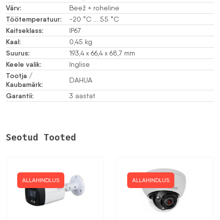
Värv:
Beež + roheline
Töötemperatuur:
-20 °C … 55 °C
Kaitseklass:
IP67
Kaal:
0,45 kg
Suurus:
193,4 x 66,4 x 68,7 mm
Keele valik:
Inglise
Tootja /
DAHUA
Kaubamärk:
Garantii:
3 aastat
Seotud Tooted
ALLAHINDLUS
ALLAHINDLUS