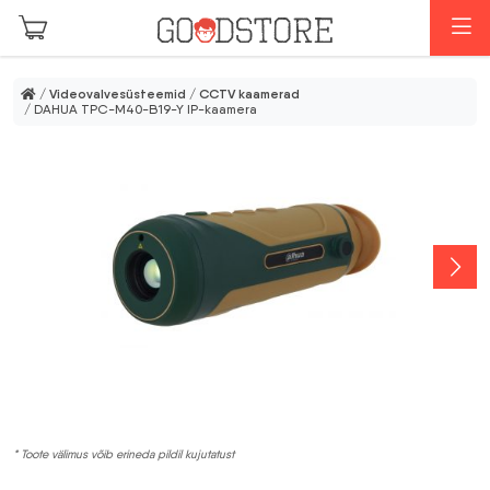
Skip to main content
M
/
Videovalvesüsteemid
/
CCTV kaamerad
/ DAHUA TPC-M40-B19-Y IP-kaamera
* Toote välimus võib erineda pildil kujutatust