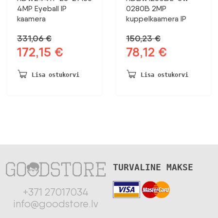
4MP Eyeball IP
0280B 2MP
kaamera
kuppelkaamera IP
331,06
€
150,23
€
172,15
€
78,12
€
Algne
Praegune
Algne
Praegune
hind
hind
hind
hind
oli:
on:
oli:
on:
Lisa ostukorvi
Lisa ostukorvi
331,06 €.
172,15 €.
150,23 €.
78,12 €.
TURVALINE MAKSE
+371 27017034
info@goodstore.lv