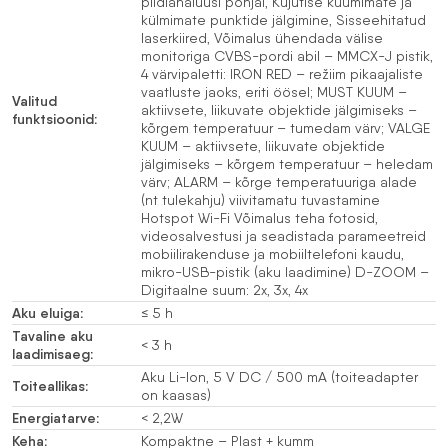
pildianalüüsi põhjal, Kujutise kuumimate ja
külmimate punktide jälgimine, Sisseehitatud
laserkiired, Võimalus ühendada välise
monitoriga CVBS-pordi abil – MMCX-J pistik,
4 värvipaletti: IRON RED – režiim pikaajaliste
vaatluste jaoks, eriti öösel; MUST KUUM –
Valitud
aktiivsete, liikuvate objektide jälgimiseks –
funktsioonid:
kõrgem temperatuur – tumedam värv; VALGE
KUUM – aktiivsete, liikuvate objektide
jälgimiseks – kõrgem temperatuur – heledam
värv; ALARM – kõrge temperatuuriga alade
(nt tulekahju) viivitamatu tuvastamine
Hotspot Wi-Fi Võimalus teha fotosid,
videosalvestusi ja seadistada parameetreid
mobiilirakenduse ja mobiiltelefoni kaudu,
mikro-USB-pistik (aku laadimine) D-ZOOM –
Digitaalne suum: 2x, 3x, 4x
Aku eluiga:
≤ 5 h
Tavaline aku
< 3 h
laadimisaeg:
Aku Li-Ion, 5 V DC / 500 mA (toiteadapter
Toiteallikas:
on kaasas)
Energiatarve:
< 2,2W
Keha:
Kompaktne – Plast + kumm