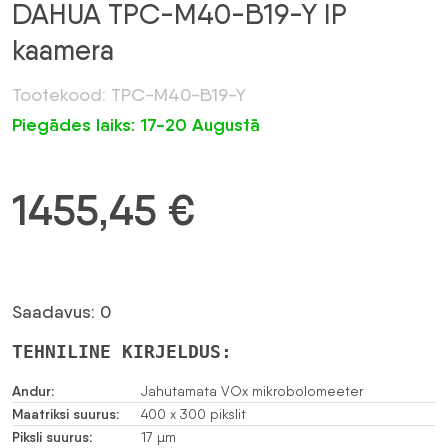
DAHUA TPC-M40-B19-Y IP
kaamera
Tootekood: TPC-M40-B19-Y
Piegādes laiks: 17-20 Augustā
1455,45
€
Saadavus: 0
TEHNILINE KIRJELDUS:
Andur:
Jahutamata VOx mikrobolomeeter
Maatriksi suurus:
400 x 300 pikslit
Piksli suurus:
17 µm