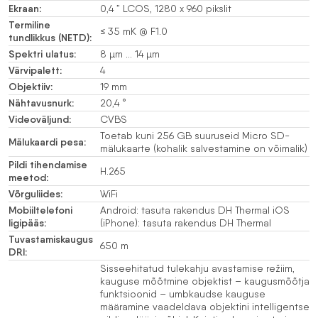
Ekraan:
0,4 ” LCOS, 1280 x 960 pikslit
Termiline
≤ 35 mK @ F1.0
tundlikkus (NETD):
Spektri ulatus:
8 µm … 14 µm
Värvipalett:
4
Objektiiv:
19 mm
Nähtavusnurk:
20,4 °
Videoväljund:
CVBS
Toetab kuni 256 GB suuruseid Micro SD-
Mälukaardi pesa:
mälukaarte (kohalik salvestamine on võimalik)
Pildi tihendamise
H.265
meetod:
Võrguliides:
WiFi
Mobiiltelefoni
Android: tasuta rakendus DH Thermal iOS
ligipääs:
(iPhone): tasuta rakendus DH Thermal
Tuvastamiskaugus
650 m
DRI:
Sisseehitatud tulekahju avastamise režiim,
kauguse mõõtmine objektist – kaugusmõõtja
funktsioonid – umbkaudse kauguse
määramine vaadeldava objektini intelligentse