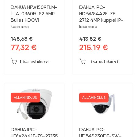
DAHUA HFW1509TLM-
DAHUA IPC-
IL-A-0360B-S2 5MP
HDBW5442E-ZE-
Bullet HDCVI
2712 4MP kuppel IP-
kaamera
kaamera
148,68
€
413,82
€
77,32
€
215,19
€
Algne
Praegune
Algne
Praegune
hind
hind
hind
hind
oli:
on:
oli:
on:
Lisa ostukorvi
Lisa ostukorvi
148,68 €.
77,32 €.
413,82 €.
215,19 €.
ALLAHINDLUS
ALLAHINDLUS
DAHUA IPC-
DAHUA IPC-
HDW2441T-ZS-27135
HDBW1230DE-SW-