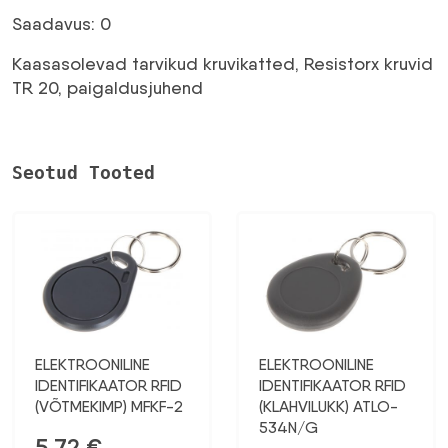
oli:
on:
Saadavus: 0
122,36 €.
99,11 €.
Kaasasolevad tarvikud kruvikatted, Resistorx kruvid
TR 20, paigaldusjuhend
Seotud Tooted
ELEKTROONILINE
ELEKTROONILINE
IDENTIFIKAATOR RFID
IDENTIFIKAATOR RFID
(VÕTMEKIMP) MFKF-2
(KLAHVILUKK) ATLO-
534N/G
5,72
€