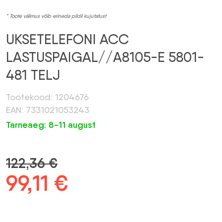
* Toote välimus võib erineda pildil kujutatust
UKSETELEFONI ACC
LASTUSPAIGAL//A8105-E 5801-
481 TELJ
Tootekood: 1204676
EAN: 7331021053243
Tarneaeg: 8-11 august
122,36
€
Algne
99,11
€
Praegune
hind
hind