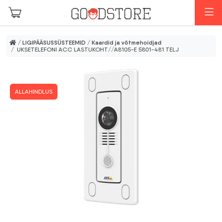
Skip to main content
M
/
LIGIPÄÄSUSSÜSTEEMID
/
Kaardid ja võtmehoidjad
/ UKSETELEFONI ACC LASTUKOHT//A8105-E 5801-481 TELJ
ALLAHINDLUS