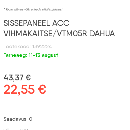
* Toote välimus võib erineda pildil kujutatust
SISSEPANEEL ACC
VIHMAKAITSE/VTM05R DAHUA
Tootekood: 1392224
Tarneaeg: 11-13 august
43,37
€
Algne
22,55
€
Praegune
hind
hind
oli:
on:
Saadavus: 0