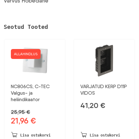
43,37 €.
22,55 €.
Värvus Hõbedane
Seotud Tooted
ALLAHINDLUS
NC806CS, C-TEC
VARJATUD KERP D11P
Valgus- ja
VIDOS
heliindikaator
41,20
€
25,95
€
21,96
€
Algne
Praegune
hind
hind
oli:
on:
Lisa ostukorvi
Lisa ostukorvi