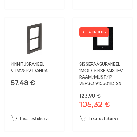
25,95 €.
21,96 €.
ALLAHINDLUS
KINNITUSPANEEL
SISSEPÄÄSUPANEEL
VTM25P2 DAHUA
1MOD. SISSEPAISTEV
RAAM/MUST/IP
57,48
€
VERSO 9155011B 2N
123,90
€
105,32
€
Algne
Praegune
hind
hind
oli:
on:
Lisa ostukorvi
Lisa ostukorvi
123,90 €.
105,32 €.