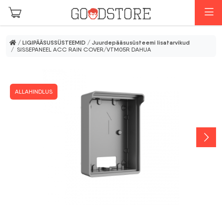
Skip to main content
M
/
LIGIPÄÄSUSSÜSTEEMID
/
Juurdepääsusüsteemi lisatarvikud
/ SISSEPANEEL ACC RAIN COVER/VTM05R DAHUA
ALLAHINDLUS