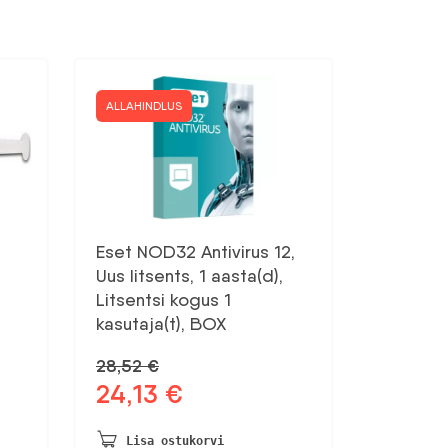
ALLAHINDLUS
Eset NOD32 Antivirus 12,
Uus litsents, 1 aasta(d),
Litsentsi kogus 1
kasutaja(t), BOX
28,52
€
24,13
€
Algne
Praegune
hind
hind
oli:
on:
Lisa ostukorvi