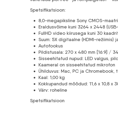
Spetsifikatsioon:
8,0-megapiksline Sony CMOS-maatri
Eraldusvõime kuni 3264 x 2448 (USB-r
FullHD video kiirusega kuni 30 kaadri
Suum: 5X digitaalne (HDMI-režiimis) j
Autofookus
Pildistusala: 270 x 480 mm [16:9] / 
Sisseehitatud nupud: LED valgus, pild
Kaameral on sisseehitatud mikrofon
Ühilduvus: Mac, PC ja Chromebook, te
Kaal: 1,00 kg
Kokkupandud mõõdud: 11,6 x 10,8 x 3
Värv: roheline
Spetsifikatsioon