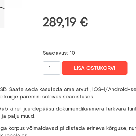
289,19
€
Saadavus: 10
IPEVO
LISA OSTUKORVI
VZ-
R
HDMI/USB
 USB. Saate seda kasutada oma arvuti, iOS-i/Android-s
Dual
le kõige paremini sobivas seadistuses.
mode
8MP
ab kiiret juurdepääsu dokumendikaamera tarkvara funk
dokumentu
ja palju muud.
kamera
ga korpus võimaldavad pildistada erineva kõrguse, nur
kogus
k reaalajas.