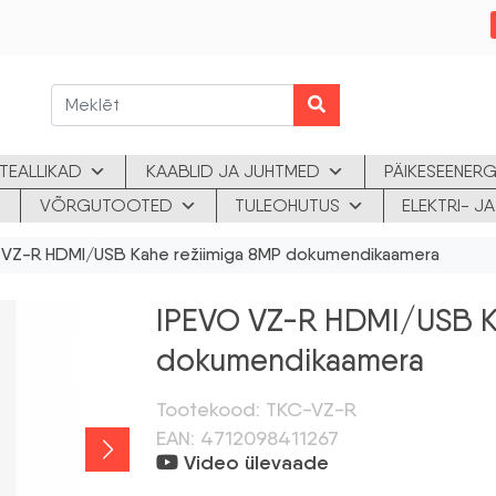
TEALLIKAD
KAABLID JA JUHTMED
PÄIKESEENERG
VÕRGUTOOTED
TULEOHUTUS
ELEKTRI- 
 VZ-R HDMI/USB Kahe režiimiga 8MP dokumendikaamera
IPEVO VZ-R HDMI/USB Ka
dokumendikaamera
Tootekood: TKC-VZ-R
EAN: 4712098411267
Video ülevaade