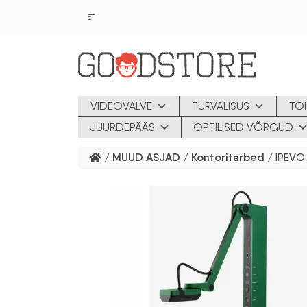
Skip to main content
ET
VIDEOVALVE
TURVALISUS
TOI
JUURDEPÄÄS
OPTILISED VÕRGUD
/
MUUD ASJAD
/
Kontoritarbed
/ IPEVO