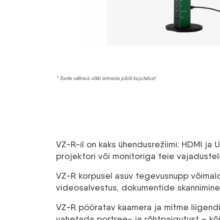
* Toote välimus võib erineda pildil kujutatust
VZ-R-il on kaks ühendusrežiimi: HDMI ja
projektori või monitoriga teie vajaduste
VZ-R korpusel asuv tegevusnupp võimald
videosalvestus, dokumentide skannimine 
VZ-R pööratav kaamera ja mitme liigendi
vahetada portree- ja rõhtpaigutust – kõi