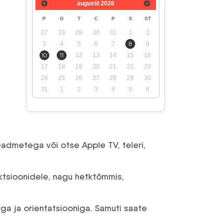
augustil
2026
P
O
T
C
P
S
ST
27
28
29
30
31
1
2
3
4
5
6
7
8
9
10
11
12
13
14
15
16
17
18
19
20
21
22
23
24
25
26
27
28
29
30
31
1
2
3
4
5
6
eadmetega või otse Apple TV, teleri,
tsioonidele, nagu hetktõmmis,
ga ja orientatsiooniga. Samuti saate