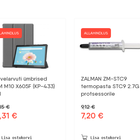
LAHINDLUS
ALLAHINDLUS
velarvuti ümbrised
ZALMAN ZM-STC9
M M10 X605F (KP-433)
termopasta STC9 2.7G
l
protsessorile
,15
€
9,12
€
,31
€
7,20
€
gne
Praegune
Algne
Praegune
d
hind
hind
hind
on:
oli:
on:
15 €.
13,31 €.
9,12 €.
7,20 €.
Lisa ostukorvi
Lisa ostukorvi