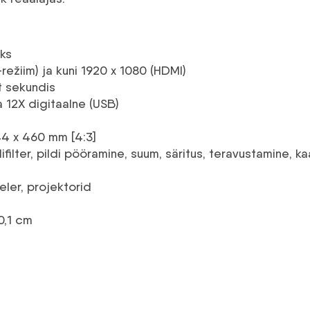
ks
ežiim) ja kuni 1920 x 1080 (HDMI)
t sekundis
a 12X digitaalne (USB)
344 x 460 mm [4:3]
ifilter, pildi pööramine, suum, säritus, teravustamine, k
ler, projektorid
0,1 cm