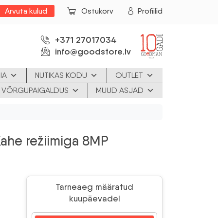
Arvuta kulud
Ostukorv
Profiilid
+371 27017034
info@goodstore.lv
IA
NUTIKAS KODU
OUTLET
JA VÕRGUPAIGALDUS
MUUD ASJAD
he režiimiga 8MP
Tarneaeg määratud
kuupäevadel