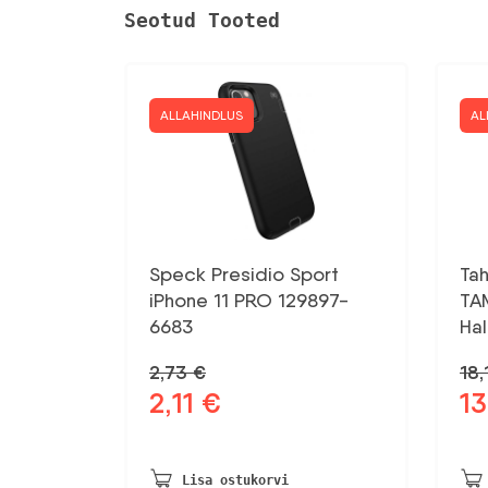
Seotud Tooted
ALLAHINDLUS
AL
Speck Presidio Sport
Tah
iPhone 11 PRO 129897-
TA
6683
Hal
2,73
€
18
2,11
€
13
Algne
Praegune
Al
hind
hind
hin
oli:
on:
oli:
2,73 €.
2,11 €.
18,
Lisa ostukorvi