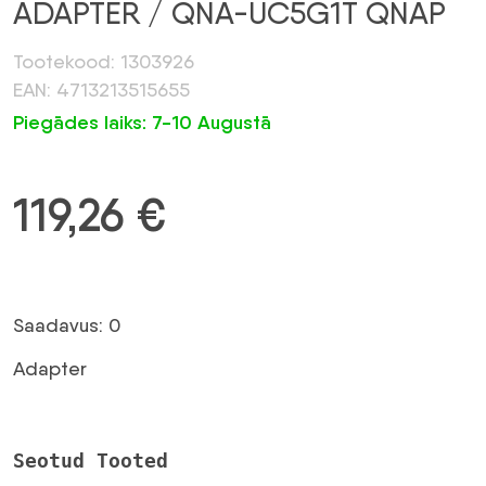
ADAPTER / QNA-UC5G1T QNAP
Tootekood: 1303926
EAN: 4713213515655
Piegādes laiks: 7-10 Augustā
119,26
€
Saadavus: 0
Adapter
Seotud Tooted