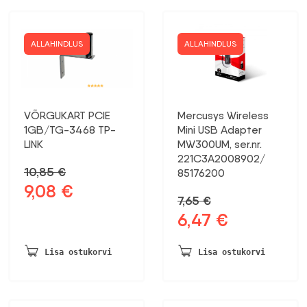
ALLAHINDLUS
ALLAHINDLUS
VÕRGUKART PCIE
Mercusys Wireless
1GB/TG-3468 TP-
Mini USB Adapter
LINK
MW300UM, ser.nr.
221C3A2008902/
10,85
€
85176200
9,08
€
Algne
Praegune
7,65
€
hind
hind
6,47
€
Algne
Praegune
oli:
on:
hind
hind
10,85 €.
9,08 €.
oli:
on:
Lisa ostukorvi
Lisa ostukorvi
7,65 €.
6,47 €.