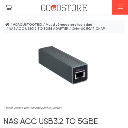
Skip to main content
M
/
VÕRGUSTOOTEID
/
Muud võrguga seotud asjad
/ NAS ACC USB3.2 TO 5GBE ADAPTER / QNA-UC5G1T QNAP
* Toote välimus võib erineda pildil kujutatust
NAS ACC USB3.2 TO 5GBE