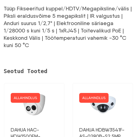
2550,51 €.
2065,92 €.
Tüüp Fikseeritud kuppel/HDTV/Megapiksline/välis |
Piksli eraldusvõime 5 megapikslit | IR valgustus |
Anduri suurus 1/2,7" | Elektrooniline säriaega
1/28000 s kuni 1/5 s | 1xRJ45 | Toitevalikud PoE |
Keskkond Välis | Töötemperatuuri vahemik -30 °C
kuni 50 °C
Seotud Tooted
ALLAHINDLUS
ALLAHINDLUS
DAHUA HAC-
DAHUA HDBW3541F-
HDW1500EM-
AS-0280B-S2 5MP