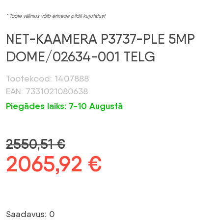
* Toote välimus võib erineda pildil kujutatust
NET-KAAMERA P3737-PLE 5MP
DOME/02634-001 TELG
Tootekood: 1407888
EAN: 7331021080638
Piegādes laiks: 7-10 Augustā
2550,51
€
Algne
2065,92
€
Praegune
hind
hind
oli:
on:
Saadavus: 0