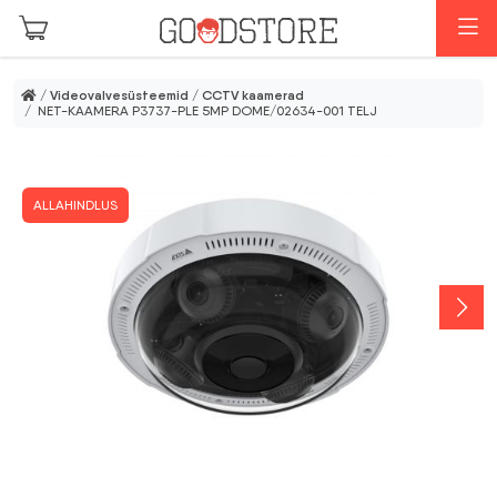
Skip to main content
M
/
Videovalvesüsteemid
/
CCTV kaamerad
/ NET-KAAMERA P3737-PLE 5MP DOME/02634-001 TELJ
ALLAHINDLUS