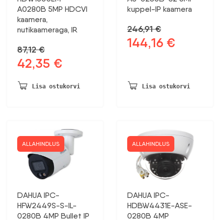
A0280B 5MP HDCVI
kuppel-IP kaamera
kaamera,
246,91
€
nutikaameraga, IR
144,16
€
Algne
Praegune
87,12
€
hind
hind
42,35
€
Algne
Praegune
oli:
on:
hind
hind
246,91 €.
144,16 €.
oli:
on:
Lisa ostukorvi
Lisa ostukorvi
87,12 €.
42,35 €.
ALLAHINDLUS
ALLAHINDLUS
DAHUA IPC-
DAHUA IPC-
HFW2449S-S-IL-
HDBW4431E-ASE-
0280B 4MP Bullet IP
0280B 4MP