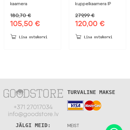
kaamera
kuppelkaamera IP
180,70
€
279,99
€
105,50
€
120,00
€
Algne
Praegune
Algne
Praegune
hind
hind
hind
hind
oli:
on:
oli:
on:
Lisa ostukorvi
Lisa ostukorvi
180,70 €.
105,50 €.
279,99 €.
120,00 €.
TURVALINE MAKSE
+371 27017034
info@goodstore.lv
JÄLGI MEID:
MEIST