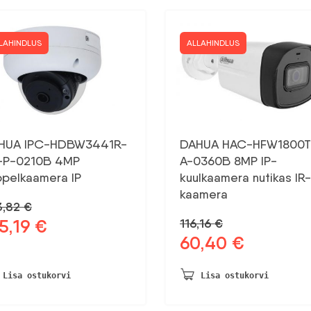
LAHINDLUS
ALLAHINDLUS
HUA IPC-HDBW3441R-
DAHUA HAC-HFW1800T
-P-0210B 4MP
A-0360B 8MP IP-
ppelkaamera IP
kuulkaamera nutikas IR-
kaamera
3,82
€
5,19
€
116,16
€
gne
Praegune
60,40
€
d
hind
Algne
Praegune
on:
hind
hind
,82 €.
215,19 €.
oli:
on:
Lisa ostukorvi
Lisa ostukorvi
116,16 €.
60,40 €.