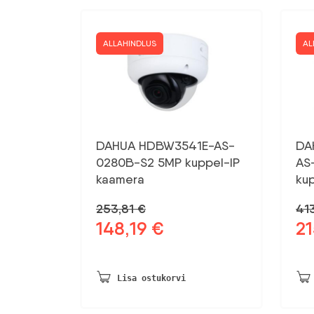
ALLAHINDLUS
AL
DAHUA HDBW3541E-AS-
DA
0280B-S2 5MP kuppel-IP
AS
kaamera
ku
253,81
€
41
148,19
€
21
Algne
Praegune
Al
hind
hind
hin
oli:
on:
oli:
253,81 €.
148,19 €.
413
Lisa ostukorvi