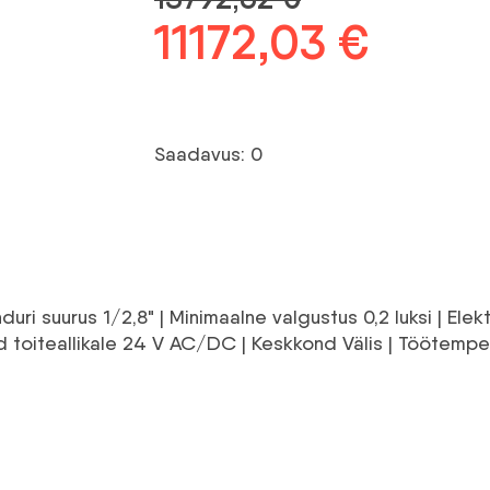
Algne
11172,03
€
Praeg
hind
hind
oli:
on:
Saadavus: 0
13792,62 €.
11172,
i suurus 1/2,8" | Minimaalne valgustus 0,2 luksi | Elektr
toiteallikale 24 V AC/DC | Keskkond Välis | Töötemper