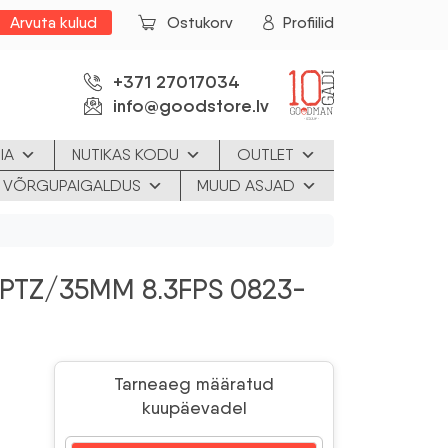
Arvuta kulud
Ostukorv
Profiilid
+371 27017034
info@goodstore.lv
IA
NUTIKAS KODU
OUTLET
JA VÕRGUPAIGALDUS
MUUD ASJAD
PTZ/35MM 8.3FPS 0823-
Tarneaeg määratud
kuupäevadel