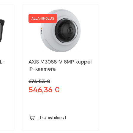
ALLAHINDLUS
L-
AXIS M3088-V 8MP kuppel
IP-kaamera
674,53
€
546,36
€
Algne
Praegune
hind
hind
oli:
on:
674,53 €.
546,36 €.
Lisa ostukorvi