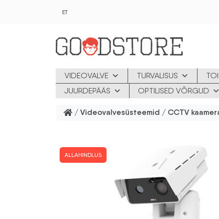
Skip to main content
ET
VIDEOVALVE
TURVALISUS
TOI
JUURDEPÄÄS
OPTILISED VÕRGUD
/
Videovalvesüsteemid
/
CCTV kaamer
ALLAHINDLUS