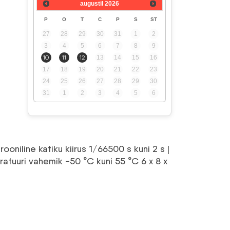
augustil
2026
une
P
O
T
C
P
S
ST
27
28
29
30
31
1
2
3
4
5
6
7
8
9
10
11
12
13
14
15
16
17
18
19
20
21
22
23
24
25
26
27
28
29
30
03 €.
31
1
2
3
4
5
6
ooniline katiku kiirus 1/66500 s kuni 2 s |
atuuri vahemik -50 °C kuni 55 °C 6 x 8 x