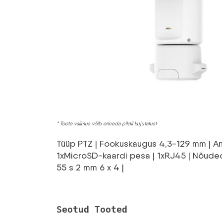
* Toote välimus võib erineda pildil kujutatust
Tüüp PTZ | Fookuskaugus 4,3-129 mm | Andur
1xMicroSD-kaardi pesa | 1xRJ45 | Nõuded 
55 s 2 mm 6 x 4 |
Seotud Tooted