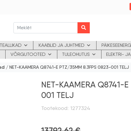
TEALLIKAD
KAABLID JA JUHTMED
PÄIKESEENERG
VÕRGUTOOTED
TULEOHUTUS
ELEKTRI- 
ad
/ NET-KAAMERA Q8741-E PTZ/35MM 8.3FPS 0823-001 TELJ
NET-KAAMERA Q8741-E 
001 TELJ
Tootekood: 1277324
13792,62
€