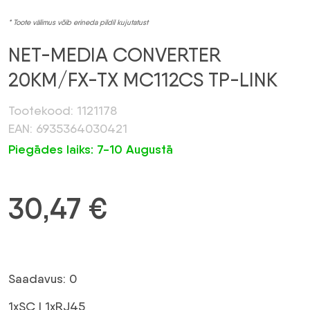
* Toote välimus võib erineda pildil kujutatust
NET-MEDIA CONVERTER
20KM/FX-TX MC112CS TP-LINK
Tootekood: 1121178
EAN: 6935364030421
Piegādes laiks: 7-10 Augustā
30,47
€
Saadavus: 0
1xSC | 1xRJ45