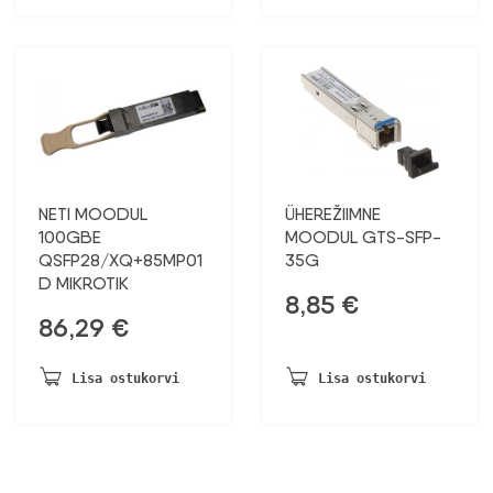
NETI MOODUL
ÜHEREŽIIMNE
100GBE
MOODUL GTS-SFP-
QSFP28/XQ+85MP01
35G
D MIKROTIK
8,85
€
86,29
€
Lisa ostukorvi
Lisa ostukorvi