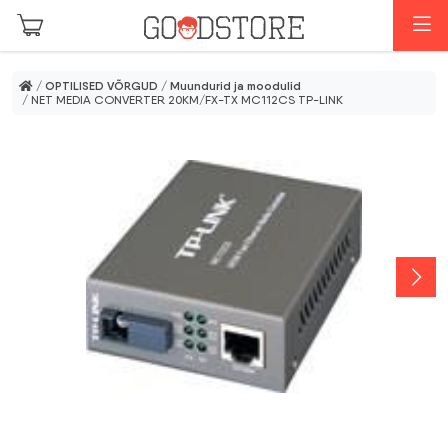
Skip to main content
M
/
OPTILISED VÕRGUD
/
Muundurid ja moodulid
/ NET MEDIA CONVERTER 20KM/FX-TX MC112CS TP-LINK