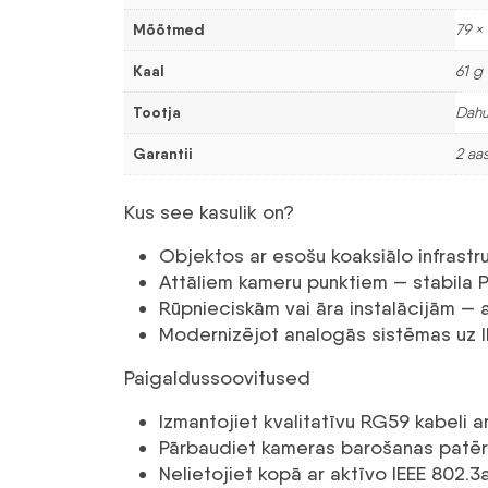
Mõõtmed
79 ×
Kaal
61 g
Tootja
Dah
Garantii
2 aas
Kus see kasulik on?
Objektos ar esošu koaksiālo infrastru
Attāliem kameru punktiem — stabila 
Rūpnieciskām vai āra instalācijām —
Modernizējot analogās sistēmas uz IP
Paigaldussoovitused
Izmantojiet kvalitatīvu RG59 kabeli 
Pārbaudiet kameras barošanas patēri
Nelietojiet kopā ar aktīvo IEEE 802.3