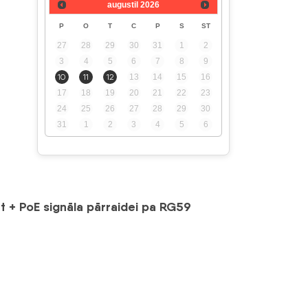
augustil
2026
P
O
T
C
P
S
ST
e
27
28
29
30
31
1
2
3
4
5
6
7
8
9
10
11
12
13
14
15
16
17
18
19
20
21
22
23
24
25
26
27
28
29
30
31
1
2
3
4
5
6
t + PoE signāla pārraidei pa RG59