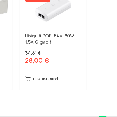
Ubiquiti POE-54V-80W-
1,5A Gigabit
34,61
€
28,00
€
Algne
Praegune
hind
hind
oli:
on:
34,61 €.
28,00 €.
Lisa ostukorvi