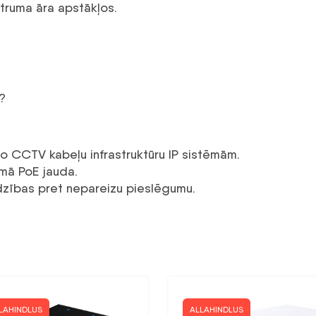
truma āra apstākļos.
?
o CCTV kabeļu infrastruktūru IP sistēmām.
amā PoE jauda.
dzības pret nepareizu pieslēgumu.
LAHINDLUS
ALLAHINDLUS