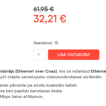
61,95
€
Algne
32,21
€
Praegun
hind
hind
oli:
on:
Saadavus: 15
61,95 €.
32,21 €.
POE
LISA OSTUKORVI
CONVERTER
EOC
TRANSMITTER/LR1002-
idotājs (Ethernet over Coax)
Etherne
, mis on mõeldud
1ET-
ājot stabilu savienojumu videonovērošanas sistēmām.
V3
nas pārraide pa esošu koaksiālo kabeli.
DAHUA
na bez papildu barošanas bloka.
kogus
Mbps lielos attālumos.