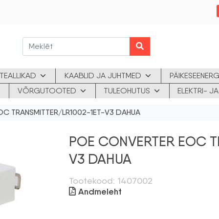
TEALLIKAD
KAABLID JA JUHTMED
PÄIKESEENERG
VÕRGUTOOTED
TULEOHUTUS
ELEKTRI- 
OC TRANSMITTER/LR1002-1ET-V3 DAHUA
POE CONVERTER EOC T
V3 DAHUA
Tootekood: 1407002
Andmeleht