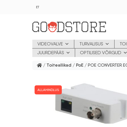
Skip to main content
ET
VIDEOVALVE
TURVALISUS
TOI
JUURDEPÄÄS
OPTILISED VÕRGUD
/
Toiteallikad
/
PoE
/ POE CONVERTER E
ALLAHINDLUS