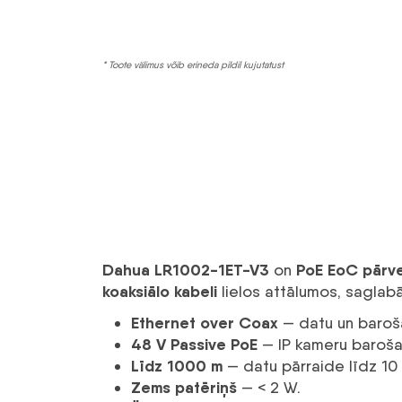
* Toote välimus võib erineda pildil kujutatust
Dahua LR1002-1ET-V3
PoE EoC pārve
on
koaksiālo kabeli
lielos attālumos, saglab
Ethernet over Coax
— datu un baroša
48 V Passive PoE
— IP kameru baroša
Līdz 1000 m
— datu pārraide līdz 10 
Zems patēriņš
— < 2 W.