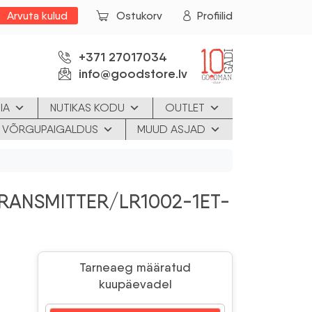
Arvuta kulud
Ostukorv
Profiilid
+371 27017034
info@goodstore.lv
IA
NUTIKAS KODU
OUTLET
JA VÕRGUPAIGALDUS
MUUD ASJAD
RANSMITTER/LR1002-1ET-
Tarneaeg määratud
kuupäevadel