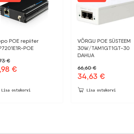
po POE repiiter
VÕRGU POE SÜSTEEM
P7201E1R-POE
30W/TAM1GT1GT-30
DAHUA
,73
€
,98
€
66,60
€
gne
Praegune
34,63
€
d
hind
Algne
Praegune
on:
hind
hind
73 €.
12,98 €.
oli:
on:
Lisa ostukorvi
Lisa ostukorvi
66,60 €.
34,63 €.