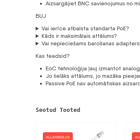
Aizsargājiet BNC savienojumus no mi
BUJ
Vai ierīce atbalsta standarta PoE?
Kāds ir maksimālais attālums?
Vai nepieciešams barošanas adapters
Kas teadsid?
EoC tehnoloģija ļauj izmantot analog
Jo lielāks attālums, jo mazāka pieej
Passive PoE nav automātiskas aizsar
Seotud Tooted
ALLAHINDLUS
AL