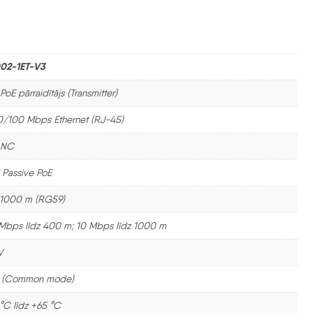
02-1ET-V3
oE pārraidītājs (Transmitter)
10/100 Mbps Ethernet (RJ-45)
BNC
 Passive PoE
 1000 m (RG59)
Mbps līdz 400 m; 10 Mbps līdz 1000 m
W
V (Common mode)
°C līdz +65 °C