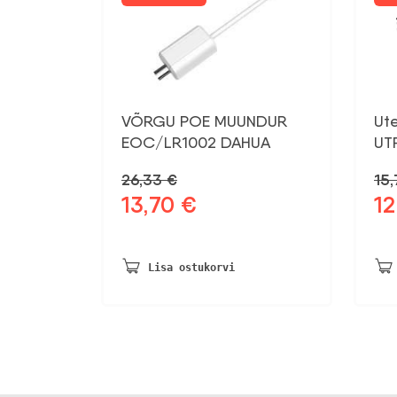
VÕRGU POE MUUNDUR
Ute
EOC/LR1002 DAHUA
UT
26,33
€
15
13,70
€
12
Algne
Praegune
Al
hind
hind
hin
oli:
on:
oli:
26,33 €.
13,70 €.
15,
Lisa ostukorvi