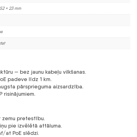
 52 × 23 mm
ua
tat
ktūru — bez jaunu kabeļu vilkšanas.
PoE padeve līdz 1 km.
 augsta pārsprieguma aizsardzība.
 risinājumiem.
ar zemu pretestību.
ņu pie izvēlētā attāluma.
af/at PoE slēdzi.