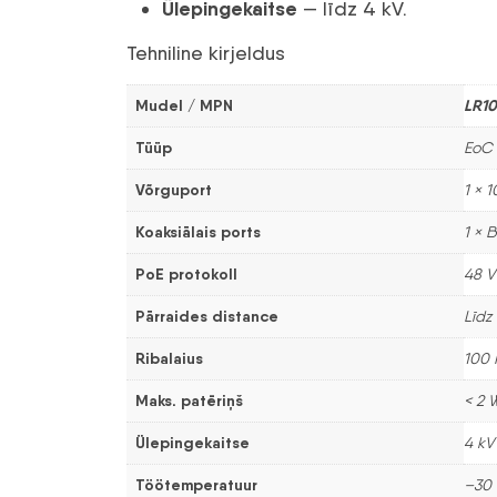
Ülepingekaitse
— līdz 4 kV.
Tehniline kirjeldus
Mudel / MPN
LR10
Tüüp
EoC P
Võrguport
1 × 
Koaksiālais ports
1 × 
PoE protokoll
48 V
Pārraides distance
Līdz
Ribalaius
100 
Maks. patēriņš
< 2 
Ülepingekaitse
4 k
Töötemperatuur
–30 