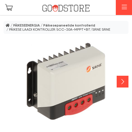
Skip to main content
M
/
PÄIKESEENERGIA
/
Päikesepaneelide kontrollerid
/ PÄIKESE LAADI KONTROLLER SCC-30A-MPPT+BT/SRNE SRNE