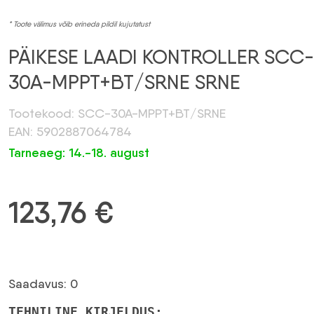
* Toote välimus võib erineda pildil kujutatust
PÄIKESE LAADI KONTROLLER SCC-
30A-MPPT+BT/SRNE SRNE
Tootekood: SCC-30A-MPPT+BT/SRNE
EAN: 5902887064784
Tarneaeg: 14.-18. august
123,76
€
Saadavus: 0
TEHNILINE KIRJELDUS: