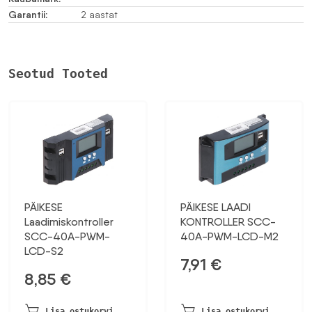
Garantii:
2 aastat
Seotud Tooted
PÄIKESE
PÄIKESE LAADI
Laadimiskontroller
KONTROLLER SCC-
SCC-40A-PWM-
40A-PWM-LCD-M2
LCD-S2
7,91
€
8,85
€
Lisa ostukorvi
Lisa ostukorvi