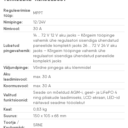
Reguleerimise
MPPT
tüüp:
Nimipinge:
12/24V
Nimivool:
30 A
14 … 72 V 12 V aku jaoks – Kõrgeim tööpinge
vahemik ühe regulaatori sisendiga ühendatud
Lubatud
paneelide komplekti jaoks 26 … 72 V 24 V aku
pingevahemik:
jaoks – Kõrgeim tööpinge vahemik ühe
regulaatori sisendiga ühendatud paneelide
komplekti jaoks
Väljundpinge:
Võrdne pingega aku klemmidel
Aku
max. 30 A
laadimisvool:
Koormusvool:
max. 30 A
Seade on mõeldud AGM-i, geel- ja LiFePO 4
Valitud
ning pliiakude laadimiseks, LCD ekraan, LED-id
funktsioonid:
näitavad seadme tööolekut
Kaal:
0,83 kg
Suurus:
150 x 105 x 68 mm
Tootja /
SRNE
Kaubamärk: