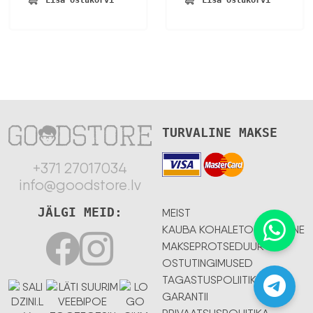
Lisa ostukorvi
Lisa ostukorvi
TURVALINE MAKSE
+371 27017034
info@goodstore.lv
JÄLGI MEID:
MEIST
KAUBA KOHALETOIMETAMINE
MAKSEPROTSEDUUR
OSTUTINGIMUSED
TAGASTUSPOLIITIKA
GARANTII