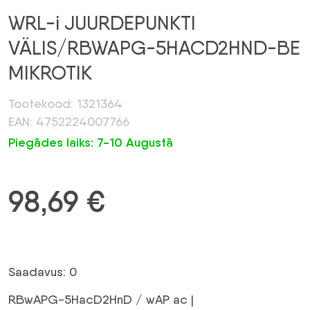
WRL-i JUURDEPUNKTI
VÄLIS/RBWAPG-5HACD2HND-BE
MIKROTIK
Tootekood: 1321364
EAN: 4752224007766
Piegādes laiks: 7-10 Augustā
98,69
€
Saadavus: 0
RBwAPG-5HacD2HnD / wAP ac |