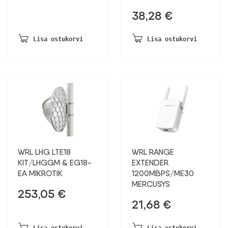
38,28
€
Lisa ostukorvi
Lisa ostukorvi
WRL LHG LTE18
WRL RANGE
KIT/LHGGM & EG18-
EXTENDER
EA MIKROTIK
1200MBPS/ME30
MERCUSYS
253,05
€
21,68
€