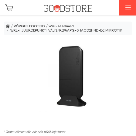
Skip to main content
M
/
VÕRGUSTOOTEID
/
WiFi-seadmed
/ WRL-i JUURDEPUNKTI VÄLIS/RBWAPG-5HACD2HND-BE MIKROTIK
* Toote välimus võib erineda pildil kujutatust