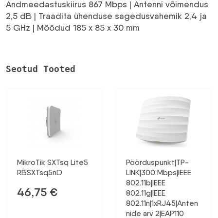
Andmeedastuskiirus 867 Mbps | Antenni võimendus
2,5 dB | Traadita ühenduse sagedusvahemik 2,4 ja
5 GHz | Mõõdud 185 x 85 x 30 mm
Seotud Tooted
MikroTik SXTsq Lite5
Pöörduspunkt|TP-
RBSXTsq5nD
LINK|300 Mbps|IEEE
802.11b|IEEE
46,75
€
802.11g|IEEE
802.11n|1xRJ45|Anten
nide arv 2|EAP110