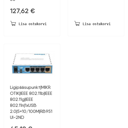
127,62
€
Lisa ostukorvi
Lisa ostukorvi
Ligipääsupunkt|MIKR
OTIK|IEEE 802.11b|IEEE
802.11g|IEEE
802.11n|1xUSB
2.0|5×10/100M|RB951
UI-2ND