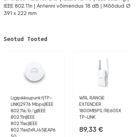
IEEE 802.11n | Antenni võimendus 18 dB | Mõõdud Ø
391 x 222 mm
Seotud Tooted
Ligipääsupunkt|TP-
WRL RANGE
LINK|2976 Mbps|IEEE
EXTENDER
802.11a/b/g|IEEE
1800MBPS/RE605X
802.11n|IEEE
TP-LINK
802.11ac|IEEE
89,33
€
802.11ax|1xRJ45|EAP6
50