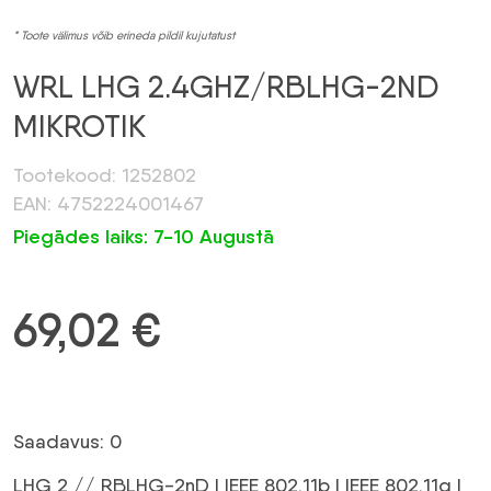
* Toote välimus võib erineda pildil kujutatust
WRL LHG 2.4GHZ/RBLHG-2ND
MIKROTIK
Tootekood: 1252802
EAN: 4752224001467
Piegādes laiks: 7-10 Augustā
69,02
€
Saadavus: 0
LHG 2 // RBLHG-2nD | IEEE 802.11b | IEEE 802.11g |