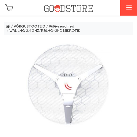
Skip to main content
M
/
VÕRGUSTOOTEID
/
WiFi-seadmed
/ WRL LHG 2.4GHZ/RBLHG-2ND MIKROTIK