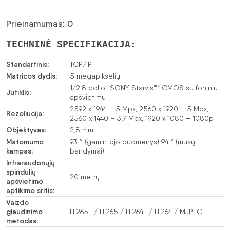
Prieinamumas: 0
TECHNINĖ SPECIFIKACIJA:
Standartinis:
TCP/IP
Matricos dydis:
5 megapikselių
1/2,8 colio „SONY Starvis™“ CMOS su foniniu
Jutiklis:
apšvietimu
2592 x 1944 – 5 Mpx, 2560 x 1920 – 5 Mpx,
Rezoliucija:
2560 x 1440 – 3,7 Mpx, 1920 x 1080 – 1080p
Objektyvas:
2,8 mm
Matomumo
93 ° (gamintojo duomenys) 94 ° (mūsų
kampas:
bandymai)
Infraraudonųjų
spindulių
20 metrų
apšvietimo
aptikimo sritis:
Vaizdo
glaudinimo
H.265+ / H.265 / H.264+ / H.264 / MJPEG
metodas: