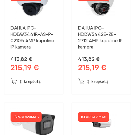
DAHUA IPC-
DAHUA IPC-
HDBW3441R-AS-P-
HDBW5442E-ZE-
0210B 4MP kupolinė
2712 4MP kupolinė IP
IP kamera
kamera
413,82
€
413,82
€
215,19
€
215,19
€
Pradinė
Dabartinė
Pradinė
Dabartinė
kaina
kaina:
kaina
kaina:
buvo:
215,19 €.
buvo:
215,19 €.
Į krepšelį
Į krepšelį
413,82 €.
413,82 €.
IŠPARDAVIMAS
IŠPARDAVIMAS