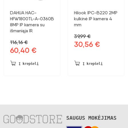
DAHUA HAC-
Hilook IPC-B220 2MP
HFW1800TL-A-0360B
kulkinė IP kamera 4
8MP IP kamera su
mm
išmaniąja IR
39,99
€
116,16
€
30,56
€
Pradinė
Dabartinė
60,40
€
Pradinė
Dabartinė
kaina
kaina:
kaina
kaina:
buvo:
30,56 €.
buvo:
60,40 €.
39,99 €.
Į krepšelį
Į krepšelį
116,16 €.
SAUGUS MOKĖJIMAS