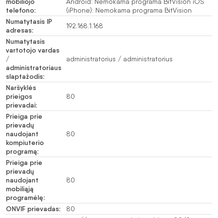
mobiliojo
Android: Nemokama programa BitVision iOS
telefono:
(iPhone): Nemokama programa BitVision
Numatytasis IP
192.168.1.168
adresas:
Numatytasis
vartotojo vardas
/
administratorius / administratorius
administratoriaus
slaptažodis:
Naršyklės
prieigos
80
prievadai:
Prieiga prie
prievadų
naudojant
80
kompiuterio
programą:
Prieiga prie
prievadų
naudojant
80
mobiliąją
programėlę:
ONVIF prievadas:
80