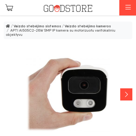
Pereiti prie pagrindinio turinio
M
/
Vaizdo stebėjimo sistemos
/
Vaizdo stebėjimo kameros
/ APTI AI505C2-28W 5MP IP kamera su motorizuotu varifokaliniu
objektyvu