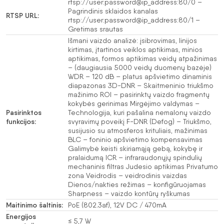
rtsp://user:password@ip_address:80/0 –
Pagrindinis sklaidos kanalas
RTSP URL:
rtsp://user:password@ip_address:80/1 –
Gretimas srautas
Išmani vaizdo analizė: įsibrovimas, linijos
kirtimas, įtartinos veiklos aptikimas, minios
aptikimas, formos aptikimas veidų atpažinimas
– (daugiausia 5000 veidų duomenų bazėje)
WDR – 120 dB – platus apšvietimo dinaminis
diapazonas 3D-DNR – Skaitmeninio triukšmo
mažinimo ROI – pasirinktų vaizdo fragmentų
kokybės gerinimas Mirgėjimo valdymas –
Pasirinktos
Technologija, kuri pašalina nemalonų vaizdo
funkcijos:
svyravimų poveikį F-DNR (Defog) – Triukšmo,
susijusio su atmosferos krituliais, mažinimas
BLC – foninio apšvietimo kompensavimas
Galimybė keisti skiriamąją gebą, kokybę ir
pralaidumą ICR – infraraudonųjų spindulių
mechaninis filtras Judesio aptikimas Privatumo
zona Veidrodis – veidrodinis vaizdas
Dienos/nakties režimas – konfigūruojamas
Sharpness – vaizdo kontūrų ryškumas
Maitinimo šaltinis:
PoE (802.3af), 12V DC / 470mA
Energijos
≤ 5,7 W