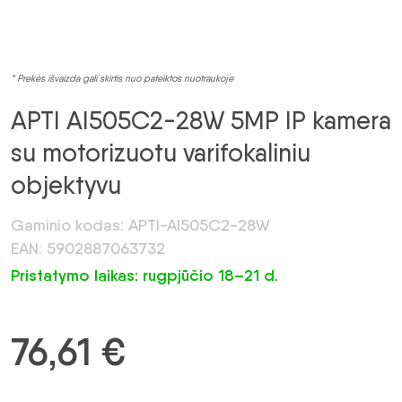
* Prekės išvaizda gali skirtis nuo pateiktos nuotraukoje
APTI AI505C2-28W 5MP IP kamera
su motorizuotu varifokaliniu
objektyvu
Gaminio kodas: APTI-AI505C2-28W
EAN: 5902887063732
Pristatymo laikas: rugpjūčio 18–21 d.
76,61
€