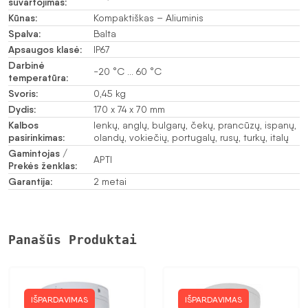
suvartojimas:
Kūnas:
Kompaktiškas – Aliuminis
Spalva:
Balta
Apsaugos klasė:
IP67
Darbinė
-20 °C … 60 °C
temperatūra:
Svoris:
0,45 kg
Dydis:
170 x 74 x 70 mm
Kalbos
lenkų, anglų, bulgarų, čekų, prancūzų, ispanų,
pasirinkimas:
olandų, vokiečių, portugalų, rusų, turkų, italų
Gamintojas /
APTI
Prekės ženklas:
Garantija:
2 metai
Panašūs Produktai
IŠPARDAVIMAS
IŠPARDAVIMAS