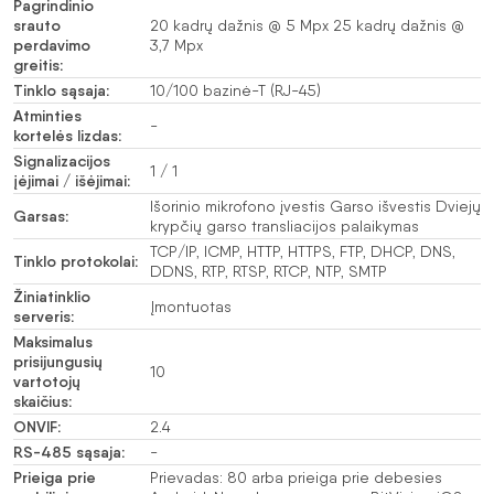
Pagrindinio
srauto
20 kadrų dažnis @ 5 Mpx 25 kadrų dažnis @
perdavimo
3,7 Mpx
greitis:
Tinklo sąsaja:
10/100 bazinė-T (RJ-45)
Atminties
-
kortelės lizdas:
Signalizacijos
1 / 1
įėjimai / išėjimai:
Išorinio mikrofono įvestis Garso išvestis Dviejų
Garsas:
krypčių garso transliacijos palaikymas
TCP/IP, ICMP, HTTP, HTTPS, FTP, DHCP, DNS,
Tinklo protokolai:
DDNS, RTP, RTSP, RTCP, NTP, SMTP
Žiniatinklio
Įmontuotas
serveris:
Maksimalus
prisijungusių
10
vartotojų
skaičius:
ONVIF:
2.4
RS-485 sąsaja:
-
Prieiga prie
Prievadas: 80 arba prieiga prie debesies