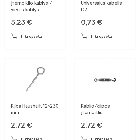
Įtempiklio kablys /
Universalus kabelis
virvės kablys
D7
5,23
€
0,73
€
Į krepšelį
Į krepšelį
Kilpa Haushalt, 12×230
Kablio/kilpos
mm
įtempiklis
2,72
€
2,72
€
Į krepšelį
Į krepšelį