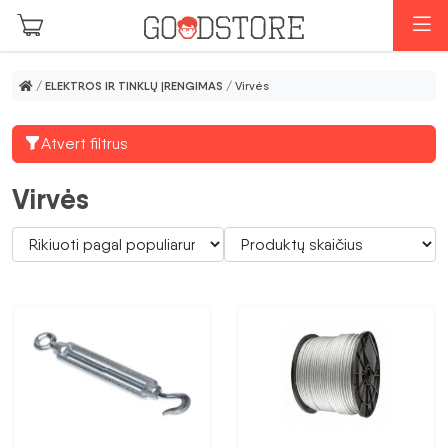
Pereiti prie pagrindinio turinio
M
/
ELEKTROS IR TINKLŲ ĮRENGIMAS
/ Virvės
Atvert filtrus
Virvės