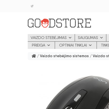
Pereiti prie pagrindinio turinio
LT
VAIZDO STEBĖJIMAS
SAUGUMAS
PRIEIGA
OPTINIAI TINKLAI
TIN
/
Vaizdo stebėjimo sistemos
/
Vaizdo s