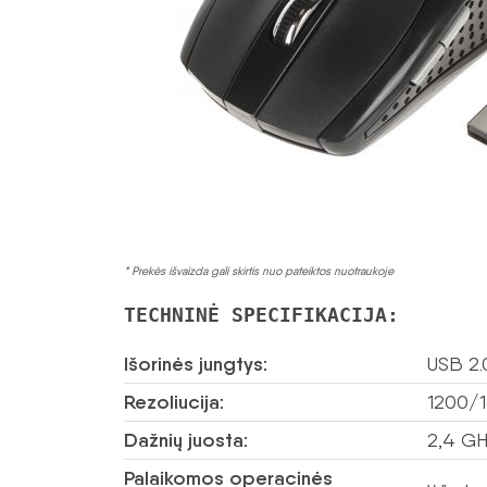
* Prekės išvaizda gali skirtis nuo pateiktos nuotraukoje
TECHNINĖ SPECIFIKACIJA:
Išorinės jungtys:
USB 2.
Rezoliucija:
1200/1
Dažnių juosta:
2,4 G
Palaikomos operacinės