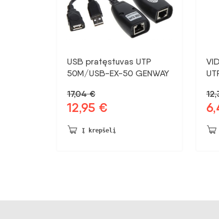
USB pratęstuvas UTP
VI
50M/USB-EX-50 GENWAY
UT
17,04
€
12
12,95
€
6
Pradinė
Dabartinė
Pra
kaina
kaina:
kai
buvo:
12,95 €.
bu
Į krepšelį
17,04 €.
12,