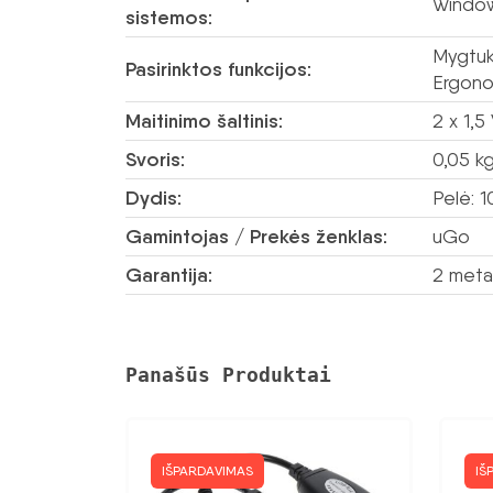
Window
sistemos:
Mygtukų
Pasirinktos funkcijos:
Ergono
Maitinimo šaltinis:
2 x 1,
Svoris:
0,05 k
Dydis:
Pelė: 1
Gamintojas / Prekės ženklas:
uGo
Garantija:
2 meta
Panašūs Produktai
IŠPARDAVIMAS
IŠ