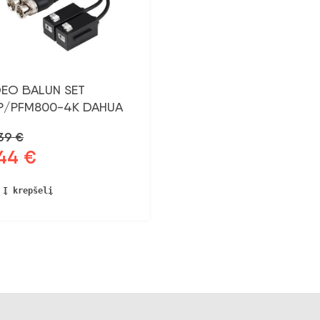
DEO BALUN SET
P/PFM800-4K DAHUA
,39
€
,44
€
dinė
Dabartinė
na
kaina:
vo:
6,44 €.
Į krepšelį
39 €.