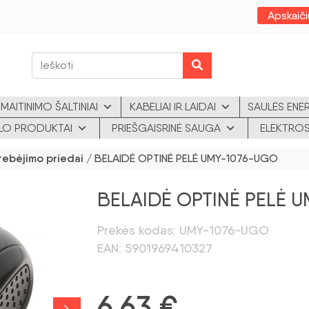
Apskaiči
MAITINIMO ŠALTINIAI
KABELIAI IR LAIDAI
SAULĖS ENE
KLO PRODUKTAI
PRIEŠGAISRINĖ SAUGA
ELEKTROS
tebėjimo priedai
/ BELAIDĖ OPTINĖ PELĖ UMY-1076-UGO
BELAIDĖ OPTINĖ PELĖ 
Prekės kodas: UMY-1076-UGO
EAN: 5901969410327
6,63
€