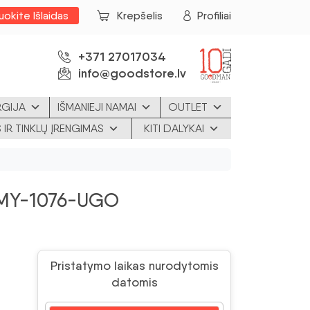
uokite Išlaidas
Krepšelis
Profiliai
+371 27017034
info@goodstore.lv
RGIJA
IŠMANIEJI NAMAI
OUTLET
 IR TINKLŲ ĮRENGIMAS
KITI DALYKAI
UMY-1076-UGO
Pristatymo laikas nurodytomis
datomis