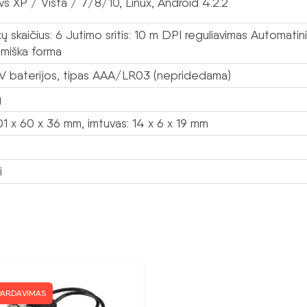
s XP / Vista / 7/8/10, Linux, Android 4.2.2
 skaičius: 6 Jutimo sritis: 10 m DPI reguliavimas Automatin
miška forma
5 V baterijos, tipas AAA/LR03 (nepridedama)
g
01 x 60 x 36 mm, imtuvas: 14 x 6 x 19 mm
i
PARDAVIMAS