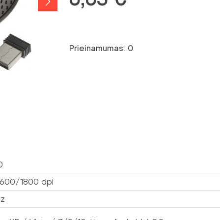
Prieinamumas: 0
0
600/1800 dpi
Hz