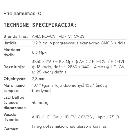
Prieinamumas: 0
TECHNINĖ SPECIFIKACIJA:
Standartinis:
AHD, HD-CVI, HD-TVI, CVBS
Jutiklis:
1/2,8 colio progresyvaus skenavimo CMOS jutiklis
Matricos
8,3 Mpx
dydis:
3840 x 2160 – 8,3 Mpx @ AHD / HD-CVI / HD-TVI
Rezoliucija:
@ 15 kadrų dažnis, 2560 x 1440 – 4 Mpx @ HD-CVI
@ 25 kadrų dažnis
Objektyvas:
2,8 mm
Matomumo
107 ° (gamintojo duomenys) 102 ° (mūsų
kampas:
bandymai)
LED baltos
šviesos
40 metrų
diapazonas:
Vaizdo
AHD / HD-CVI / HD-TVI / CVBS , 1 Vpp / 75 Ω
išvestis:
Integruotas mikrofonas Garso atkūrimas
Garsas: