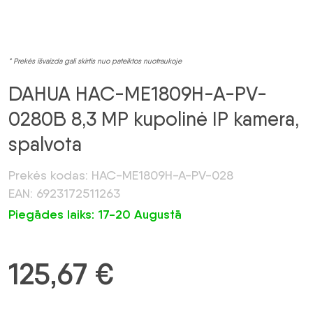
* Prekės išvaizda gali skirtis nuo pateiktos nuotraukoje
DAHUA HAC-ME1809H-A-PV-
0280B 8,3 MP kupolinė IP kamera,
spalvota
Prekės kodas: HAC-ME1809H-A-PV-028
EAN: 6923172511263
Piegādes laiks: 17-20 Augustā
125,67
€