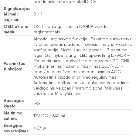
bendraašiu kabeliu – Tik HD-CVI
Signalizacijos
įėjimai /
0 / 1
išėjimai:
OSD ekrano
OSD meniu galimas su DAHUA vaizdo
meniu:
registratoriais
Aktyvioji atgrasymo funkcija : Pakaitomis mirksintys
šviesos diodai: raudona ir šviesiai mėlyna - dažnio
konfigūracija, Signalizacijos garsas – 3 garsumo
lygiai Galimybė išjungti LED apšvietimą D-WDR –
Platus dinaminis apšvietimo diapazonas 2D-DNR
Pasirinktos
– Skaitmeninis triukšmo mažinimas BLC/HLC –
funkcijos:
fono / stiprios šviesos kompensavimas AGC –
Automatinis vaizdo stiprinimo reguliavimas
Automatinis baltos spalvos balansas Veidrodis –
veidrodinis vaizdas Privatumo zona Ryškumas –
vaizdo kontūrų ryškumas
Apsaugos
IP67
klasė:
Maitinimo
12V DC / 640mA
šaltinis:
Energijos
≤ 7,7 W
suvartojimas: