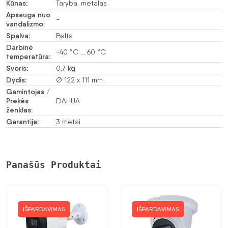
Kūnas:
Taryba, metalas
Apsauga nuo
-
vandalizmo:
Spalva:
Balta
Darbinė
-40 °C … 60 °C
temperatūra:
Svoris:
0,7 kg
Dydis:
Ø 122 x 111 mm
Gamintojas /
Prekės
DAHUA
ženklas:
Garantija:
3 metai
Panašūs Produktai
IŠPARDAVIMAS
IŠPARDAVIMAS