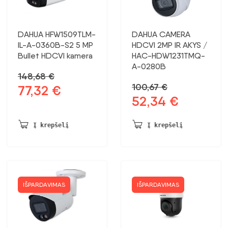
DAHUA HFW1509TLM-
DAHUA CAMERA
IL-A-0360B-S2 5 MP
HDCVI 2MP IR AKYS /
Bullet HDCVI kamera
HAC-HDW1231TMQ-
A-0280B
148,68
€
100,67
€
77,32
€
Pradinė
Dabartinė
52,34
€
Pradinė
Dabartinė
kaina
kaina:
kaina
kaina:
buvo:
77,32 €.
buvo:
52,34 €.
148,68 €.
Į krepšelį
Į krepšelį
100,67 €.
IŠPARDAVIMAS
IŠPARDAVIMAS