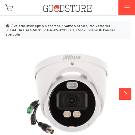
Pereiti prie pagrindinio turinio
M
/
Vaizdo stebėjimo sistemos
/
Vaizdo stebėjimo kameros
/ DAHUA HAC-ME1809H-A-PV-0280B 8,3 MP kupolinė IP kamera,
spalvota