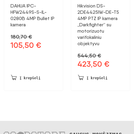
DAHUA IPC-
Hikvision DS-
HFW2449S-S-IL-
2DE4425IW-DE-T5
0280B 4MP Bullet IP
4MP PTZ IP kamera
kamera
„Darkfighter“ su
motorizuotu
180,70
€
varifokaliniu
105,50
€
objektyvu
Pradinė
Dabartinė
kaina
kaina:
544,50
€
buvo:
105,50 €.
423,50
€
Pradinė
Dabartinė
180,70 €.
kaina
kaina:
buvo:
423,50 €.
Į krepšelį
Į krepšelį
544,50 €.