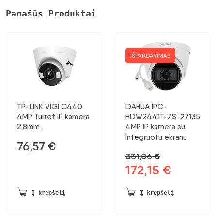
Panašūs Produktai
IŠPARDAVIMAS
TP-LINK VIGI C440
DAHUA IPC-
4MP Turret IP kamera
HDW2441T-ZS-27135
2.8mm
4MP IP kamera su
integruotu ekranu
76,57
€
331,06
€
172,15
€
Pradinė
Dabartinė
kaina
kaina:
buvo:
172,15 €.
Į krepšelį
Į krepšelį
331,06 €.