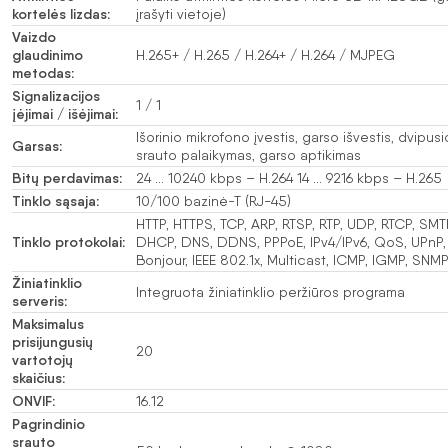
kortelės lizdas:
įrašyti vietoje)
Vaizdo
glaudinimo
H.265+ / H.265 / H.264+ / H.264 / MJPEG
metodas:
Signalizacijos
1 / 1
įėjimai / išėjimai:
Išorinio mikrofono įvestis, garso išvestis, dvipus
Garsas:
srauto palaikymas, garso aptikimas
Bitų perdavimas:
24 … 10240 kbps – H.264 14 … 9216 kbps – H.265
Tinklo sąsaja:
10/100 bazinė-T (RJ-45)
HTTP, HTTPS, TCP, ARP, RTSP, RTP, UDP, RTCP, SMTP
Tinklo protokolai:
DHCP, DNS, DDNS, PPPoE, IPv4/IPv6, QoS, UPnP,
Bonjour, IEEE 802.1x, Multicast, ICMP, IGMP, SNM
Žiniatinklio
Integruota žiniatinklio peržiūros programa
serveris:
Maksimalus
prisijungusių
20
vartotojų
skaičius:
ONVIF:
16.12
Pagrindinio
srauto