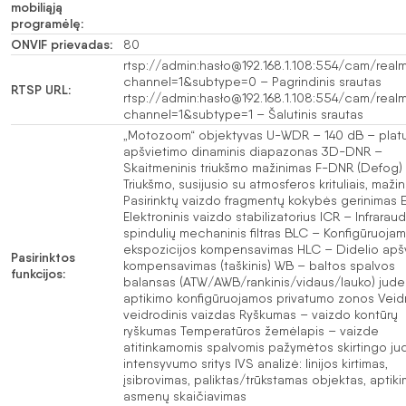
mobiliąją
programėlę:
ONVIF prievadas:
80
rtsp://admin:hasło@192.168.1.108:554/cam/real
channel=1&subtype=0 – Pagrindinis srautas
RTSP URL:
rtsp://admin:hasło@192.168.1.108:554/cam/real
channel=1&subtype=1 – Šalutinis srautas
„Motozoom“ objektyvas U-WDR – 140 dB – plat
apšvietimo dinaminis diapazonas 3D-DNR –
Skaitmeninis triukšmo mažinimas F-DNR (Defog)
Triukšmo, susijusio su atmosferos krituliais, maži
Pasirinktų vaizdo fragmentų kokybės gerinimas E
Elektroninis vaizdo stabilizatorius ICR – Infrarau
spindulių mechaninis filtras BLC – Konfigūruoja
ekspozicijos kompensavimas HLC – Didelio apš
Pasirinktos
kompensavimas (taškinis) WB – baltos spalvos
funkcijos:
balansas (ATW/AWB/rankinis/vidaus/lauko) jude
aptikimo konfigūruojamos privatumo zonos Veid
veidrodinis vaizdas Ryškumas – vaizdo kontūrų
ryškumas Temperatūros žemėlapis – vaizde
atitinkamomis spalvomis pažymėtos skirtingo ju
intensyvumo sritys IVS analizė: linijos kirtimas,
įsibrovimas, paliktas/trūkstamas objektas, aptiki
asmenų skaičiavimas