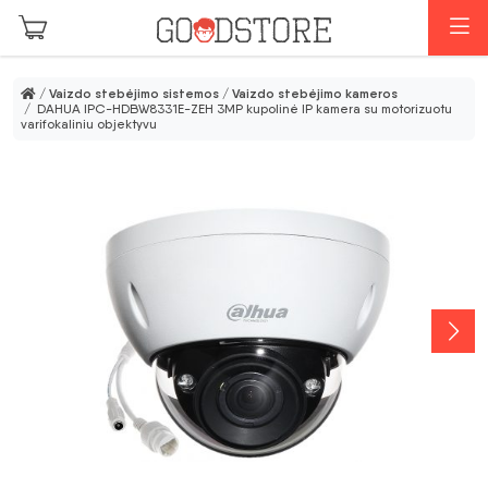
Pereiti prie pagrindinio turinio
M
/
Vaizdo stebėjimo sistemos
/
Vaizdo stebėjimo kameros
/ DAHUA IPC-HDBW8331E-ZEH 3MP kupolinė IP kamera su motorizuotu
varifokaliniu objektyvu