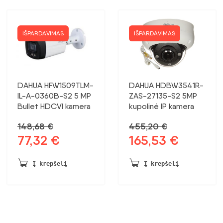
IŠPARDAVIMAS
IŠPARDAVIMAS
DAHUA HFW1509TLM-
DAHUA HDBW3541R-
IL-A-0360B-S2 5 MP
ZAS-27135-S2 5MP
Bullet HDCVI kamera
kupolinė IP kamera
148,68
€
455,20
€
77,32
€
165,53
€
Pradinė
Dabartinė
Pradinė
Dabartinė
kaina
kaina:
kaina
kaina:
buvo:
77,32 €.
buvo:
165,53 €.
Į krepšelį
Į krepšelį
148,68 €.
455,20 €.