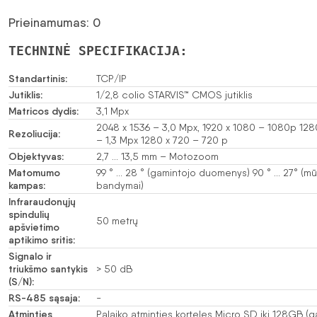
Prieinamumas: 0
TECHNINĖ SPECIFIKACIJA:
Standartinis:
TCP/IP
Jutiklis:
1/2,8 colio STARVIS™ CMOS jutiklis
Matricos dydis:
3,1 Mpx
2048 x 1536 – 3,0 Mpx, 1920 x 1080 – 1080p 128
Rezoliucija:
– 1,3 Mpx 1280 x 720 – 720 p
Objektyvas:
2,7 … 13,5 mm – Motozoom
Matomumo
99 ° … 28 ° (gamintojo duomenys) 90 ° … 27° (m
kampas:
bandymai)
Infraraudonųjų
spindulių
50 metrų
apšvietimo
aptikimo sritis:
Signalo ir
triukšmo santykis
> 50 dB
(S/N):
RS-485 sąsaja:
-
Atminties
Palaiko atminties korteles Micro SD iki 128GB (g