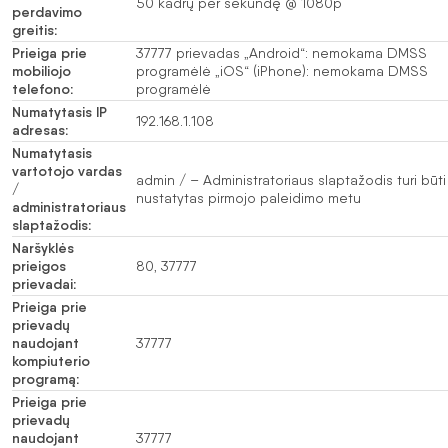
50 kadrų per sekundę @ 1080p
perdavimo
greitis:
Prieiga prie
37777 prievadas „Android“: nemokama DMSS
mobiliojo
programėlė „iOS“ (iPhone): nemokama DMSS
telefono:
programėlė
Numatytasis IP
192.168.1.108
adresas:
Numatytasis
vartotojo vardas
admin / – Administratoriaus slaptažodis turi būti
/
nustatytas pirmojo paleidimo metu
administratoriaus
slaptažodis:
Naršyklės
prieigos
80, 37777
prievadai:
Prieiga prie
prievadų
naudojant
37777
kompiuterio
programą:
Prieiga prie
prievadų
naudojant
37777