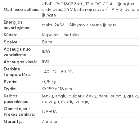
ePoE , PoE (802.3at) , 12 V DC / 2 A – Įjungtas
Maitinimo šaltinis:
šildytuvas, 24 V kintamoji srovė / 1 A – Šildymo 
įjungta
Energijos
maks. 24 W – Šildymo sistema įjungta
suvartojimas:
Kūnas:
Kupolas – metalas
Spalva:
Balta
Apsauga nuo
IK10
vandalizmo:
Apsaugos klasė:
IP67
Darbinė
-40 °C … 60 °C
temperatūra:
Svoris:
0,95 kg
Dydis:
Ø 159 x 118 mm
Kalbos
lenkų, anglų, bulgarų, čekų, danų, suomių, graikų
pasirinkimas:
norvegų, švedų, vengrų
Gamintojas /
DAHUA
Prekės ženklas:
Garantija:
3 metai