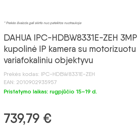
* Prekės išvaizda gali skirtis nuo pateiktos nuotraukoje
DAHUA IPC-HDBW8331E-ZEH 3MP
kupolinė IP kamera su motorizuotu
variafokaliniu objektyvu
Prekės kodas: IPC-HDBW8331E-ZEH
EAN: 2010902935957
Pristatymo laikas: rugpjūčio 15–19 d.
739,79
€