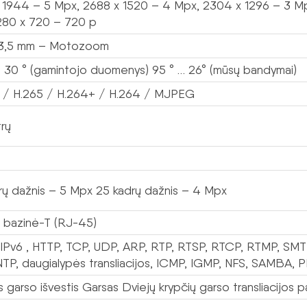
 1944 – 5 Mpx, 2688 x 1520 – 4 Mpx, 2304 x 1296 – 3 Mpx
280 x 720 – 720 p
13,5 mm – Motozoom
… 30 ° (gamintojo duomenys) 95 ° … 26° (mūsų bandymai)
 / H.265 / H.264+ / H.264 / MJPEG
rų
rų dažnis – 5 Mpx 25 kadrų dažnis – 4 Mpx
 bazinė-T (RJ-45)
 IPv6 , HTTP, TCP, UDP, ARP, RTP, RTSP, RTCP, RTMP, SM
NTP, daugialypės transliacijos, ICMP, IGMP, NFS, SAMBA,
s garso išvestis Garsas Dviejų krypčių garso transliacijos 