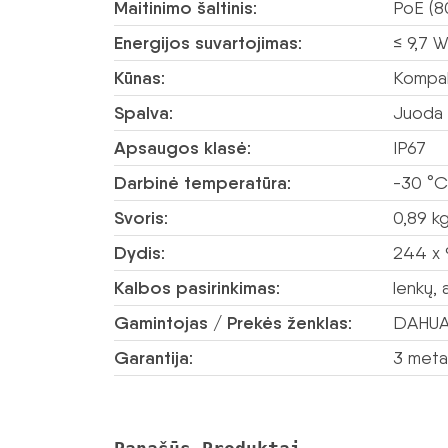
Maitinimo šaltinis:
PoE (8
Energijos suvartojimas:
≤ 9,7 
Kūnas:
Kompakt
Spalva:
Juoda
Apsaugos klasė:
IP67
Darbinė temperatūra:
-30 °C
Svoris:
0,89 k
Dydis:
244 x 
Kalbos pasirinkimas:
lenkų, 
Gamintojas / Prekės ženklas:
DAHU
Garantija:
3 meta