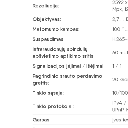
2592 x
Rezoliucija:
Mpx, 1
Objektyvas:
2,7 … 
Matomumo kampas:
100 ° 
Suspaudimas:
H.265+
Infraraudonųjų spindulių
60 met
apšvietimo aptikimo sritis:
Signalizacijos įėjimai / išėjimai:
1 / 1
Pagrindinio srauto perdavimo
20 kad
greitis:
Tinklo sąsaja:
10/100
IPv4 /
Tinklo protokolai:
UPnP, 
Garsas:
Įvestie