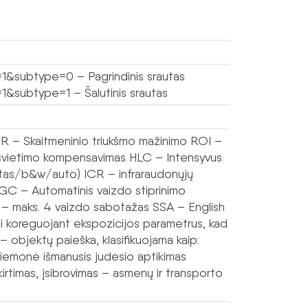
1&subtype=0 – Pagrindinis srautas
1&subtype=1 – Šalutinis srautas
 – Skaitmeninio triukšmo mažinimo ROI –
pšvietimo kompensavimas HLC – Intensyvus
otas/b&w/auto) ICR – infraraudonųjų
AGC – Automatinis vaizdo stiprinimo
 – maks. 4 vaizdo sabotažas SSA – English
 koreguojant ekspozicijos parametrus, kad
 objektų paieška, klasifikuojama kaip:
iemonė išmanusis judesio aptikimas
 kirtimas, įsibrovimas – asmenų ir transporto