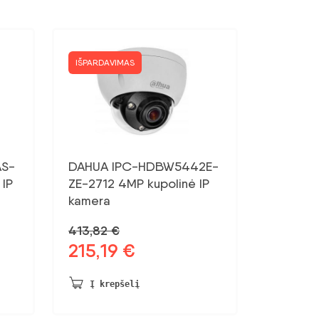
IŠPARDAVIMAS
S-
DAHUA IPC-HDBW5442E-
 IP
ZE-2712 4MP kupolinė IP
kamera
413,82
€
215,19
€
Pradinė
Dabartinė
kaina
kaina:
buvo:
215,19 €.
Į krepšelį
413,82 €.