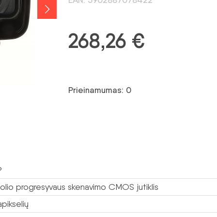
268,26
€
Prieinamumas: 0
P
colio progresyvaus skenavimo CMOS jutiklis
pikselių