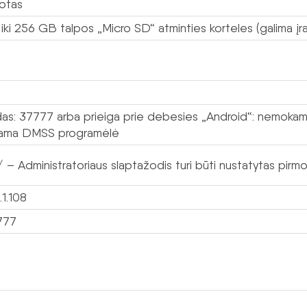
otas
 iki 256 GB talpos „Micro SD“ atminties korteles (galima įra
das: 37777 arba prieiga prie debesies „Android“: nemoka
ama DMSS programėlė
 – Administratoriaus slaptažodis turi būti nustatytas pir
.1.108
777