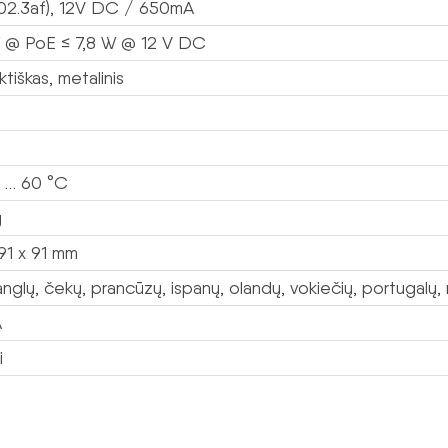
02.3af), 12V DC / 650mA
W @ PoE ≤ 7,8 W @ 12 V DC
iškas, metalinis
 … 60 °C
g
91 x 91 mm
anglų, čekų, prancūzų, ispanų, olandų, vokiečių, portugalų, r
A
i