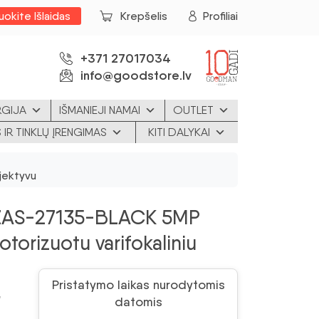
uokite Išlaidas
Krepšelis
Profiliai
+371 27017034
info@goodstore.lv
RGIJA
IŠMANIEJI NAMAI
OUTLET
 IR TINKLŲ ĮRENGIMAS
KITI DALYKAI
jektyvu
ZAS-27135-BLACK 5MP
torizuotu varifokaliniu
Pristatymo laikas nurodytomis
7
datomis