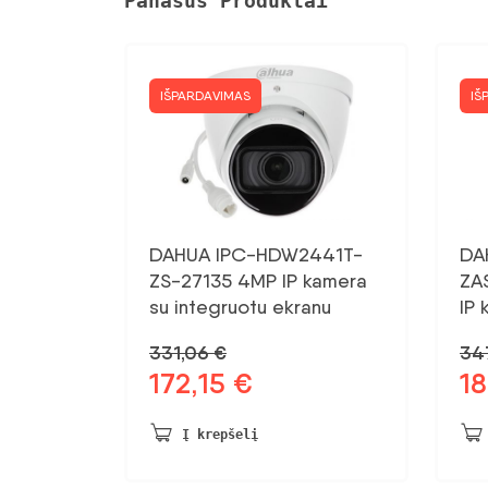
Panašūs Produktai
IŠPARDAVIMAS
IŠ
DAHUA IPC-HDW2441T-
DA
ZS-27135 4MP IP kamera
ZA
su integruotu ekranu
IP 
331,06
€
34
172,15
€
1
Pradinė
Dabartinė
Pra
kaina
kaina:
kai
buvo:
172,15 €.
bu
Į krepšelį
331,06 €.
347