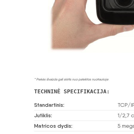
* Prekės išvaizda gali skirtis nuo pateiktos nuotraukoje
TECHNINĖ SPECIFIKACIJA:
Standartinis:
TCP/I
Jutiklis:
1/2,7 
Matricos dydis:
5 mega