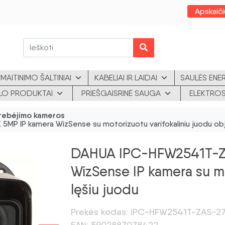
Apskaiči
MAITINIMO ŠALTINIAI
KABELIAI IR LAIDAI
SAULĖS ENE
KLO PRODUKTAI
PRIEŠGAISRINĖ SAUGA
ELEKTROS
tebėjimo kameros
 IP kamera WizSense su motorizuotu varifokaliniu juodu ob
DAHUA IPC-HFW2541T-
WizSense IP kamera su mo
lęšiu juodu
Prekės kodas: IPC-HFW2541T-ZAS-2
EAN: 5902887078422