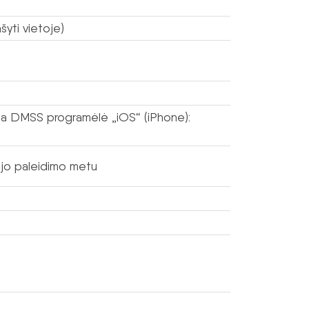
šyti vietoje)
ma DMSS programėlė „iOS“ (iPhone):
mojo paleidimo metu