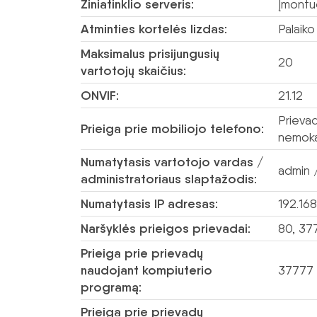
Žiniatinklio serveris:
Įmontu
Atminties kortelės lizdas:
Palaiko
Maksimalus prisijungusių
20
vartotojų skaičius:
ONVIF:
21.12
Prieva
Prieiga prie mobiliojo telefono:
nemok
Numatytasis vartotojo vardas /
admin /
administratoriaus slaptažodis:
Numatytasis IP adresas:
192.168
Naršyklės prieigos prievadai:
80, 37
Prieiga prie prievadų
naudojant kompiuterio
37777
programą:
Prieiga prie prievadų