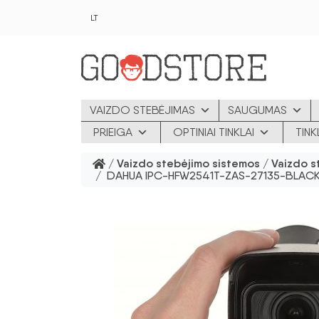
Pereiti prie pagrindinio turinio
LT
VAIZDO STEBĖJIMAS
SAUGUMAS
PRIEIGA
OPTINIAI TINKLAI
TIN
/
Vaizdo stebėjimo sistemos
/
Vaizdo s
/ DAHUA IPC-HFW2541T-ZAS-27135-BLACK 5MP