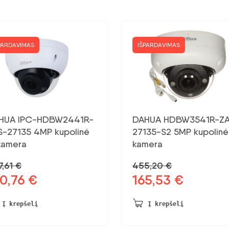
PARDAVIMAS
IŠPARDAVIMAS
HUA IPC-HDBW2441R-
DAHUA HDBW3541R-ZA
S-27135 4MP kupolinė
27135-S2 5MP kupolinė
kamera
kamera
7,61
€
455,20
€
80,76
€
165,53
€
dinė
Dabartinė
Pradinė
Dabartinė
na
kaina:
kaina
kaina:
vo:
180,76 €.
buvo:
165,53 €.
Į krepšelį
Į krepšelį
,61 €.
455,20 €.