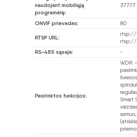
naudojant mobiliąją
37777
programėlę:
ONVIF prievadas:
80
rtsp:/
RTSP URL:
rtsp:/
RS-485 sąsaja:
-
WDR – 
pasiri
švieso
spindul
reguli
Pasirinktos funkcijos:
Smart 
vaizdas
asmuo,
(atskir
priemon