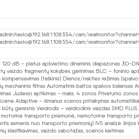
/admin:hasło@192.168.1.108:554/cam/realmonitor?channel=
/admin:hasło@192.168.1.108:554/cam/realmonitor?channel=
120 dB – platus apšvietimo dinaminis diapazonas 3D-DNR
nktų vaizdo fragmentų kokybės gerinimas BLC – foninio a
s kompensavimas (taškinis) Dienos/nakties režimas (spalv
ių mechaninis filtras Automatinis baltos spalvos balansas 
avimas Judesio aptikimas – maks. 4 zonos Privatumo zonos
Scene Adaptive – išmanus scenos pritaikymas automatiškai
 būtų geresnis Veidrodis – veidrodinis vaizdas SMD PLUS –
 motorinė transporto priemonė, nemotorinė transporto pr
iantis asmenis nuo transporto priemonių) IVS analizė: linijos
ių klasifikavimas, vaizdo sabotažas, scenos keitimas