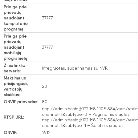
Prieiga prie
prievadų
naudojant
37777
kompiuterio
programą:
Prieiga prie
prievadų
naudojant
37777
mobiliąją
programėlę:
Žiniatinklio
Integruotas, suderinamas su NVR
serveris:
Maksimalus
prisijungusių
20
vartotojų
skaičius:
ONVIF prievadas:
80
rtsp://admin:hasło@192.168.1.108:554/cam/real
channel=1&subtype=0 – Pagrindinis srautas
RTSP URL:
rtsp://admin:hasło@192.168.1.108:554/cam/real
channel=1&subtype=1 – Šalutinis srautas
ONVIF:
16.12