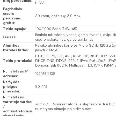
Bitų perdavimas:
H.265
Pagrindinio
srauto
50 kadrų dažnis @ 3,0 Mpx
perdavimo
greitis:
Tinklo sąsaja:
100/1000 Base-T (RJ-45)
Išorinio mikrofono įvestis, garso išvestis, dvipus
Garsas:
srauto palaikymas, garso aptikimas
Atminties
Palaiko atminties korteles Micro SD iki 128GB (g
kortelės lizdas:
įrašyti vietoje)
HTTP, HTTPS, TCP, ARP, RTSP, RTP, RTCP, UDP, SMTP
Tinklo protokolai:
DHCP, DNS, DDNS, PPPoE, IPv4/IPv6 , QoS, UPnP,
Bonjour, IEEE 802.1x, Multicast, TLS, ICMP, IGMP,
Numatytasis IP
192.168.1.108
adresas:
Naršyklės
prieigos
80, 443
prievadai:
Numatytasis
vartotojo vardas
admin / – Administratoriaus slaptažodis turi būti
/
nustatytas pirmojo paleidimo metu
administratoriaus
slaptažodis: