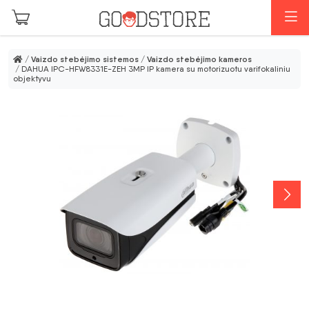
Pereiti prie pagrindinio turinio
M
/
Vaizdo stebėjimo sistemos
/
Vaizdo stebėjimo kameros
/ DAHUA IPC-HFW8331E-ZEH 3MP IP kamera su motorizuotu varifokaliniu
objektyvu