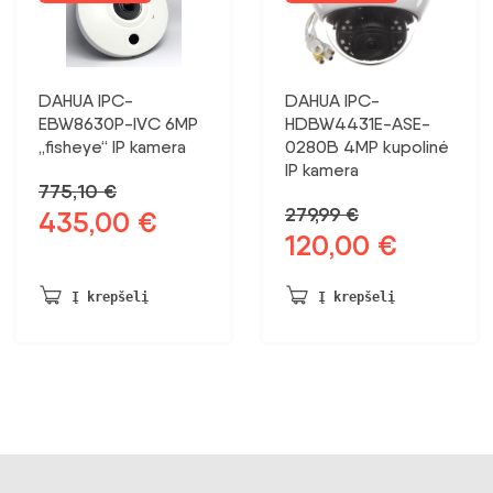
DAHUA IPC-
DAHUA IPC-
EBW8630P-IVC 6MP
HDBW4431E-ASE-
„fisheye“ IP kamera
0280B 4MP kupolinė
IP kamera
775,10
€
279,99
€
435,00
€
Pradinė
Dabartinė
120,00
€
Pradinė
Dabartinė
kaina
kaina:
kaina
kaina:
buvo:
435,00 €.
buvo:
120,00 €.
775,10 €.
Į krepšelį
Į krepšelį
279,99 €.