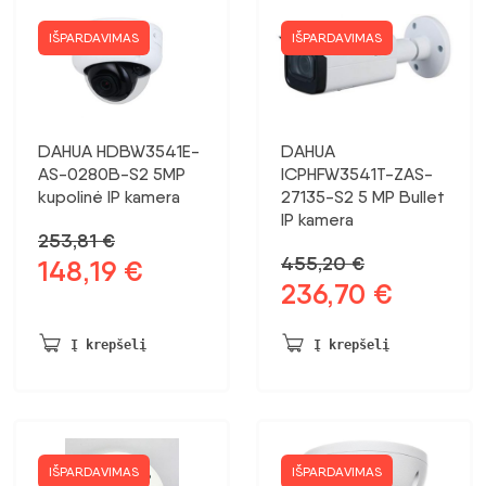
IŠPARDAVIMAS
IŠPARDAVIMAS
DAHUA HDBW3541E-
DAHUA
AS-0280B-S2 5MP
ICPHFW3541T-ZAS-
kupolinė IP kamera
27135-S2 5 MP Bullet
IP kamera
253,81
€
455,20
€
148,19
€
Pradinė
Dabartinė
236,70
€
Pradinė
Dabartinė
kaina
kaina:
kaina
kaina:
buvo:
148,19 €.
buvo:
236,70 €.
253,81 €.
Į krepšelį
Į krepšelį
455,20 €.
IŠPARDAVIMAS
IŠPARDAVIMAS