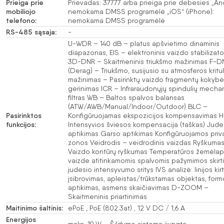
Prieiga prie
Prievadas: 37777 arba prieiga prie debesies „And
mobiliojo
nemokama DMSS programėlė „iOS“ (iPhone):
telefono:
nemokama DMSS programėlė
RS-485 sąsaja:
-
U-WDR – 140 dB – platus apšvietimo dinaminis
diapazonas, EIS – elektroninis vaizdo stabilizato
3D-DNR – Skaitmeninis triukšmo mažinimas F-D
(Derag) – Triukšmo, susijusio su atmosferos krituli
mažinimas – Pasirinktų vaizdo fragmentų kokyb
gerinimas ICR – Infraraudonųjų spindulių mechan
filtras WB – Baltos spalvos balansas
(ATW/AWB/Manual/Indoor/Outdoor) BLC –
Pasirinktos
Konfigūruojamas ekspozicijos kompensavimas 
funkcijos:
Intensyvios šviesos kompensacija (taškas) Jude
aptikimas Garso aptikimas Konfigūruojamos pri
zonos Veidrodis – veidrodinis vaizdas Ryškuma
Vaizdo kontūrų ryškumas Temperatūros žemėlap
vaizde atitinkamomis spalvomis pažymimos skirt
judesio intensyvumo sritys IVS analizė: linijos kir
įsibrovimas, apleistas/trūkstamas objektas, form
aptikimas, asmens skaičiavimas D-ZOOM –
Skaitmeninis priartinimas
Maitinimo šaltinis:
ePoE , PoE (802.3at) , 12 V DC / 1,6 A
Energijos
maks. 19 W – Šildymo sistema įjungta