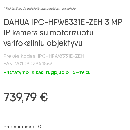
* Prekės išvaizda gali skirtis nuo pateiktos nuotraukoje
DAHUA IPC-HFW8331E-ZEH 3 MP
IP kamera su motorizuotu
varifokaliniu objektyvu
Prekės kodas: IPC-HFW8331E-ZEH
EAN: 2010902941569
Pristatymo laikas: rugpjūčio 15–19 d.
739,79
€
Prieinamumas: 0