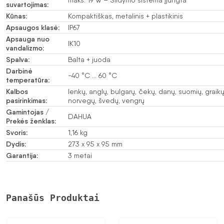
suvartojimas:
Kūnas:
Kompaktiškas, metalinis + plastikinis
Apsaugos klasė:
IP67
Apsauga nuo
IK10
vandalizmo:
Spalva:
Balta + juoda
Darbinė
-40 °C … 60 °C
temperatūra:
Kalbos
lenkų, anglų, bulgarų, čekų, danų, suomių, graikų
pasirinkimas:
norvegų, švedų, vengrų
Gamintojas /
DAHUA
Prekės ženklas:
Svoris:
1,16 kg
Dydis:
273 x 95 x 95 mm
Garantija:
3 metai
Panašūs Produktai