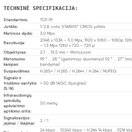
TECHNINĖ SPECIFIKACIJA:
Standartinis:
TCP/IP
Jutiklis:
1/2,8 colio STARVIS™ CMOS jutiklis
Matricos dydis:
3,0 Mpx
2048 x 1536 – 3,0 Mpx, 1920 x 1080 – 1080p 128
Rezoliucija:
– 1,3 Mpx 1280 x 720 – 720 p
Objektyvas:
2,7 … 13,5 mm – Motozoom
Matomumo
99 ° … 28 ° (gamintojo duomenys) 92 ° … 27° (m
kampas:
bandymai)
Suspaudimas:
H.265+ / H.265 / H.264+ / H.264 / MJPEG
Signalo ir
triukšmo santykis
> 50 dB (AGC išjungtas)
(S/N):
Infraraudonųjų
spindulių
50 metrų
apšvietimo
aptikimo sritis:
Signalizacijos
2 / 1
įėjimai / išėjimai:
24 kbps … 10240 kbps – H.264 14 kbps … 9216 kb