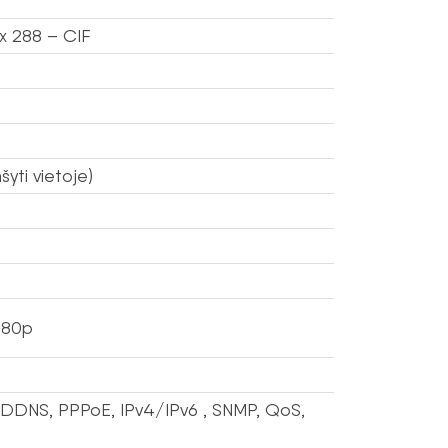
x 288 – CIF
šyti vietoje)
080p
 DDNS, PPPoE, IPv4/IPv6 , SNMP, QoS,