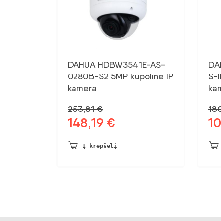
DAHUA HDBW3541E-AS-
DA
0280B-S2 5MP kupolinė IP
S-I
kamera
ka
253,81
€
18
148,19
€
1
Pradinė
Dabartinė
Pra
kaina
kaina:
kai
buvo:
148,19 €.
bu
Į krepšelį
253,81 €.
180