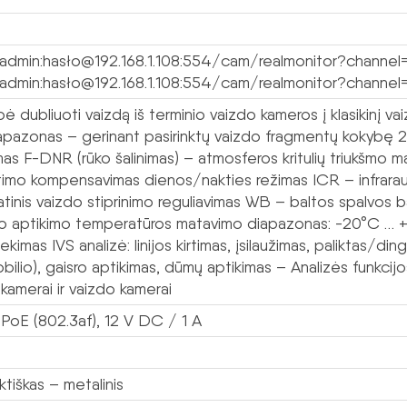
/admin:hasło@192.168.1.108:554/cam/realmonitor?channel=
/admin:hasło@192.168.1.108:554/cam/realmonitor?channel=
ė dubliuoti vaizdą iš terminio vaizdo kameros į klasikinį 
apazonas – gerinant pasirinktų vaizdo fragmentų kokybę
as F-DNR (rūko šalinimas) – atmosferos kritulių triukšmo 
timo kompensavimas dienos/nakties režimas ICR – infrarau
tinis vaizdo stiprinimo reguliavimas WB – baltos spalvos
o aptikimo temperatūros matavimo diapazonas: -20°C … +5
ekimas IVS analizė: linijos kirtimas, įsilaužimas, paliktas/
ilio), gaisro aptikimas, dūmų aptikimas – Analizės funkcijos
kamerai ir vaizdo kamerai
 PoE (802.3af), 12 V DC / 1 A
tiškas – metalinis