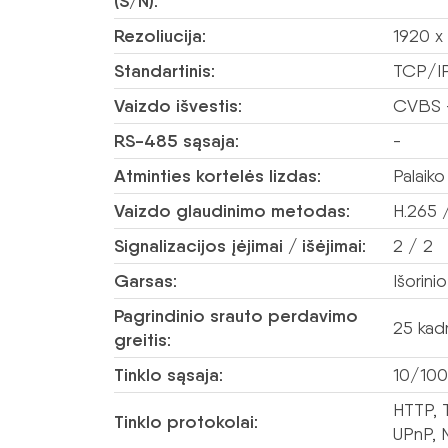
(S/N):
Rezoliucija:
1920 x
Standartinis:
TCP/I
Vaizdo išvestis:
CVBS –
RS-485 sąsaja:
-
Atminties kortelės lizdas:
Palaiko
Vaizdo glaudinimo metodas:
H.265 
Signalizacijos įėjimai / išėjimai:
2 / 2
Garsas:
Išorini
Pagrindinio srauto perdavimo
25 kad
greitis:
Tinklo sąsaja:
10/100
HTTP, 
Tinklo protokolai:
UPnP, 