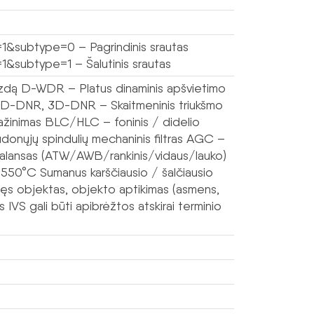
1&subtype=0 – Pagrindinis srautas
1&subtype=1 – Šalutinis srautas
vaizdą D-WDR – Platus dinaminis apšvietimo
 2D-DNR, 3D-DNR – Skaitmeninis triukšmo
mažinimas BLC/HLC – foninis / didelio
donųjų spindulių mechaninis filtras AGC –
 balansas (ATW/AWB/rankinis/vidaus/lauko)
50°C Sumanus karščiausio / šalčiausio
dingęs objektas, objekto aptikimas (asmens,
 IVS gali būti apibrėžtos atskirai terminio