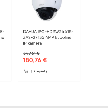
E-
DAHUA IPC-HDBW2441R-
nė
ZAS-27135 4MP kupolinė
IP kamera
347,61
€
180,76
€
Pradinė
Dabartinė
kaina
kaina:
buvo:
180,76 €.
Į krepšelį
347,61 €.