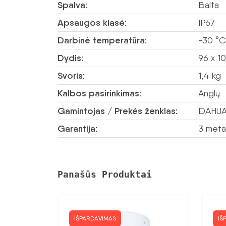
Spalva:
Balta
Apsaugos klasė:
IP67
Darbinė temperatūra:
-30 °C
Dydis:
96 x 1
Svoris:
1,4 kg
Kalbos pasirinkimas:
Anglų
Gamintojas / Prekės ženklas:
DAHU
Garantija:
3 meta
Panašūs Produktai
IŠPARDAVIMAS
IŠ