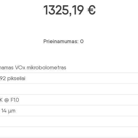
1325,19
€
Prieinamumas: 0
namas VOx mikrobolometras
92 pikseliai
K @ F1.0
 14 µm