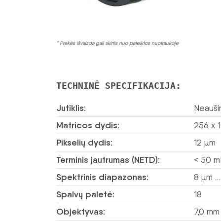
* Prekės išvaizda gali skirtis nuo pateiktos nuotraukoje
TECHNINĖ SPECIFIKACIJA:
Jutiklis:
Neauši
Matricos dydis:
256 x 1
Pikselių dydis:
12 µm
Terminis jautrumas (NETD):
< 50 m
Spektrinis diapazonas:
8 µm …
Spalvų paletė:
18
Objektyvas:
7,0 mm