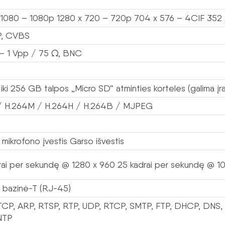
 1080 – 1080p 1280 x 720 – 720p 704 x 576 – 4CIF 352 
P, CVBS
 1 Vpp / 75 Ω, BNC
 iki 256 GB talpos „Micro SD“ atminties korteles (galima įra
/ H.264M / H.264H / H.264B / MJPEG
o mikrofono įvestis Garso išvestis
rai per sekundę @ 1280 x 960 25 kadrai per sekundę @ 1
 bazinė-T (RJ-45)
TCP, ARP, RTSP, RTP, UDP, RTCP, SMTP, FTP, DHCP, DNS,
NTP