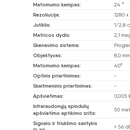
Matomumo kampas:
24 °
Rezoliucija:
1280 x
Jutiklis:
1/2,8 
Matricos dydis:
2,1 me
Skenavimo sistema:
Progre
Objektyvas:
8,0 mm
Matomumo kampas:
40°
Optinis priartinimas:
-
Skaitmeninis priartinimas:
-
Apšvietimas:
0,005 l
Infraraudonųjų spindulių
50 met
apšvietimo aptikimo sritis:
Signalo ir triukšmo santykis
> 56 d