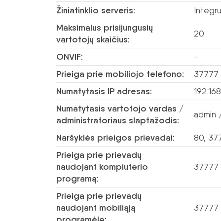
Žiniatinklio serveris:
Integr
Maksimalus prisijungusių
20
vartotojų skaičius:
ONVIF:
-
Prieiga prie mobiliojo telefono:
37777 
Numatytasis IP adresas:
192.168
Numatytasis vartotojo vardas /
admin /
administratoriaus slaptažodis:
Naršyklės prieigos prievadai:
80, 37
Prieiga prie prievadų
naudojant kompiuterio
37777
programą:
Prieiga prie prievadų
naudojant mobiliąją
37777
programėlę: