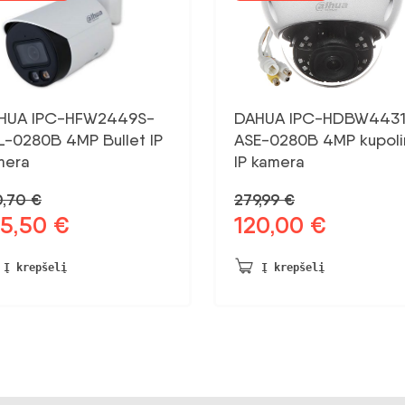
HUA IPC-HFW2449S-
DAHUA IPC-HDBW4431
L-0280B 4MP Bullet IP
ASE-0280B 4MP kupoli
mera
IP kamera
0,70
€
279,99
€
05,50
€
120,00
€
dinė
Dabartinė
Pradinė
Dabartinė
na
kaina:
kaina
kaina:
vo:
105,50 €.
buvo:
120,00 €.
Į krepšelį
Į krepšelį
,70 €.
279,99 €.