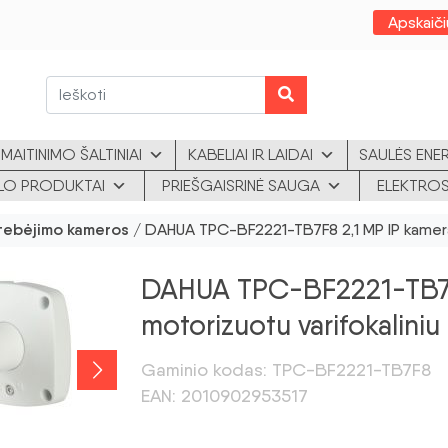
Apskaiči
MAITINIMO ŠALTINIAI
KABELIAI IR LAIDAI
SAULĖS ENE
KLO PRODUKTAI
PRIEŠGAISRINĖ SAUGA
ELEKTROS
tebėjimo kameros
/ DAHUA TPC-BF2221-TB7F8 2,1 MP IP kamera 
DAHUA TPC-BF2221-TB7F8
motorizuotu varifokaliniu
Gaminio kodas: TPC-BF2221-TB7F8
EAN: 2010902953517