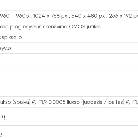
 960 – 960p , 1024 x 768 px , 640 x 480 px , 256 x 192 p
colio progresyvaus skenavimo CMOS jutiklis
gapikselio
syvus
iukso (spalva) @ F1,9 0,0005 liukso (juodasis / baltas) @ F1
rų
B