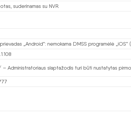
uotas, suderinamas su NVR
prievadas „Android“: nemokama DMSS programėlė „iOS“
.1.108
 – Administratoriaus slaptažodis turi būti nustatytas pir
777