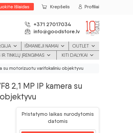
uokite Išlaidas
Krepšelis
Profiliai
+371 27017034
info@goodstore.lv
RGIJA
IŠMANIEJI NAMAI
OUTLET
 IR TINKLŲ ĮRENGIMAS
KITI DALYKAI
su motorizuotu varifokaliniu objektyvu
 2,1 MP IP kamera su
 objektyvu
Pristatymo laikas nurodytomis
datomis