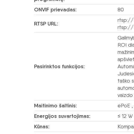
ONVIF prievadas:
80
rtsp:/
RTSP URL:
rtsp:/
Galimyb
ROI di
mažinim
apšvie
Pasirinktos funkcijos:
Automa
Judesi
taško s
automob
vaizdo 
Maitinimo šaltinis:
ePoE ,
Energijos suvartojimas:
≤ 12 W
Kūnas:
Kompak