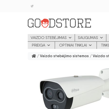
Pereiti prie pagrindinio turinio
LT
VAIZDO STEBĖJIMAS
SAUGUMAS
PRIEIGA
OPTINIAI TINKLAI
TIN
/
Vaizdo stebėjimo sistemos
/
Vaizdo s