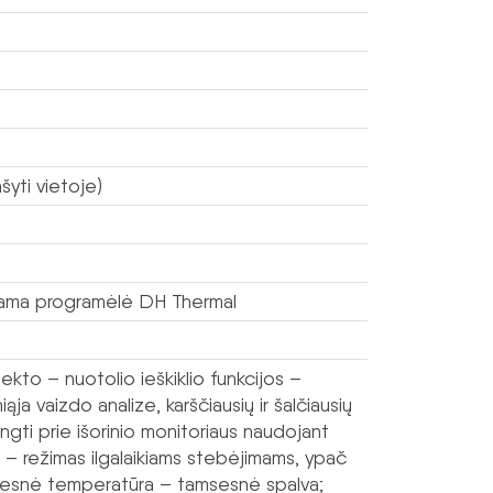
šyti vietoje)
kama programėlė DH Thermal
kto – nuotolio ieškiklio funkcijos –
ja vaizdo analize, karščiausių ir šalčiausių
ungti prie išorinio monitoriaus naudojant
 režimas ilgalaikiams stebėjimams, ypač
štesnė temperatūra – tamsesnė spalva;