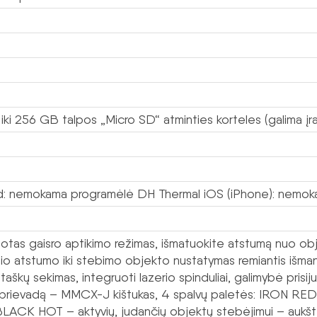
 iki 256 GB talpos „Micro SD“ atminties korteles (galima įra
d: nemokama programėlė DH Thermal iOS (iPhone): nemo
otas gaisro aptikimo režimas, išmatuokite atstumą nuo obje
lio atstumo iki stebimo objekto nustatymas remiantis išmanią
taškų sekimas, integruoti lazerio spinduliai, galimybė prisij
rievadą – MMCX-J kištukas, 4 spalvų paletės: IRON RED –
 BLACK HOT – aktyvių, judančių objektų stebėjimui – auk