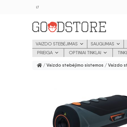
Pereiti prie pagrindinio turinio
LT
VAIZDO STEBĖJIMAS
SAUGUMAS
PRIEIGA
OPTINIAI TINKLAI
TIN
/
Vaizdo stebėjimo sistemos
/
Vaizdo s