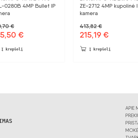
L-0280B 4MP Bullet IP
ZE-2712 4MP kupolinė 
mera
kamera
0,70
€
413,82
€
05,50
€
215,19
€
dinė
Dabartinė
Pradinė
Dabartinė
na
kaina:
kaina
kaina:
vo:
105,50 €.
buvo:
215,19 €.
Į krepšelį
Į krepšelį
,70 €.
413,82 €.
APIE 
PREKI
IMAS
PRIS
MOKĖ
TVAR