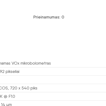
Prieinamumas: 0
namas VOx mikrobolometras
92 pikseliai
LCOS, 720 x 540 piks
K @ F1.0
 14 µm