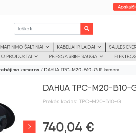
Apskaiči
MAITINIMO ŠALTINIAI
KABELIAI IR LAIDAI
SAULĖS ENE
KLO PRODUKTAI
PRIEŠGAISRINĖ SAUGA
ELEKTROS
tebėjimo kameros
/ DAHUA TPC-M20-B10-G IP kamera
DAHUA TPC-M20-B10-G 
Prekės kodas: TPC-M20-B10-G
740,04
€