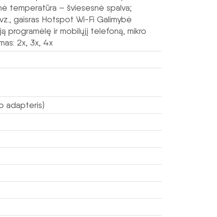
nė temperatūra – šviesesnė spalva;
z., gaisras Hotspot Wi-Fi Galimybė
ją programėlę ir mobilųjį telefoną, mikro
mas: 2x, 3x, 4x
o adapteris)