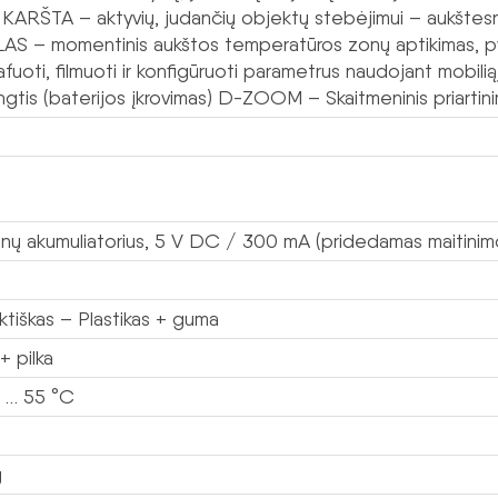
KARŠTA – aktyvių, judančių objektų stebėjimui – aukštes
AS – momentinis aukštos temperatūros zonų aptikimas, pv
fuoti, filmuoti ir konfigūruoti parametrus naudojant mobilią
gtis (baterijos įkrovimas) D-ZOOM – Skaitmeninis priartini
jonų akumuliatorius, 5 V DC / 300 mA (pridedamas maitinim
tiškas – Plastikas + guma
+ pilka
 … 55 °C
g