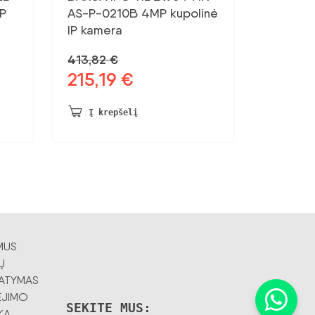
IP
AS-P-0210B 4MP kupolinė
IP kamera
413,82
€
215,19
€
Pradinė
Dabartinė
kaina
kaina:
buvo:
215,19 €.
Į krepšelį
413,82 €.
MUS
Ų
TATYMAS
JIMO
SEKITE MUS:
KA