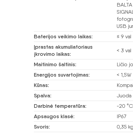
BALTA 
SIGNAL
fotogra
USB jun
Baterijos veikimo laikas:
≤ 9 val
Įprastas akumuliatoriaus
< 3 val
įkrovimo laikas:
Maitinimo šaltinis:
Ličio 
Energijos suvartojimas:
< 1,5W
Kūnas:
Kompak
Spalva:
Juoda 
Darbinė temperatūra:
-20 °C
Apsaugos klasė:
IP67
Svoris:
0,35 k