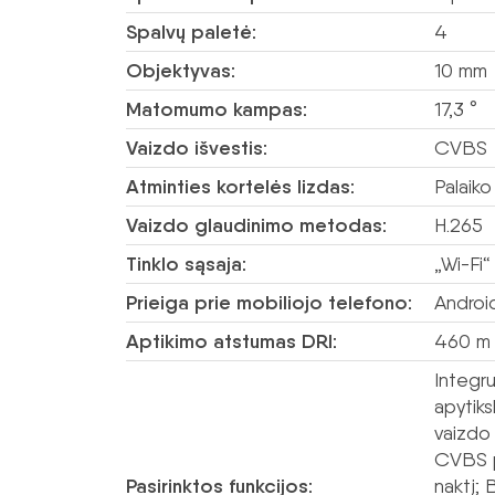
Spalvų paletė:
4
Objektyvas:
10 mm
Matomumo kampas:
17,3 °
Vaizdo išvestis:
CVBS
Atminties kortelės lizdas:
Palaiko
Vaizdo glaudinimo metodas:
H.265
Tinklo sąsaja:
„Wi-Fi“
Prieiga prie mobiliojo telefono:
Androi
Aptikimo atstumas DRI:
460 m
Integru
apytiks
vaizdo 
CVBS p
Pasirinktos funkcijos:
naktį;