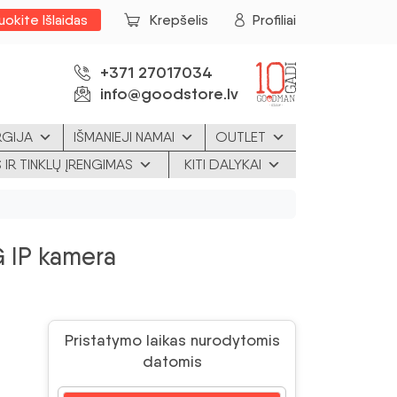
uokite Išlaidas
Krepšelis
Profiliai
+371 27017034
info@goodstore.lv
RGIJA
IŠMANIEJI NAMAI
OUTLET
 IR TINKLŲ ĮRENGIMAS
KITI DALYKAI
IP kamera
Pristatymo laikas nurodytomis
datomis