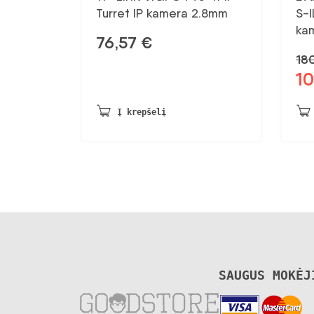
Turret IP kamera 2.8mm
S-I
ka
76,57
€
18
1
Pra
kai
bu
Į krepšelį
180
SAUGUS MOKĖJ