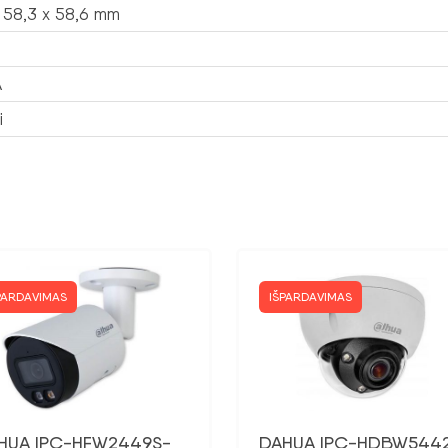
x 58,3 x 58,6 mm
A
i
PARDAVIMAS
IŠPARDAVIMAS
HUA IPC-HFW2449S-
DAHUA IPC-HDBW544