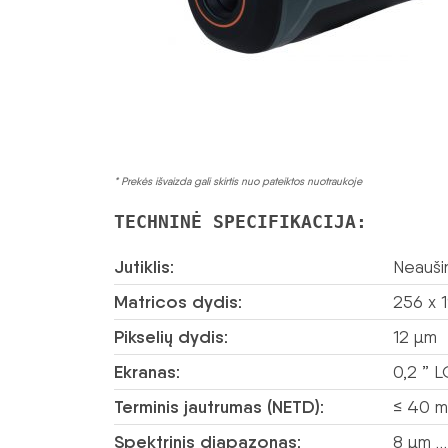
* Prekės išvaizda gali skirtis nuo pateiktos nuotraukoje
TECHNINĖ SPECIFIKACIJA:
Jutiklis:
Neauši
Matricos dydis:
256 x 1
Pikselių dydis:
12 µm
Ekranas:
0,2 ” 
Terminis jautrumas (NETD):
≤ 40 m
Spektrinis diapazonas:
8 µm …