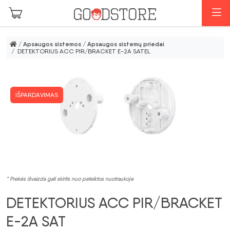
Pereiti prie pagrindinio turinio
M
/
Apsaugos sistemos
/
Apsaugos sistemų priedai
/ DETEKTORIUS ACC PIR/BRACKET E-2A SATEL
IŠPARDAVIMAS
* Prekės išvaizda gali skirtis nuo pateiktos nuotraukoje
DETEKTORIUS ACC PIR/BRACKET
E-2A SAT