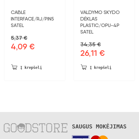
CABLE
VALDYMO SKYDO
INTERFACE/RJ/PIN5
DĖKLAS
SATEL
PLASTIC/OPU-4P
SATEL
5,37
€
34,35
€
4,09
€
Pradinė
Dabartinė
26,11
€
Pradinė
Dabartinė
kaina
kaina:
kaina
kaina:
buvo:
4,09 €.
buvo:
26,11 €.
5,37 €.
Į krepšelį
Į krepšelį
34,35 €.
SAUGUS MOKĖJIMAS