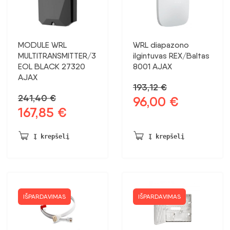
MODULE WRL
WRL diapazono
MULTITRANSMITTER/3
ilgintuvas REX/Baltas
EOL BLACK 27320
8001 AJAX
AJAX
193,12
€
241,40
€
96,00
€
Pradinė
Dabartinė
167,85
€
Pradinė
Dabartinė
kaina
kaina:
kaina
kaina:
buvo:
96,00 €.
buvo:
167,85 €.
193,12 €.
Į krepšelį
Į krepšelį
241,40 €.
IŠPARDAVIMAS
IŠPARDAVIMAS