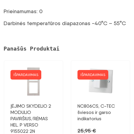
buvo:
946,49 €.
Prieinamumas: 0
1314,57 €.
Darbinės temperatūros diapazonas -40°C – 55°C
Panašūs Produktai
IŠPARDAVIMAS
IŠPARDAVIMAS
ĮĖJIMO SKYDELIO 2
NC806CS, C-TEC
MODULIO
šviesos ir garso
PAVIRŠIUS/RĖMAS
indikatorius
HEL. P VERSO
25,95
€
9155022 2N