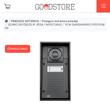
Pereiti prie pagrindinio turinio
M
/
PRIEIGOS SISTEMOS
/
Prieigos sistemos priedai
/ ĮĖJIMO SKYDELĖS IP JĖGA 1 MYGTUKAS / 10 W GARSIAKARIO 9151101W
2N
IŠPARDAVIMAS