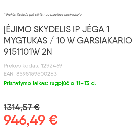
* Prekės išvaizda gali skirtis nuo pateiktos nuotraukoje
ĮĖJIMO SKYDELIS IP JĖGA 1
MYGTUKAS / 10 W GARSIAKARIO
9151101W 2N
Prekės kodas: 1292469
EAN: 8595159500263
Pristatymo laikas: rugpjūčio 11–13 d.
1314,57
€
Pradinė
946,49
€
Dabartinė
kaina
kaina: