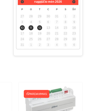
rugpjūčio mėn
2026
P
O
T
C
P
S
ŠV
nė
27
28
29
30
31
1
2
3
4
5
6
7
8
9
10
11
12
13
14
15
16
17
18
19
20
21
22
23
24
25
26
27
28
29
30
31
1
2
3
4
5
6
IŠPARDAVIMAS