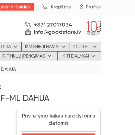
uokite Išlaidas
Krepšelis
Profiliai
+371 27017034
info@goodstore.lv
RGIJA
IŠMANIEJI NAMAI
OUTLET
 IR TINKLŲ ĮRENGIMAS
KITI DALYKAI
L DAHUA
S
2F-ML DAHUA
Pristatymo laikas nurodytomis
datomis