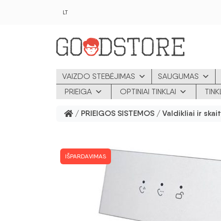
Pereiti prie pagrindinio turinio
LT
VAIZDO STEBĖJIMAS
SAUGUMAS
PRIEIGA
OPTINIAI TINKLAI
TIN
/
PRIEIGOS SISTEMOS
/
Valdikliai ir skai
IŠPARDAVIMAS