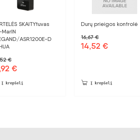
RTELĖS SKAITYtuvas
Durų prieigos kontrolė
-MarIN
16,67
€
EGAND/ASR1200E-D
14,52
€
Pradinė
Dabartinė
HUA
kaina
kaina:
,52
€
buvo:
14,52 €.
,92
€
dinė
Dabartinė
16,67 €.
na
kaina:
vo:
16,92 €.
Į krepšelį
Į krepšelį
52 €.