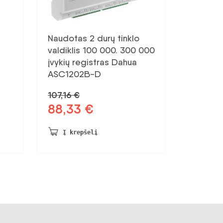
Naudotas 2 durų tinklo
valdiklis 100 000. 300 000
įvykių registras Dahua
ASC1202B-D
107,16
€
88,33
€
Pradinė
Dabartinė
kaina
kaina:
buvo:
88,33 €.
Į krepšelį
107,16 €.