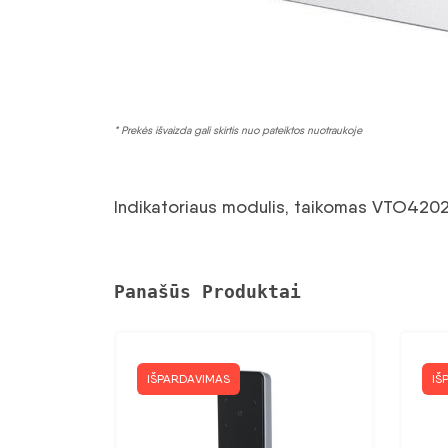
* Prekės išvaizda gali skirtis nuo pateiktos nuotraukoje
Indikatoriaus modulis, taikomas VTO4202F
Panašūs Produktai
IŠPARDAVIMAS
IŠ