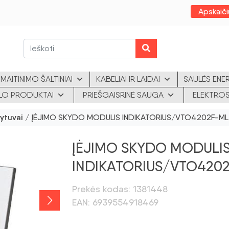
Apskaiči
MAITINIMO ŠALTINIAI
KABELIAI IR LAIDAI
SAULĖS ENE
KLO PRODUKTAI
PRIEŠGAISRINĖ SAUGA
ELEKTROS
tytuvai
/ ĮĖJIMO SKYDO MODULIS INDIKATORIUS/VTO4202F-M
ĮĖJIMO SKYDO MODULI
INDIKATORIUS/VTO420
Prekės kodas: 1381448
EAN: 6939554918469