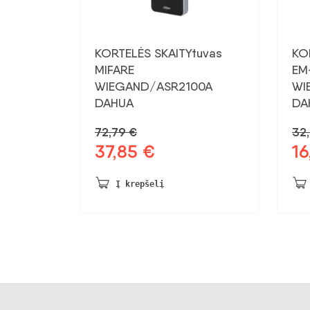
KORTELĖS SKAITYtuvas
KO
MIFARE
EM
WIEGAND/ASR2100A
WI
DAHUA
DA
72,79
€
32
37,85
€
16
Pradinė
Dabartinė
Pra
kaina
kaina:
kai
buvo:
37,85 €.
bu
Į krepšelį
72,79 €.
32,