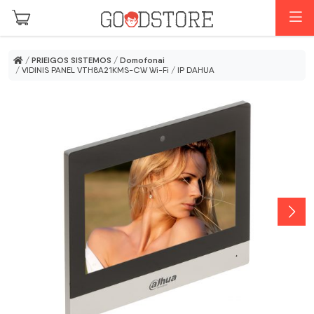
Pereiti prie pagrindinio turinio
M
/
PRIEIGOS SISTEMOS
/
Domofonai
/ VIDINIS PANEL VTH8A21KMS-CW Wi-Fi / IP DAHUA