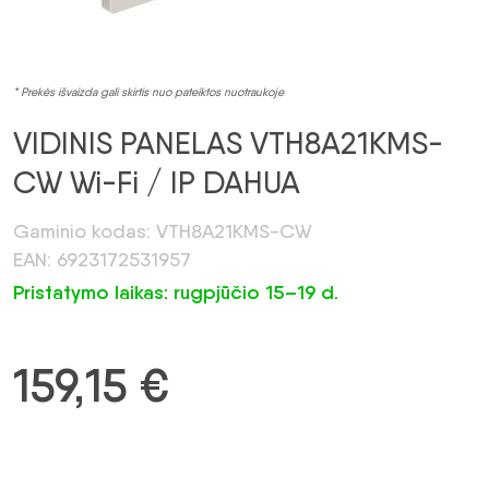
* Prekės išvaizda gali skirtis nuo pateiktos nuotraukoje
VIDINIS PANELAS VTH8A21KMS-
CW Wi-Fi / IP DAHUA
Gaminio kodas: VTH8A21KMS-CW
EAN: 6923172531957
Pristatymo laikas: rugpjūčio 15–19 d.
159,15
€