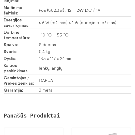
išėjimai:
Maitinimo
PoE (802.3af) , 12 … 24V DC / 1A
šaltinis:
Energijos
≤ 6 W (režimas) ≤ 1 W (budėjimo režimas)
suvartojimas:
Darbinė
-10 °C … 55 °C
temperatūra:
Spalva:
Sidabras
Svoris:
0,4 kg
Dydis:
185 x 147 x 24 mm
Kalbos
lenkų, anglų
pasirinkimas:
Gamintojas /
DAHUA
Prekės ženklas:
Garantija:
3 metai
Panašūs Produktai