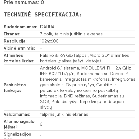
Prieinamumas: 0
TECHNINĖ SPECIFIKACIJA:
Suderinamumas:
DAHUA
Ekranas:
7 colių talpinis jutiklinis ekranas
Rezoliucija:
1024x600
Vidinė atmintis:
-
Atminties
Palaiko iki 64 GB talpos „Micro SD“ atminties
kortelės lizdas:
korteles (galima įrašyti vietoje)
Android 8.1 sistema, MODULE Wi-Fi – 2,4 GHz
IEEE 802.11 b/g/n, Suderinamas su Dahua IP
kameromis, Integruotas mikrofonas, Integruotas
Pasirinktos
garsiakalbis, Dvipusis ryšys, Gaukite ir
funkcijos:
peržiūrėkite valdymo centro paskelbtą
informaciją, DND režimas, Suderinamas su
SOS, Belaidis ryšys tarp dviejų ar daugiau
skydų
Valdomumas:
talpinis jutiklinis ekranas
Aliarmo signalo
6
įėjimai:
Signalizacijos
1