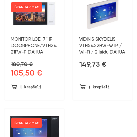
IŠPARDAVIMAS
MONITOR LCD 7″ IP
VIDINIS SKYDELIS
DOORPHONE/VTH24
VTH5422HW-W IP /
21FW-P DAHUA
Wi-Fi / 2 laidų DAHUA
149,73
€
180,70
€
105,50
€
Pradinė
Dabartinė
kaina
kaina:
buvo:
105,50 €.
Į krepšelį
Į krepšelį
180,70 €.
IŠPARDAVIMAS