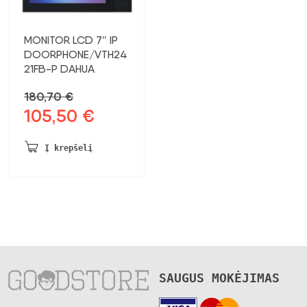
MONITOR LCD 7″ IP
DOORPHONE/VTH24
21FB-P DAHUA
180,70
€
105,50
€
Pradinė
Dabartinė
kaina
kaina:
buvo:
105,50 €.
Į krepšelį
180,70 €.
SAUGUS MOKĖJIMAS