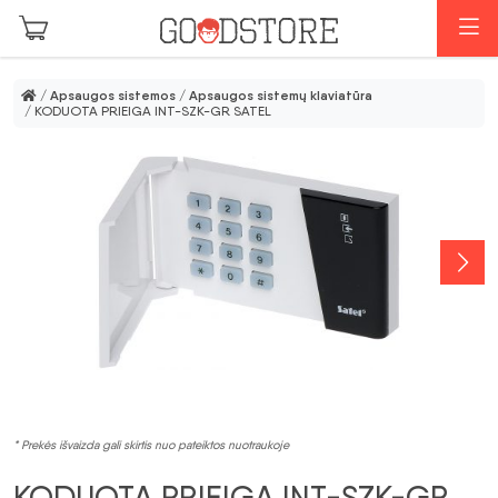
Pereiti prie pagrindinio turinio
M
/
Apsaugos sistemos
/
Apsaugos sistemų klaviatūra
/ KODUOTA PRIEIGA INT-SZK-GR SATEL
* Prekės išvaizda gali skirtis nuo pateiktos nuotraukoje
KODUOTA PRIEIGA INT-SZK-GR