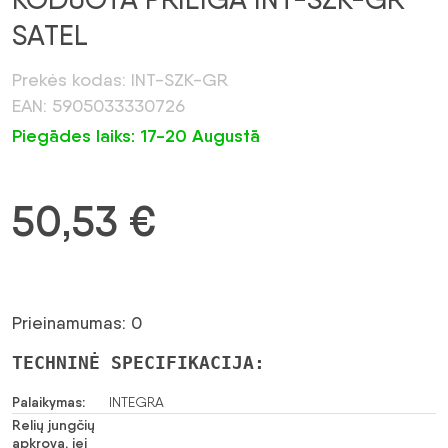
SATEL
Prekės kodas: INT-SZK-GR
EAN: 5905033330726
Piegādes laiks: 17-20 Augustā
50,53
€
Prieinamumas: 0
TECHNINĖ SPECIFIKACIJA:
Palaikymas:
INTEGRA
Relių jungčių
apkrova, jei