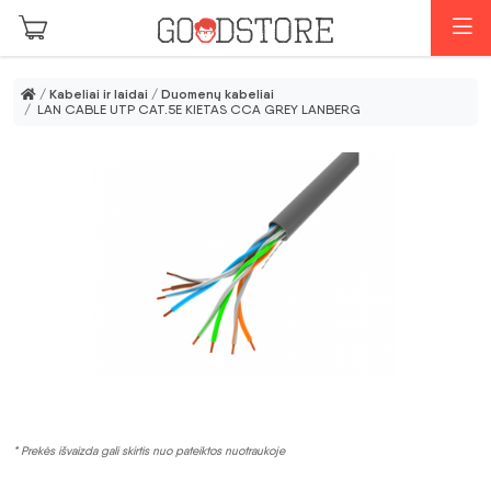
Pereiti prie pagrindinio turinio
M
/
Kabeliai ir laidai
/
Duomenų kabeliai
/ LAN CABLE UTP CAT.5E KIETAS CCA GREY LANBERG
* Prekės išvaizda gali skirtis nuo pateiktos nuotraukoje