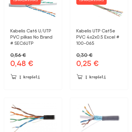
Kabelis Cat6 U/UTP
Kabelis UTP Cat5e
PVC pilkas No Brand
PVC 4x2x0.5 Excel #
# SEC6UTP
100-065
0,56
€
0,30
€
0,48
€
0,25
€
Pradinė
Dabartinė
Pradinė
Dabartinė
kaina
kaina:
kaina
kaina:
buvo:
0,48 €.
buvo:
0,25 €.
Į krepšelį
Į krepšelį
0,56 €.
0,30 €.