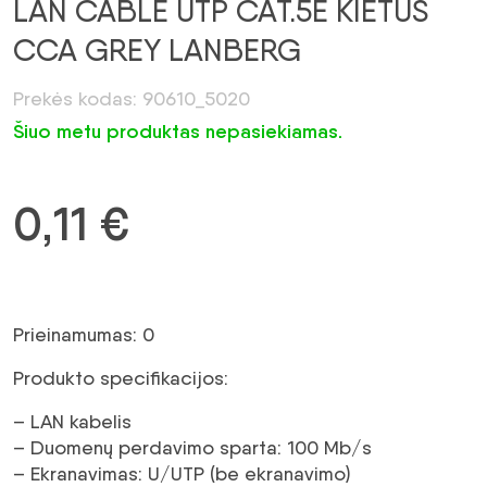
LAN CABLE UTP CAT.5E KIETUS
CCA GREY LANBERG
Prekės kodas: 90610_5020
Šiuo metu produktas nepasiekiamas.
0,11
€
Prieinamumas: 0
Produkto specifikacijos:
– LAN kabelis
– Duomenų perdavimo sparta: 100 Mb/s
– Ekranavimas: U/UTP (be ekranavimo)