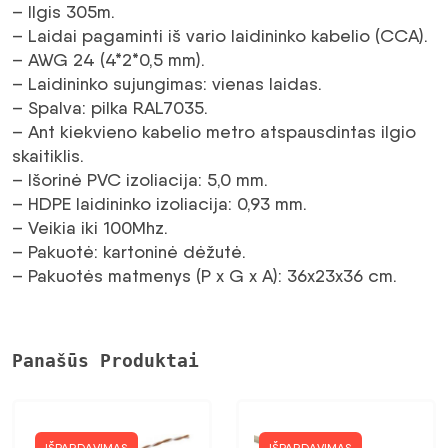
– Ilgis 305m.
– Laidai pagaminti iš vario laidininko kabelio (CCA).
– AWG 24 (4*2*0,5 mm).
– Laidininko sujungimas: vienas laidas.
– Spalva: pilka RAL7035.
– Ant kiekvieno kabelio metro atspausdintas ilgio
skaitiklis.
– Išorinė PVC izoliacija: 5,0 mm.
– HDPE laidininko izoliacija: 0,93 mm.
– Veikia iki 100Mhz.
– Pakuotė: kartoninė dėžutė.
– Pakuotės matmenys (P x G x A): 36x23x36 cm.
Panašūs Produktai
IŠPARDAVIMAS
IŠPARDAVIMAS