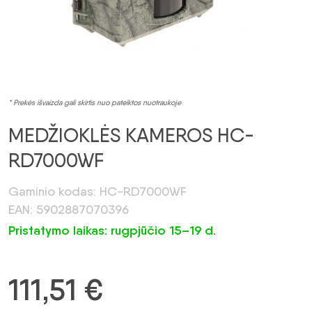
* Prekės išvaizda gali skirtis nuo pateiktos nuotraukoje
MEDŽIOKLĖS KAMEROS HC-
RD7000WF
Gaminio kodas: HC-RD7000WF
EAN: 5902887070396
Pristatymo laikas: rugpjūčio 15–19 d.
111,51
€