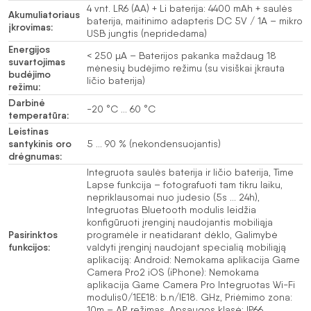
4 vnt. LR6 (AA) + Li baterija: 4400 mAh + saulės
Akumuliatoriaus
baterija, maitinimo adapteris DC 5V / 1A – mikro
įkrovimas:
USB jungtis (nepridedama)
Energijos
< 250 µA – Baterijos pakanka maždaug 18
suvartojimas
mėnesių budėjimo režimu (su visiškai įkrauta
budėjimo
ličio baterija)
režimu:
Darbinė
-20 °C … 60 °C
temperatūra:
Leistinas
santykinis oro
5 … 90 % (nekondensuojantis)
drėgnumas:
Integruota saulės baterija ir ličio baterija, Time
Lapse funkcija – fotografuoti tam tikru laiku,
nepriklausomai nuo judesio (5s … 24h),
Integruotas Bluetooth modulis leidžia
konfigūruoti įrenginį naudojantis mobiliąja
Pasirinktos
programėle ir neatidarant dėklo, Galimybė
funkcijos:
valdyti įrenginį naudojant specialią mobiliąją
aplikaciją: Android: Nemokama aplikacija Game
Camera Pro2 iOS (iPhone): Nemokama
aplikacija Game Camera Pro Integruotas Wi-Fi
modulis0/1EE18: b.n/IE18. GHz, Priėmimo zona:
10m – AP režimas, Apsaugos klasė: IP66