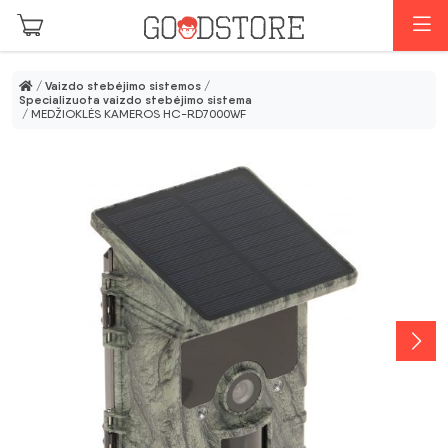
Pereiti prie pagrindinio turinio
M
/
Vaizdo stebėjimo sistemos
/
Specializuota vaizdo stebėjimo sistema
/ MEDŽIOKLĖS KAMEROS HC-RD7000WF