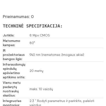
Prieinamumas: 0
TECHNINĖ SPECIFIKACIJA:
Jutiklis:
8 Mpx CMOS
Matomumo
80°
kampas:
IR
prožektoriaus
940 nm (nematomas žmogaus akiai)
bangos ilgis:
Infraraudonųjų
spindulių
20 metrų
apšvietimo
aptikimo sritis:
Vienu metu
padarytų
maks. 10 vaizdų
nuotraukų
skaičius:
Integruotas
2.3 ” Rodyti parametrus ir parinktis, paleisti
monitorius:
vaizdus