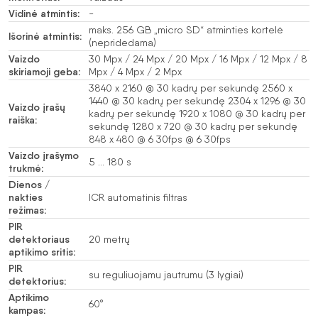
Vidinė atmintis:
-
maks. 256 GB „micro SD“ atminties kortelė
Išorinė atmintis:
(nepridedama)
Vaizdo
30 Mpx / 24 Mpx / 20 Mpx / 16 Mpx / 12 Mpx / 8
skiriamoji geba:
Mpx / 4 Mpx / 2 Mpx
3840 x 2160 @ 30 kadrų per sekundę 2560 x
1440 @ 30 kadrų per sekundę 2304 x 1296 @ 30
Vaizdo įrašų
kadrų per sekundę 1920 x 1080 @ 30 kadrų per
raiška:
sekundę 1280 x 720 @ 30 kadrų per sekundę
848 x 480 @ 6 30fps @ 6 30fps
Vaizdo įrašymo
5 … 180 s
trukmė:
Dienos /
nakties
ICR automatinis filtras
režimas:
PIR
detektoriaus
20 metrų
aptikimo sritis:
PIR
su reguliuojamu jautrumu (3 lygiai)
detektorius:
Aptikimo
60°
kampas: