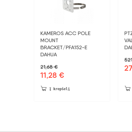
KAMEROS ACC POLE
PT
MOUNT
VA
BRACKET/PFA152-E
DA
DAHUA
52
27
21,68
€
Pra
11,28
€
Pradinė
Dabartinė
kai
kaina
kaina:
bu
buvo:
11,28 €.
521
Į krepšelį
21,68 €.