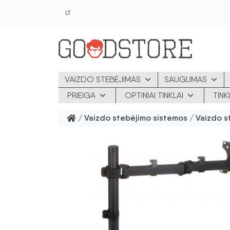
Pereiti prie pagrindinio turinio
LT
VAIZDO STEBĖJIMAS
SAUGUMAS
PRIEIGA
OPTINIAI TINKLAI
TIN
/
Vaizdo stebėjimo sistemos
/
Vaizdo s