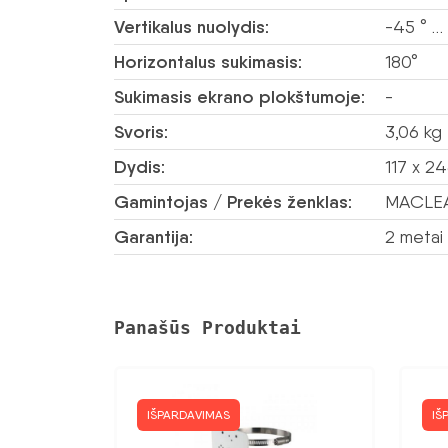
Vertikalus nuolydis:
-45 ° …
Horizontalus sukimasis:
180°
Sukimasis ekrano plokštumoje:
-
Svoris:
3,06 kg
Dydis:
117 x 2
Gamintojas / Prekės ženklas:
MACLE
Garantija:
2 metai
Panašūs Produktai
IŠPARDAVIMAS
IŠ