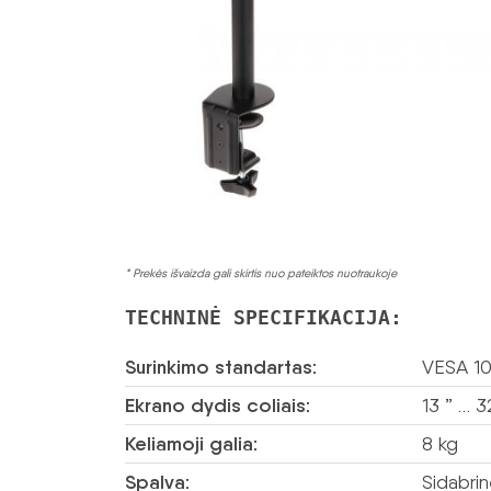
* Prekės išvaizda gali skirtis nuo pateiktos nuotraukoje
TECHNINĖ SPECIFIKACIJA:
Surinkimo standartas:
VESA 10
Ekrano dydis coliais:
13 ” … 3
Keliamoji galia:
8 kg
Spalva:
Sidabri