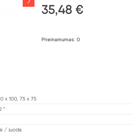
35,48
€
Prieinamumas: 0
0 x 100, 75 x 75
2 “
nė / juoda