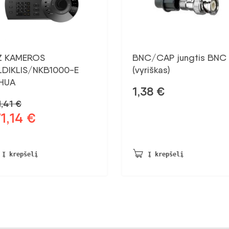
Z KAMEROS
BNC/CAP jungtis BNC
LDIKLIS/NKB1000-E
(vyriškas)
HUA
1,38
€
1,41
€
1,14
€
dinė
Dabartinė
na
kaina:
vo:
271,14 €.
,41 €.
Į krepšelį
Į krepšelį