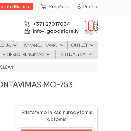
uokite Išlaidas
Krepšelis
Profiliai
+371 27017034
info@goodstore.lv
RGIJA
IŠMANIEJI NAMAI
OUTLET
 IR TINKLŲ ĮRENGIMAS
KITI DALYKAI
ACLEAN
ONTAVIMAS MC-753
Pristatymo laikas nurodytomis
datomis