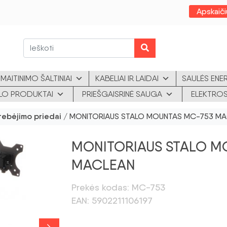
Apskaiči
MAITINIMO ŠALTINIAI
KABELIAI IR LAIDAI
SAULĖS ENE
KLO PRODUKTAI
PRIEŠGAISRINĖ SAUGA
ELEKTROS
tebėjimo priedai
/ MONITORIAUS STALO MOUNTAS MC-753 M
MONITORIAUS STALO M
MACLEAN
Prekės kodas: MC-753
EAN: 5902211106197