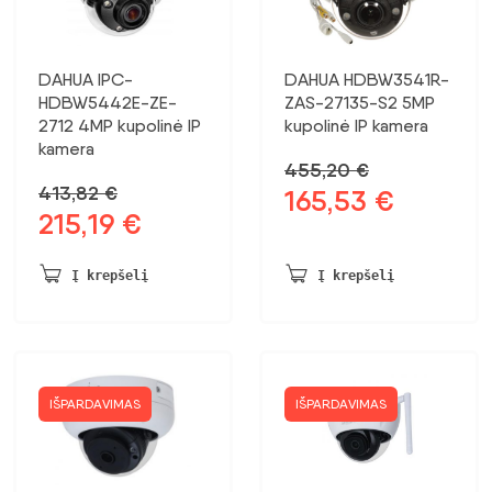
DAHUA IPC-
DAHUA HDBW3541R-
HDBW5442E-ZE-
ZAS-27135-S2 5MP
2712 4MP kupolinė IP
kupolinė IP kamera
kamera
455,20
€
413,82
€
165,53
€
Pradinė
Dabartinė
215,19
€
Pradinė
Dabartinė
kaina
kaina:
kaina
kaina:
buvo:
165,53 €.
buvo:
215,19 €.
455,20 €.
Į krepšelį
Į krepšelį
413,82 €.
IŠPARDAVIMAS
IŠPARDAVIMAS