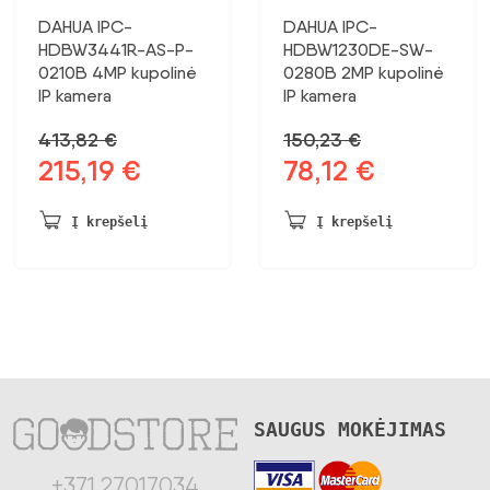
DAHUA IPC-
DAHUA IPC-
HDBW3441R-AS-P-
HDBW1230DE-SW-
0210B 4MP kupolinė
0280B 2MP kupolinė
IP kamera
IP kamera
413,82
€
150,23
€
215,19
€
78,12
€
Pradinė
Dabartinė
Pradinė
Dabartinė
kaina
kaina:
kaina
kaina:
buvo:
215,19 €.
buvo:
78,12 €.
Į krepšelį
Į krepšelį
413,82 €.
150,23 €.
SAUGUS MOKĖJIMAS
+371 27017034