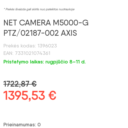
* Prekės išvaizda gali skirtis nuo pateiktos nuotraukoje
NET CAMERA M5000-G
PTZ/02187-002 AXIS
Prekės kodas: 1396023
EAN: 7331021074361
Pristatymo laikas: rugpjūčio 8–11 d.
1722,87
€
Pradinė
1395,53
€
Dabartinė
kaina
kaina:
buvo:
1395,53 €.
Prieinamumas: 0