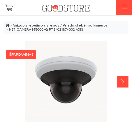
Pereiti prie pagrindinio turinio
M
/
Vaizdo stebėjimo sistemos
/
Vaizdo stebėjimo kameros
/ NET CAMERA M5000-G PTZ/02187-002 AXIS
IŠPARDAVIMAS