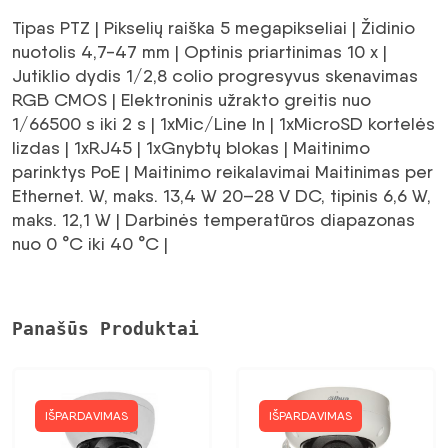
1722,87 €.
Tipas PTZ | Pikselių raiška 5 megapikseliai | Židinio
nuotolis 4,7-47 mm | Optinis priartinimas 10 x |
Jutiklio dydis 1/2,8 colio progresyvus skenavimas
RGB CMOS | Elektroninis užrakto greitis nuo
1/66500 s iki 2 s | 1xMic/Line In | 1xMicroSD kortelės
lizdas | 1xRJ45 | 1xGnybtų blokas | Maitinimo
parinktys PoE | Maitinimo reikalavimai Maitinimas per
Ethernet. W, maks. 13,4 W 20–28 V DC, tipinis 6,6 W,
maks. 12,1 W | Darbinės temperatūros diapazonas
nuo 0 °C iki 40 °C |
Panašūs Produktai
IŠPARDAVIMAS
IŠPARDAVIMAS