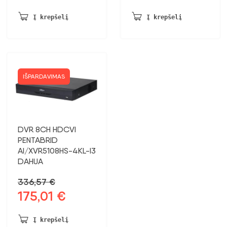
Į krepšelį
Į krepšelį
IŠPARDAVIMAS
DVR 8CH HDCVI
PENTABRID
AI/XVR5108HS-4KL-I3
DAHUA
336,57
€
175,01
€
Pradinė
Dabartinė
kaina
kaina:
buvo:
175,01 €.
Į krepšelį