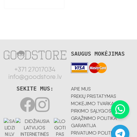
336,57 €.
SAUGUS MOKĖJIMAS
+371 27017034
info@goodstore.lv
SEKITE MUS:
APIE MUS
PREKIŲ PRISTATYMAS
MOKĖJIMO TVARKA
PIRKIMO SĄLYGOS
GRĄŽINIMO POLITIKA
GARANTIJA
PRIVATUMO POLITIKA