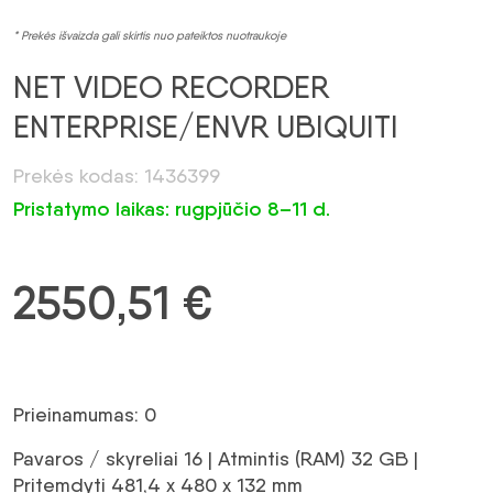
* Prekės išvaizda gali skirtis nuo pateiktos nuotraukoje
NET VIDEO RECORDER
ENTERPRISE/ENVR UBIQUITI
Prekės kodas: 1436399
Pristatymo laikas: rugpjūčio 8–11 d.
2550,51
€
Prieinamumas: 0
Pavaros / skyreliai 16 | Atmintis (RAM) 32 GB |
Pritemdyti 481,4 x 480 x 132 mm