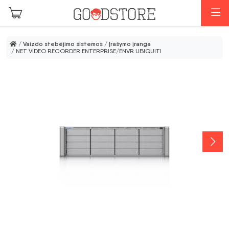
Pereiti prie pagrindinio turinio
M
/
Vaizdo stebėjimo sistemos
/
Įrašymo įranga
/ NET VIDEO RECORDER ENTERPRISE/ENVR UBIQUITI