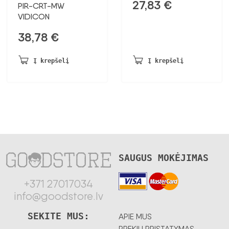
27,83
€
PIR-CRT-MW
VIDICON
38,78
€
Į krepšelį
Į krepšelį
SAUGUS MOKĖJIMAS
+371 27017034
info@goodstore.lv
SEKITE MUS:
APIE MUS
PREKIŲ PRISTATYMAS