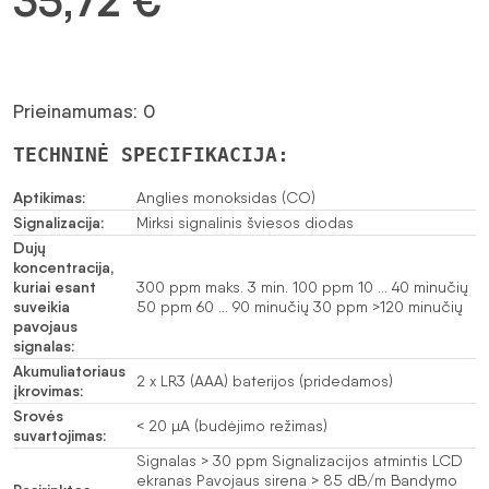
35,72
€
Prieinamumas: 0
TECHNINĖ SPECIFIKACIJA:
Aptikimas:
Anglies monoksidas (CO)
Signalizacija:
Mirksi signalinis šviesos diodas
Dujų
koncentracija,
kuriai esant
300 ppm maks. 3 min. 100 ppm 10 … 40 minučių
suveikia
50 ppm 60 … 90 minučių 30 ppm >120 minučių
pavojaus
signalas:
Akumuliatoriaus
2 x LR3 (AAA) baterijos (pridedamos)
įkrovimas:
Srovės
< 20 µA (budėjimo režimas)
suvartojimas:
Signalas > 30 ppm Signalizacijos atmintis LCD
ekranas Pavojaus sirena > 85 dB/m Bandymo