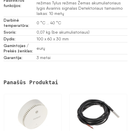
Pasirinktos
režimas Tylus režimas Žemas akumuliatoriaus
funkcijos:
lygis Avarinis signalas Detektoriaus tarnavimo
laikas: 10 metų
Darbinė
0 °C … 40 °C
temperatūra:
Svoris:
0,07 kg (be akumuliatoriaus)
Dydis:
100 x 60 x 30 mm
Gamintojas /
eurų
Prekės ženklas:
Garantija:
3 metai
Panašūs Produktai