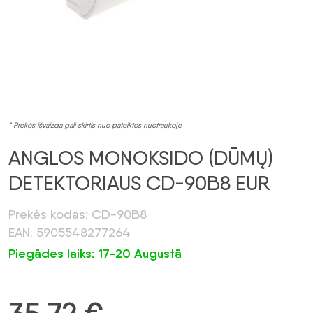
* Prekės išvaizda gali skirtis nuo pateiktos nuotraukoje
ANGLOS MONOKSIDO (DŪMŲ)
DETEKTORIAUS CD-90B8 EUR
Prekės kodas: CD-90B8
EAN: 5905548277264
Piegādes laiks: 17-20 Augustā