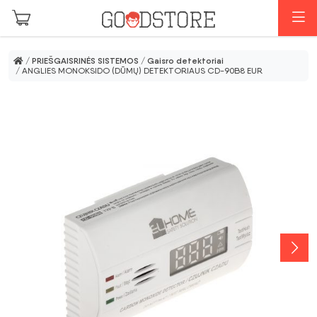
Pereiti prie pagrindinio turinio
M
/
PRIEŠGAISRINĖS SISTEMOS
/
Gaisro detektoriai
/ ANGLIES MONOKSIDO (DŪMŲ) DETEKTORIAUS CD-90B8 EUR