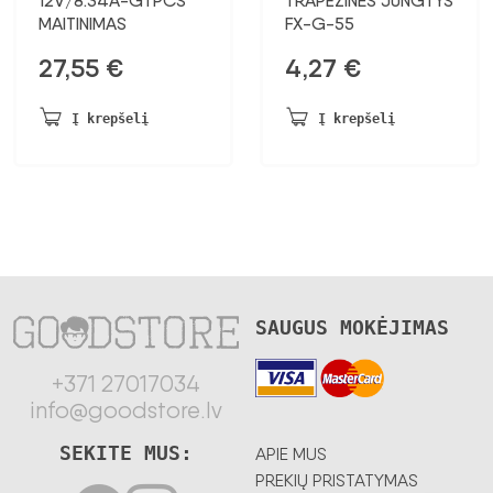
12V/8.34A-GTPCS
TRAPEZINĖS JUNGTYS
MAITINIMAS
FX-G-55
27,55
€
4,27
€
Į krepšelį
Į krepšelį
SAUGUS MOKĖJIMAS
+371 27017034
info@goodstore.lv
SEKITE MUS:
APIE MUS
PREKIŲ PRISTATYMAS