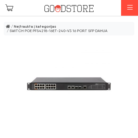
Pereiti prie pagrindinio turinio
M
/
Neįtraukta į kategorijas
/ SWITCH POE PFS4218-16ET-240-V3 16 PORT SFP DAHUA