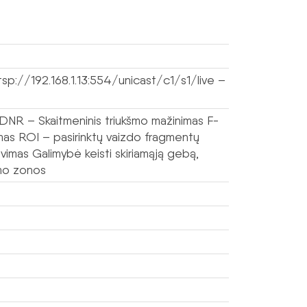
rtsp://192.168.1.13:554/unicast/c1/s1/live –
NR – Skaitmeninis triukšmo mažinimas F-
imas ROI – pasirinktų vaizdo fragmentų
mas Galimybė keisti skiriamąją gebą,
umo zonos