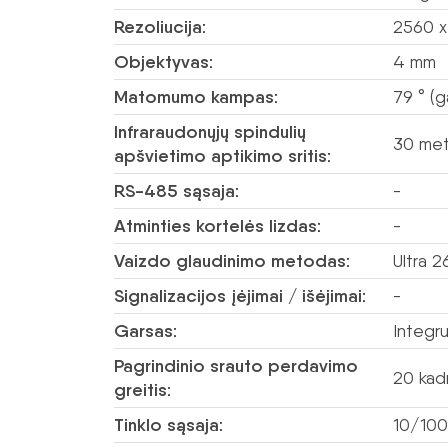
Rezoliucija:
2560 x
Objektyvas:
4 mm
Matomumo kampas:
79 ° (
Infraraudonųjų spindulių
30 met
apšvietimo aptikimo sritis:
RS-485 sąsaja:
-
Atminties kortelės lizdas:
-
Vaizdo glaudinimo metodas:
Ultra 
Signalizacijos įėjimai / išėjimai:
-
Garsas:
Integru
Pagrindinio srauto perdavimo
20 kad
greitis:
Tinklo sąsaja:
10/100