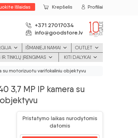
uokite Išlaidas
Krepšelis
Profiliai
+371 27017034
info@goodstore.lv
RGIJA
IŠMANIEJI NAMAI
OUTLET
 IR TINKLŲ ĮRENGIMAS
KITI DALYKAI
su motorizuotu varifokaliniu objektyvu
 3,7 MP IP kamera su
 objektyvu
Pristatymo laikas nurodytomis
datomis