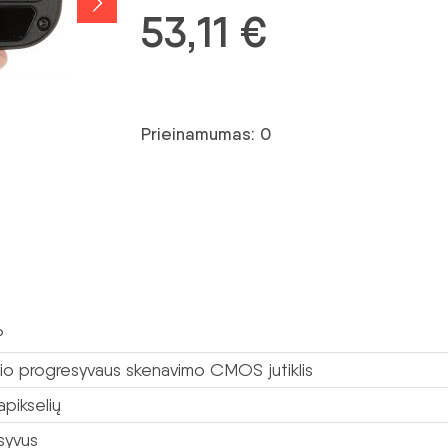
53,11
€
Prieinamumas: 0
P
lio progresyvaus skenavimo CMOS jutiklis
pikselių
syvus