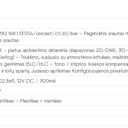
192.168.1.13:554/unicast/c1/s0/live – Pagrindinis srautas 
is srautas
– platus apšvietimo dinaminis diapazonas 2D-DNR, 3D-D
fog) – Triukšmo, susijusio su atmosferos krituliais, mažin
s gerinimas BLC/HLC – fono / stiprios šviesos kompensavi
 ir bitų spartą Judesio aptikimas Konfigūruojamos privat
02.3af), 12V DC / 300mA
W
tiškas – Plastikas + metalas