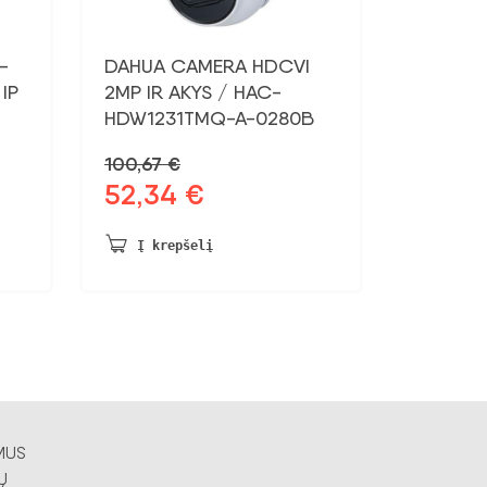
-
DAHUA CAMERA HDCVI
IP
2MP IR AKYS / HAC-
HDW1231TMQ-A-0280B
100,67
€
52,34
€
Pradinė
Dabartinė
kaina
kaina:
buvo:
52,34 €.
Į krepšelį
100,67 €.
MUS
Ų