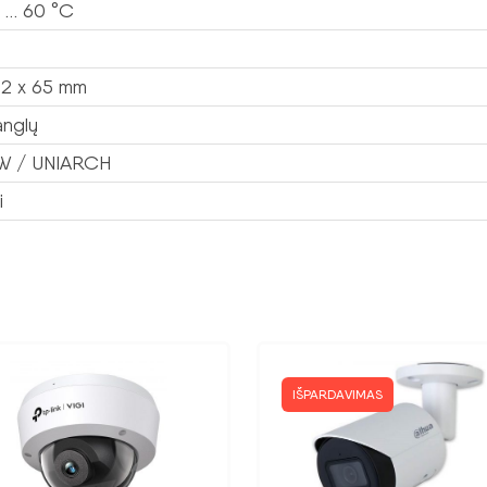
 … 60 °C
62 x 65 mm
anglų
EW / UNIARCH
i
IŠPARDAVIMAS