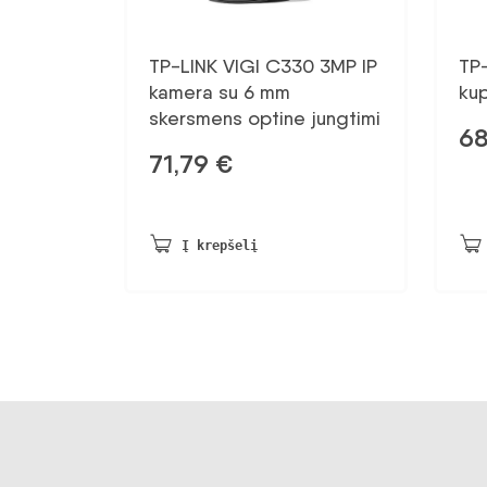
TP-LINK VIGI C330 3MP IP
TP
kamera su 6 mm
kup
skersmens optine jungtimi
6
71,79
€
Į krepšelį