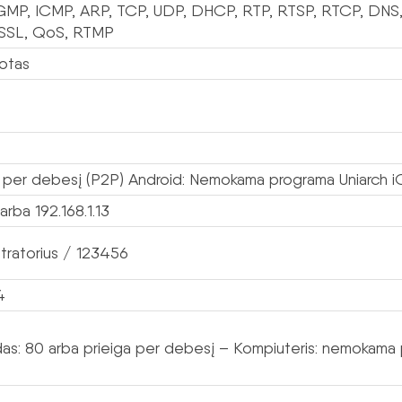
IGMP, ICMP, ARP, TCP, UDP, DHCP, RTP, RTSP, RTCP, DNS,
SSL, QoS, RTMP
otas
a per debesį (P2P) Android: Nemokama programa Uniarch 
rba 192.168.1.13
stratorius / 123456
4
das: 80 arba prieiga per debesį – Kompiuteris: nemokama 