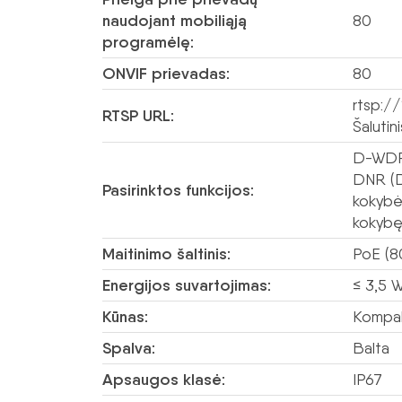
naudojant mobiliąją
80
programėlę:
ONVIF prievadas:
80
rtsp://
RTSP URL:
Šalutin
D-WDR 
DNR (De
Pasirinktos funkcijos:
kokybė
kokybę
Maitinimo šaltinis:
PoE (8
Energijos suvartojimas:
≤ 3,5 
Kūnas:
Kompak
Spalva:
Balta
Apsaugos klasė:
IP67