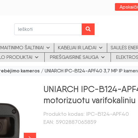
Apskaiči
MAITINIMO ŠALTINIAI
KABELIAI IR LAIDAI
SAULĖS ENE
KLO PRODUKTAI
PRIEŠGAISRINĖ SAUGA
ELEKTROS
tebėjimo kameros
/ UNIARCH IPC-B124-APF40 3,7 MP IP kamera 
UNIARCH IPC-B124-APF40
motorizuotu varifokaliniu
Produkto kodas: IPC-B124-APF40
EAN: 5902887065859