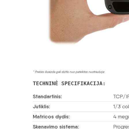
* Prekės išvaizda gali skirtis nuo pateiktos nuotraukoje
TECHNINĖ SPECIFIKACIJA:
Standartinis:
TCP/I
Jutiklis:
1/3 co
Matricos dydis:
4 mega
Skenavimo sistema:
Progre