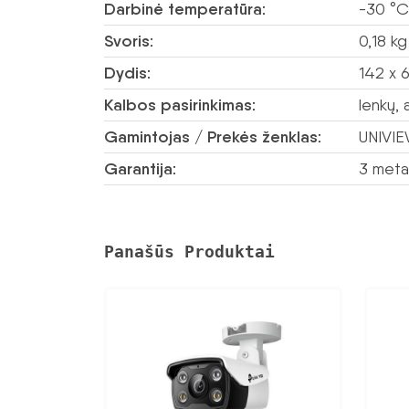
Darbinė temperatūra:
-30 °C
Svoris:
0,18 kg
Dydis:
142 x 
Kalbos pasirinkimas:
lenkų, 
Gamintojas / Prekės ženklas:
UNIVI
Garantija:
3 meta
Panašūs Produktai