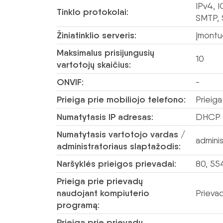
IPv4, 
Tinklo protokolai:
SMTP, 
Žiniatinklio serveris:
Įmontu
Maksimalus prisijungusių
10
vartotojų skaičius:
ONVIF:
-
Prieiga prie mobiliojo telefono:
Prieig
Numatytasis IP adresas:
DHCP a
Numatytasis vartotojo vardas /
admini
administratoriaus slaptažodis:
Naršyklės prieigos prievadai:
80, 55
Prieiga prie prievadų
naudojant kompiuterio
Prieva
programą:
Prieiga prie prievadų