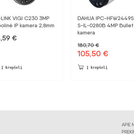
-LINK VIGI C230 3MP
DAHUA IPC-HFW2449S
olinė IP kamera 2,8mm
S-IL-0280B 4MP Bullet 
kamera
8,59
€
180,70
€
105,50
€
Pradinė
Dabartinė
kaina
kaina:
buvo:
105,50 €.
Į krepšelį
Į krepšelį
180,70 €.
APIE 
PREKI