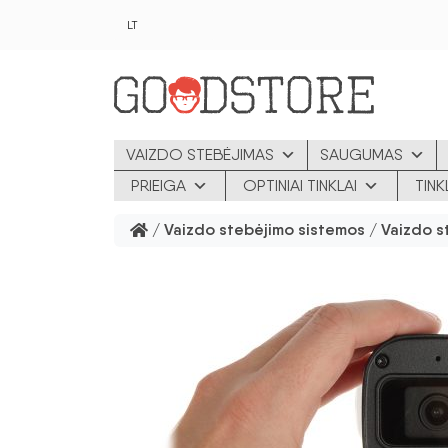
Pereiti prie pagrindinio turinio
LT
VAIZDO STEBĖJIMAS
SAUGUMAS
PRIEIGA
OPTINIAI TINKLAI
TIN
/
Vaizdo stebėjimo sistemos
/
Vaizdo s