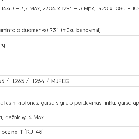
 1440 – 3,7 Mpx, 2304 x 1296 – 3 Mpx, 1920 x 1080 – 1
gamintojo duomenys) 73 ° (mūsų bandymai)
rų
265 / H.265 / H.264 / MJPEG
otas mikrofonas, garso signalo perdavimas tinklu, garso ap
rų dažnis @ 4 Mpx
 bazinė-T (RJ-45)