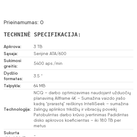
Prieinamumas: 0
TECHNINĖ SPECIFIKACIJA:
Apkrova:
3 TB
Sąsaja:
Serijinė ATA/600
Sukimosi
5400 aps./min
greitis:
Dydžio
3.5 “
formatas:
Talpykla:
64 MB
NCQ – darbo optimizavimas naudojant užduočių
planavimą Allframe 4K – Sumažina vaizdo įrašo
kadrą “prarastą” reiškinys IntelliSeek – sumažina
Technologija:
žalingų aplinkos trikdžių ir vibracijų poveikį
Patobulintas darbo krūvio įvertinimas Padidintas
disko apkrovos koeficientas – iki 180 TB per
metus
Sukurta
-