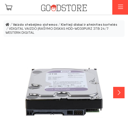
Pereiti prie pagrindinio turinio
M
/
Vaizdo stebėjimo sistemos
/
Kietieji diskai ir atminties kortelės
/ VDIGITAL VAIZDO ĮRAŠYMO DISKAS HDD-WD30PURZ 3TB 24/7
WESTERN DIGITAL