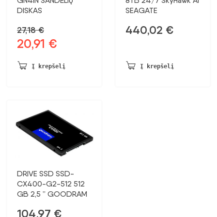
GN4IN SANDĖLIŲ
8TB 24/7 SkyHawk AI
DISKAS
SEAGATE
440,02
€
27,18
€
20,91
€
Pradinė
Dabartinė
kaina
kaina:
buvo:
20,91 €.
Į krepšelį
Į krepšelį
27,18 €.
DRIVE SSD SSD-
CX400-G2-512 512
GB 2,5 ” GOODRAM
104,97
€