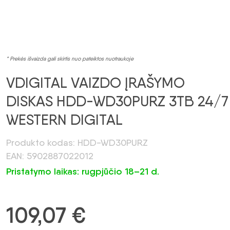
* Prekės išvaizda gali skirtis nuo pateiktos nuotraukoje
VDIGITAL VAIZDO ĮRAŠYMO
DISKAS HDD-WD30PURZ 3TB 24/7
WESTERN DIGITAL
Produkto kodas: HDD-WD30PURZ
EAN: 5902887022012
Pristatymo laikas: rugpjūčio 18–21 d.
109,07
€