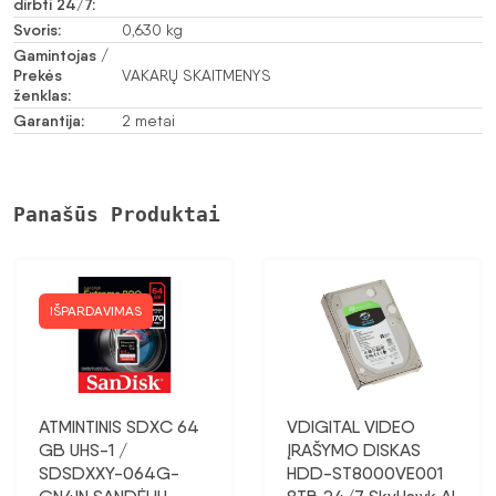
dirbti 24/7:
Svoris:
0,630 kg
Gamintojas /
Prekės
VAKARŲ SKAITMENYS
ženklas:
Garantija:
2 metai
Panašūs Produktai
IŠPARDAVIMAS
ATMINTINIS SDXC 64
VDIGITAL VIDEO
GB UHS-1 /
ĮRAŠYMO DISKAS
SDSDXXY-064G-
HDD-ST8000VE001