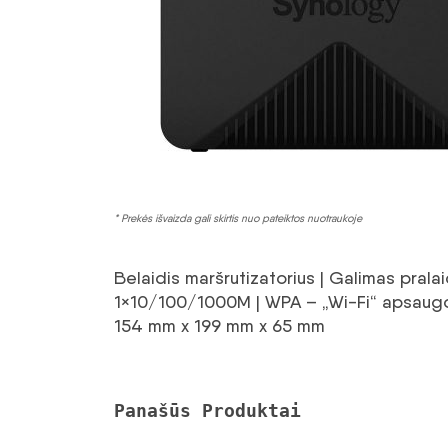
* Prekės išvaizda gali skirtis nuo pateiktos nuotraukoje
Belaidis maršrutizatorius | Galimas prala
1×10/100/1000M | WPA – „Wi-Fi“ apsaugot
154 mm x 199 mm x 65 mm
Panašūs Produktai