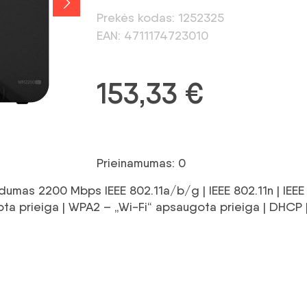
Prekės kodas: 1252325
EAN: 4711174723010
153,33
€
Prieinamumas: 0
idumas 2200 Mbps IEEE 802.11a/b/g | IEEE 802.11n | IEEE 
a prieiga | WPA2 – „Wi-Fi“ apsaugota prieiga | DHCP 