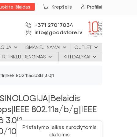
uokite Išlaidas
Krepšelis
Profiliai
+371 27017034
info@goodstore.lv
RGIJA
IŠMANIEJI NAMAI
OUTLET
 IR TINKLŲ ĮRENGIMAS
KITI DALYKAI
n|IEEE 802.11ac|USB 3.0|1
s|SINOLOGIJA|Belaidis
bps|IEEE 802.11a/b/g|IEEE
 3.0|1
Pristatymo laikas nurodytomis
0/100/1000M|
datomis