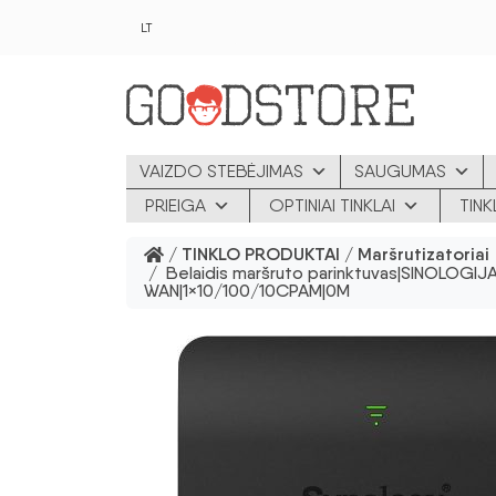
Pereiti prie pagrindinio turinio
LT
VAIZDO STEBĖJIMAS
SAUGUMAS
PRIEIGA
OPTINIAI TINKLAI
TIN
/
TINKLO PRODUKTAI
/
Maršrutizatoriai
/ Belaidis maršruto parinktuvas|SINOLOGIJA|B
WAN|1×10/100/10CPAM|0M