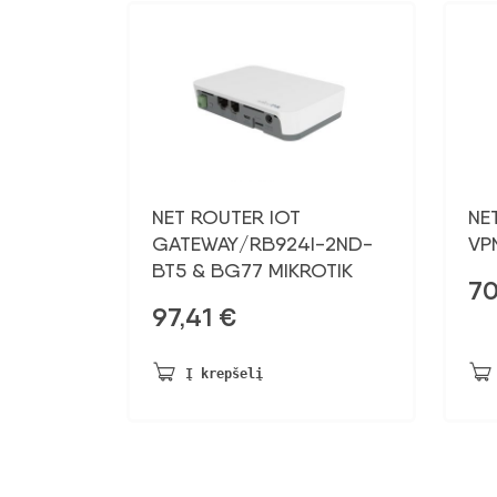
NET ROUTER IOT
NE
GATEWAY/RB924I-2ND-
VP
BT5 & BG77 MIKROTIK
70
97,41
€
Į krepšelį