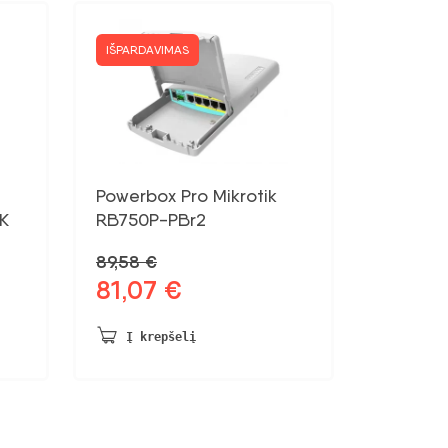
IŠPARDAVIMAS
Powerbox Pro Mikrotik
K
RB750P-PBr2
89,58
€
81,07
€
Pradinė
Dabartinė
kaina
kaina:
buvo:
81,07 €.
Į krepšelį
89,58 €.