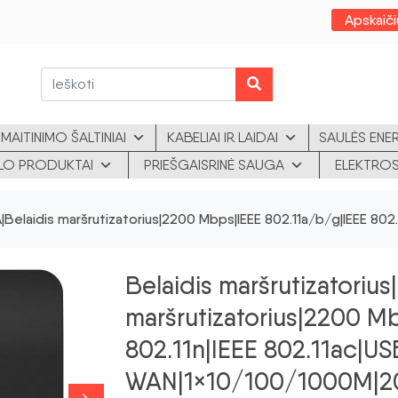
Apskaiči
MAITINIMO ŠALTINIAI
KABELIAI IR LAIDAI
SAULĖS ENE
KLO PRODUKTAI
PRIEŠGAISRINĖ SAUGA
ELEKTROS
elaidis maršrutizatorius|2200 Mbps|IEEE 802.11a/b/g|IEEE 802.11
Belaidis maršrutizatoriu
maršrutizatorius|2200 M
802.11n|IEEE 802.11ac|USB
WAN|1×10/100/1000M|2