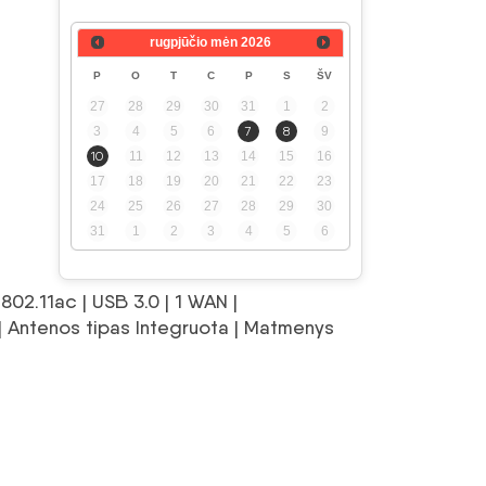
rugpjūčio mėn
2026
P
O
T
C
P
S
ŠV
27
28
29
30
31
1
2
3
4
5
6
7
8
9
10
11
12
13
14
15
16
17
18
19
20
21
22
23
24
25
26
27
28
29
30
31
1
2
3
4
5
6
802.11ac | USB 3.0 | 1 WAN |
| Antenos tipas Integruota | Matmenys