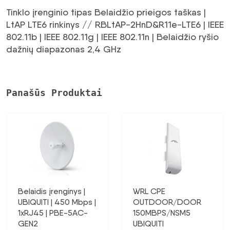
Tinklo įrenginio tipas Belaidžio prieigos taškas |
LtAP LTE6 rinkinys // RBLtAP-2HnD&R11e-LTE6 | IEEE
802.11b | IEEE 802.11g | IEEE 802.11n | Belaidžio ryšio
dažnių diapazonas 2,4 GHz
Panašūs Produktai
Belaidis įrenginys |
WRL CPE
UBIQUITI | 450 Mbps |
OUTDOOR/DOOR
1xRJ45 | PBE-5AC-
150MBPS/NSM5
GEN2
UBIQUITI