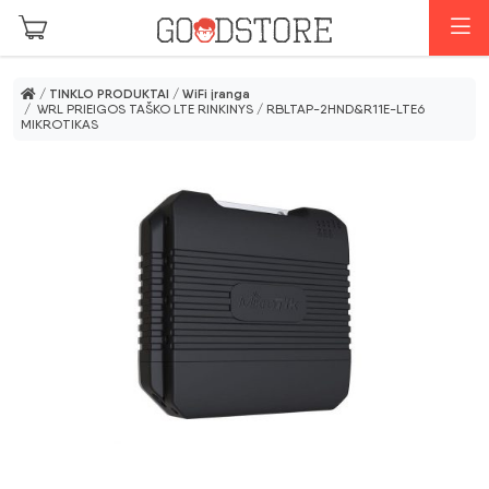
Pereiti prie pagrindinio turinio
M
/
TINKLO PRODUKTAI
/
WiFi įranga
/ WRL PRIEIGOS TAŠKO LTE RINKINYS / RBLTAP-2HND&R11E-LTE6
MIKROTIKAS