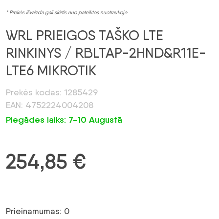
* Prekės išvaizda gali skirtis nuo pateiktos nuotraukoje
WRL PRIEIGOS TAŠKO LTE
RINKINYS / RBLTAP-2HND&R11E-
LTE6 MIKROTIK
Prekės kodas: 1285429
EAN: 4752224004208
Piegādes laiks: 7-10 Augustā
254,85
€
Prieinamumas: 0