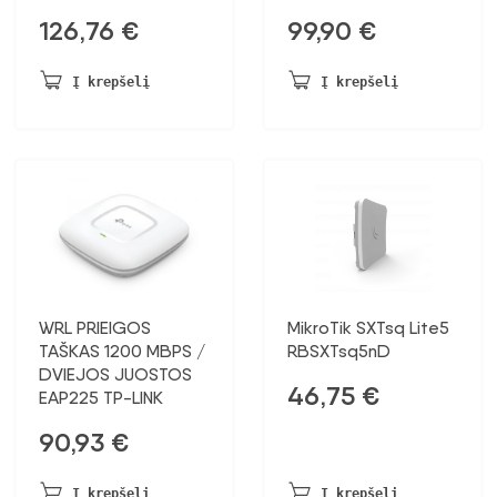
126,76
€
99,90
€
Į krepšelį
Į krepšelį
WRL PRIEIGOS
MikroTik SXTsq Lite5
TAŠKAS 1200 MBPS /
RBSXTsq5nD
DVIEJOS JUOSTOS
46,75
€
EAP225 TP-LINK
90,93
€
Į krepšelį
Į krepšelį