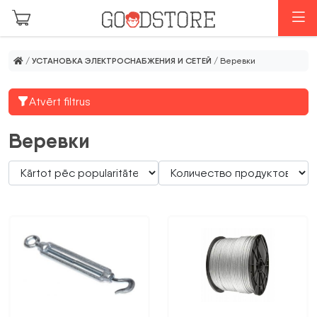
Перейти к основному содержанию
М
/
УСТАНОВКА ЭЛЕКТРОСНАБЖЕНИЯ И СЕТЕЙ
/ Веревки
Atvērt filtrus
Веревки