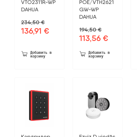
VTO2311R-WP
POE/VTH2621
DAHUA
GW-WP
DAHUA
234,50
€
136,91
€
194,50
€
Первоначальная
Текущая
113,56
€
цена
цена:
Первоначальная
Текущая
была:
136,91 €.
цена
цена:
234,50 €.
была:
113,56 €.
Добавить в
Добавить в
корзину
корзину
194,50 €.
Кардридер
Ezviz D viedās