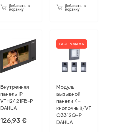
была:
88,33 €.
Добавить в
Добавить в
корзину
корзину
107,16 €.
РАСПРОДАЖА
Внутренняя
Модуль
панель IP
вызывной
VTH2421FB-P
панели 4-
DAHUA
кнопочный/VT
O3312Q-P
126,93
€
DAHUA