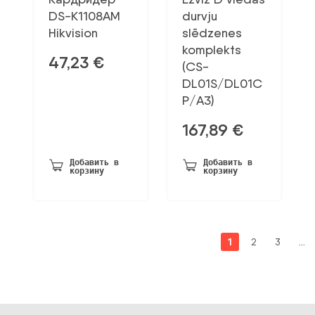
DS-K1108AM
durvju
Hikvision
slēdzenes
komplekts
47,23
€
(CS-
DL01S/DL01C
P/A3)
167,89
€
Добавить в
Добавить в
корзину
корзину
1
2
3
…