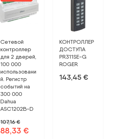
Сетевой
КОНТРОЛЛЕР
контроллер
ДОСТУПА
для 2 дверей,
PR311SE-G
100 000
ROGER
использовани
143,45
€
й. Регистр
событий на
300 000
Dahua
ASC1202B-D
107,16
€
88,33
€
Первоначальная
Текущая
цена
цена: