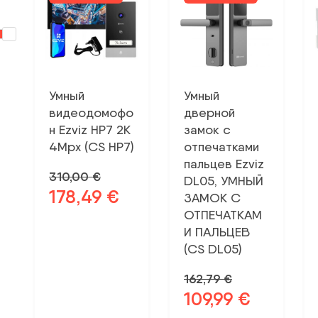
Умный
Умный
видеодомофо
дверной
н Ezviz HP7 2K
замок с
4Mpx (CS HP7)
отпечатками
пальцев Ezviz
310,00
€
DL05, УМНЫЙ
178,49
€
Первоначальная
Текущая
ЗАМОК С
цена
цена:
ОТПЕЧАТКАМ
была:
178,49 €.
И ПАЛЬЦЕВ
310,00 €.
(CS DL05)
162,79
€
109,99
€
Первоначальная
Текущая
цена
цена: