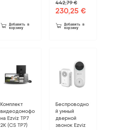
442,79
€
230,25
€
Первоначальная
Текущая
цена
цена:
была:
230,25 €.
Добавить в
Добавить в
корзину
корзину
442,79 €.
Комплект
Беспроводно
видеодомофо
й умный
на Ezviz TP7
дверной
2K (CS TP7)
звонок Ezviz